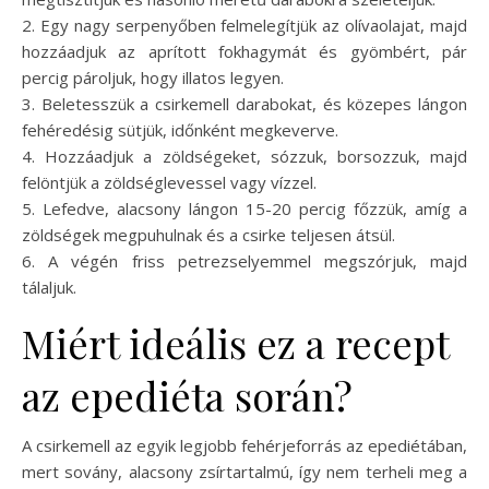
2. Egy nagy serpenyőben felmelegítjük az olívaolajat, majd
hozzáadjuk az aprított fokhagymát és gyömbért, pár
percig pároljuk, hogy illatos legyen.
3. Beletesszük a csirkemell darabokat, és közepes lángon
fehéredésig sütjük, időnként megkeverve.
4. Hozzáadjuk a zöldségeket, sózzuk, borsozzuk, majd
felöntjük a zöldséglevessel vagy vízzel.
5. Lefedve, alacsony lángon 15-20 percig főzzük, amíg a
zöldségek megpuhulnak és a csirke teljesen átsül.
6. A végén friss petrezselyemmel megszórjuk, majd
tálaljuk.
Miért ideális ez a recept
az epediéta során?
A csirkemell az egyik legjobb fehérjeforrás az epediétában,
mert sovány, alacsony zsírtartalmú, így nem terheli meg a