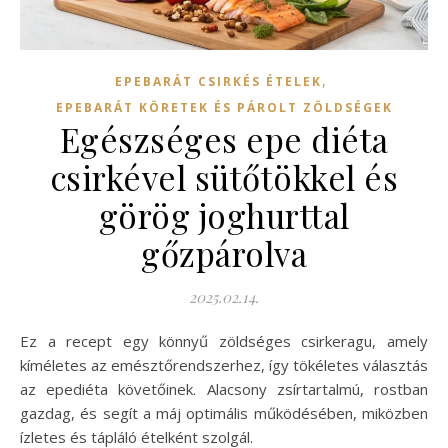
,
EPEBARÁT CSIRKÉS ÉTELEK
EPEBARÁT KÖRETEK ÉS PÁROLT ZÖLDSÉGEK
Egészséges epe diéta
csirkével sütőtökkel és
görög joghurttal
gőzpárolva
2025.02.14.
Ez a recept egy könnyű zöldséges csirkeragu, amely
kíméletes az emésztőrendszerhez, így tökéletes választás
az epediéta követőinek. Alacsony zsírtartalmú, rostban
gazdag, és segít a máj optimális működésében, miközben
ízletes és tápláló ételként szolgál.