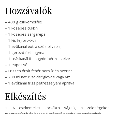
Hozzávalók
– 400 g csirkemellfilé
– 1 közepes cukkini
– 1 közepes sárgarépa
– 1 kis fej brokkoli
– 1 evőkanál extra szűz olívaolaj
– 1 gerezd fokhagyma
– 1 teáskanál friss gyömbér reszelve
– 1 csipet só
– Frissen őrölt fehér bors ízlés szerint
– 200 ml natúr zöldségleves vagy víz
– 1 evőkanál friss petrezselyem aprítva
Elkészítés
1. A csirkemellet kockákra vágjuk, a zöldségeket
megtisztítjuk és hasonló méretű darabokra szeleteljük.