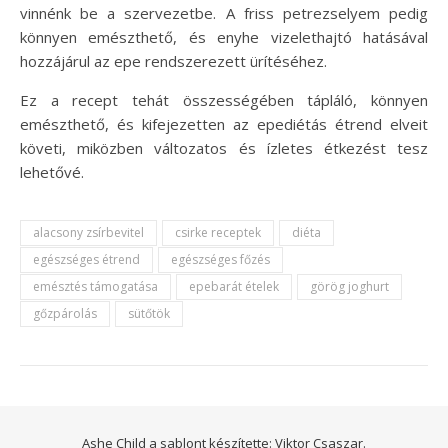
vinnénk be a szervezetbe. A friss petrezselyem pedig
könnyen emészthető, és enyhe vizelethajtó hatásával
hozzájárul az epe rendszerezett ürítéséhez.
Ez a recept tehát összességében tápláló, könnyen
emészthető, és kifejezetten az epediétás étrend elveit
követi, miközben változatos és ízletes étkezést tesz
lehetővé.
alacsony zsírbevitel
csirke receptek
diéta
egészséges étrend
egészséges főzés
emésztés támogatása
epebarát ételek
görög joghurt
gőzpárolás
sütőtök
Ashe Child a sablont készítette:
Viktor Csaszar.