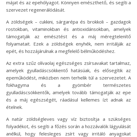
májat és az epehólyagot. Könnyen emészthető, és segíti a
szervezet regenerálódását.
A zöldségek – cukkini, sárgarépa és brokkoli – gazdagok
rostokban, vitaminokban és antioxidánsokban, amelyek
támogatják az emésztést és a máj méregtelenítő
folyamatait. Ezek a zöldségek enyhék, nem irritálják az
epét, és hozzájárulnak a megfelelő bélműködéshez.
Az extra szűz olívaolaj egészséges zsírsavakat tartalmaz,
amelyek gyulladáscsökkentő hatásúak, és elősegítik az
epeműködést, miközben nem terhelik túl a szervezetet. A
fokhagyma és a gyömbér természetes
gyulladáscsökkentők, amelyek tovább támogatják az epe
és a máj egészségét, ráadásul kellemes ízt adnak az
ételnek.
A natúr zöldségleves vagy víz biztosítja a szükséges
folyadékot, és segíti a főzés során a hozzávalók lágyulását
anélkül, hogy felesleges zsírt vagy irritáló anyagokat