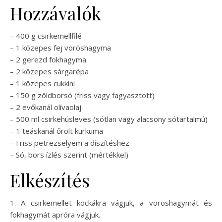
Hozzávalók
– 400 g csirkemellfilé
– 1 közepes fej vöröshagyma
– 2 gerezd fokhagyma
– 2 közepes sárgarépa
– 1 közepes cukkini
– 150 g zöldborsó (friss vagy fagyasztott)
– 2 evőkanál olívaolaj
– 500 ml csirkehúsleves (sótlan vagy alacsony sótartalmú)
– 1 teáskanál őrölt kurkuma
– Friss petrezselyem a díszítéshez
– Só, bors ízlés szerint (mértékkel)
Elkészítés
1. A csirkemellet kockákra vágjuk, a vöröshagymát és
fokhagymát apróra vágjuk.