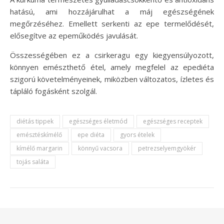
hatású, ami hozzájárulhat a máj egészségének
megőrzéséhez. Emellett serkenti az epe termelődését,
elősegítve az epeműködés javulását.
Összességében ez a csirkeragu egy kiegyensúlyozott,
könnyen emészthető étel, amely megfelel az epediéta
szigorú követelményeinek, miközben változatos, ízletes és
tápláló fogásként szolgál.
diétás tippek
egészséges életmód
egészséges receptek
emésztéskímélő
epe diéta
gyors ételek
kímélő margarin
könnyű vacsora
petrezselyemgyökér
tojás saláta