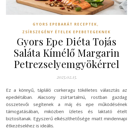
,
GYORS EPEBARÁT RECEPTEK
ZSÍRSZEGÉNY ÉTELEK EPEBETEGEKNEK
Gyors Epe Diéta Tojás
Saláta Kímélő Margarin
Petrezselyemgyökérrel
2025.02.15.
Ez a könnyű, tápláló csirkeragu tökéletes választás az
epediétában. Alacsony zsírtartalmú, rostban gazdag
összetevői segítenek a máj és epe működésének
támogatásában, miközben ízletes és laktató ételt
biztosítanak. Egyszerű elkészíthetősége miatt mindennapi
étkezésekhez is ideális.