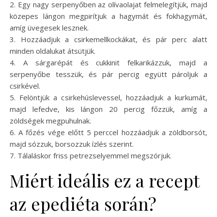
2. Egy nagy serpenyőben az olívaolajat felmelegítjük, majd
közepes lángon megpirítjuk a hagymát és fokhagymát,
amíg üvegesek lesznek.
3. Hozzáadjuk a csirkemellkockákat, és pár perc alatt
minden oldalukat átsütjük.
4. A sárgarépát és cukkinit felkarikázzuk, majd a
serpenyőbe tesszük, és pár percig együtt pároljuk a
csirkével.
5. Felöntjük a csirkehúslevessel, hozzáadjuk a kurkumát,
majd lefedve, kis lángon 20 percig főzzük, amíg a
zöldségek megpuhulnak.
6. A főzés vége előtt 5 perccel hozzáadjuk a zöldborsót,
majd sózzuk, borsozzuk ízlés szerint.
7. Tálaláskor friss petrezselyemmel megszórjuk.
Miért ideális ez a recept
az epediéta során?