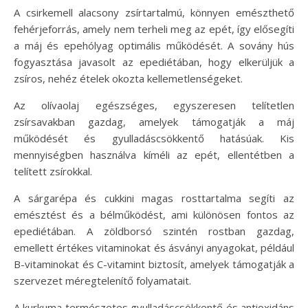
A csirkemell alacsony zsírtartalmú, könnyen emészthető
fehérjeforrás, amely nem terheli meg az epét, így elősegíti
a máj és epehólyag optimális működését. A sovány hús
fogyasztása javasolt az epediétában, hogy elkerüljük a
zsíros, nehéz ételek okozta kellemetlenségeket.
Az olívaolaj egészséges, egyszeresen telítetlen
zsírsavakban gazdag, amelyek támogatják a máj
működését és gyulladáscsökkentő hatásúak. Kis
mennyiségben használva kíméli az epét, ellentétben a
telített zsírokkal.
A sárgarépa és cukkini magas rosttartalma segíti az
emésztést és a bélműködést, ami különösen fontos az
epediétában. A zöldborsó szintén rostban gazdag,
emellett értékes vitaminokat és ásványi anyagokat, például
B-vitaminokat és C-vitamint biztosít, amelyek támogatják a
szervezet méregtelenítő folyamatait.
A kurkuma természetes gyulladáscsökkentő és antioxidáns