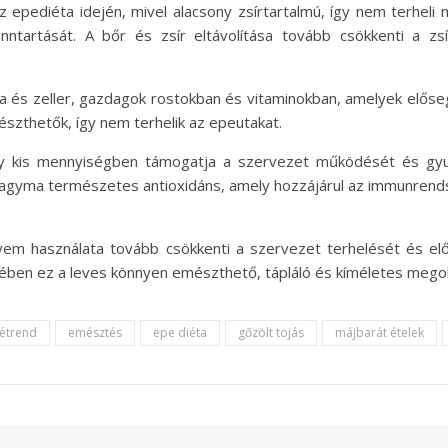
az epediéta idején, mivel alacsony zsírtartalmú, így nem terhe
nntartását. A bőr és zsír eltávolítása tovább csökkenti a z
pa és zeller, gazdagok rostokban és vitaminokban, amelyek előse
szthetők, így nem terhelik az epeutakat.
ly kis mennyiségben támogatja a szervezet működését és gyull
hagyma természetes antioxidáns, amely hozzájárul az immunrends
yem használata tovább csökkenti a szervezet terhelését és el
ében ez a leves könnyen emészthető, tápláló és kíméletes mego
étrend
emésztés
epe diéta
gőzölt tojás
májbarát ételek