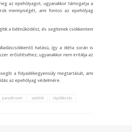
li meg az epehólyagot, ugyanakkor támogatja a
sírok mennyiségét, ami fontos az epehólyag
gítik a bélműködést, és segítenek csökkenteni
adáscsökkentő hatású, így a diéta során is
zer erősítéséhez, ugyanakkor nem irritálja az
ősegíti a folyadékegyensúly megtartását, ami
ldás az epehólyag védelmére.
paradicsom
sütőtök
táplálkozás