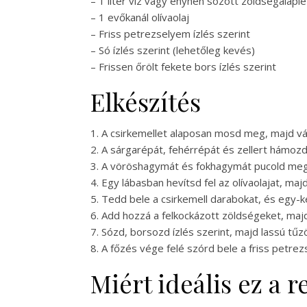
– 1 liter víz vagy enyhén sózott zöldségalaplé
– 1 evőkanál olívaolaj
– Friss petrezselyem ízlés szerint
– Só ízlés szerint (lehetőleg kevés)
– Frissen őrölt fekete bors ízlés szerint
Elkészítés
1. A csirkemellet alaposan mosd meg, majd v
2. A sárgarépát, fehérrépát és zellert hámoz
3. A vöröshagymát és fokhagymát pucold meg
4. Egy lábasban hevítsd fel az olívaolajat, 
5. Tedd bele a csirkemell darabokat, és egy-k
6. Add hozzá a felkockázott zöldségeket, majd
7. Sózd, borsozd ízlés szerint, majd lassú tű
8. A főzés vége felé szórd bele a friss petr
Miért ideális ez a 