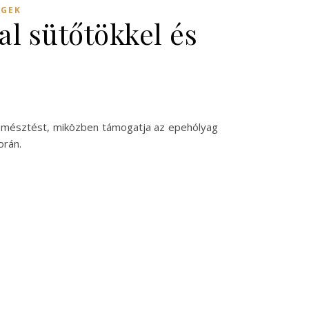
ÉGEK
al sütőtökkel és
z emésztést, miközben támogatja az epehólyag
orán.