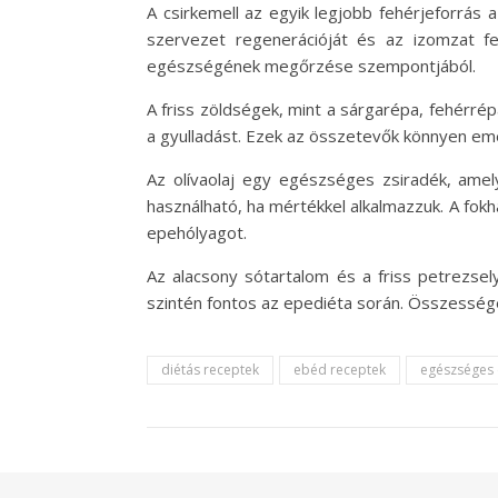
A csirkemell az egyik legjobb fehérjeforrás 
szervezet regenerációját és az izomzat fe
egészségének megőrzése szempontjából.
A friss zöldségek, mint a sárgarépa, fehérré
a gyulladást. Ezek az összetevők könnyen emé
Az olívaolaj egy egészséges zsiradék, ame
használható, ha mértékkel alkalmazzuk. A fok
epehólyagot.
Az alacsony sótartalom és a friss petrezsel
szintén fontos az epediéta során. Összesség
diétás receptek
ebéd receptek
egészséges 