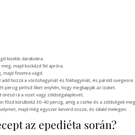
ágd kisebb darabokra.
d meg, majd kockázd fel apróra.
, majd finomra vágd.
majd add hozzá a vöröshagymát és fokhagymát, és párold üvegesre.
ét percig pirítsd őket enyhén, hogy megkapják az ízüket.
 öntsd rá a vizet vagy zöldségalaplevet.
zön főzd körülbelül 30-40 percig, amíg a csirke és a zöldségek me
ezselymet, majd még egyszer keverd össze, és tálald melegen.
recept az epediéta során?