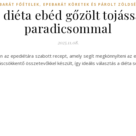
,
BARÁT FŐÉTELEK
EPEBARÁT KÖRETEK ÉS PÁROLT ZÖLDS
diéta ebéd gőzölt tojáss
paradicsommal
2025.11.08.
tten az epediétára szabott recept, amely segít megkönnyíteni a
scsökkentő összetevőkkel készült, így ideális választás a diéta s