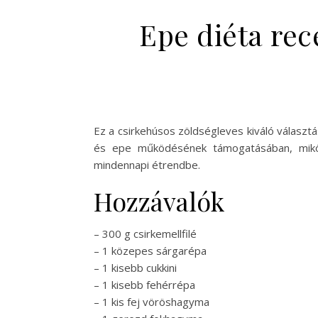
Epe diéta re
Ez a csirkehúsos zöldségleves kiváló választ
és epe működésének támogatásában, miközb
mindennapi étrendbe.
Hozzávalók
– 300 g csirkemellfilé
– 1 közepes sárgarépa
– 1 kisebb cukkini
– 1 kisebb fehérrépa
– 1 kis fej vöröshagyma