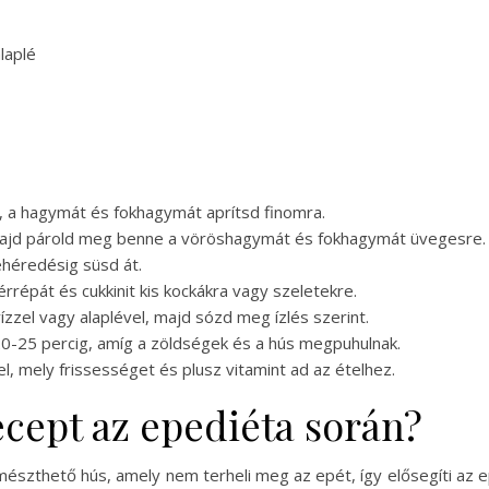
laplé
a, a hagymát és fokhagymát aprítsd finomra.
, majd párold meg benne a vöröshagymát és fokhagymát üvegesre.
ehéredésig süsd át.
répát és cukkinit kis kockákra vagy szeletekre.
ízzel vagy alaplével, majd sózd meg ízlés szerint.
l 20-25 percig, amíg a zöldségek és a hús megpuhulnak.
, mely frissességet és plusz vitamint ad az ételhez.
recept az epediéta során?
emészthető hús, amely nem terheli meg az epét, így elősegíti az