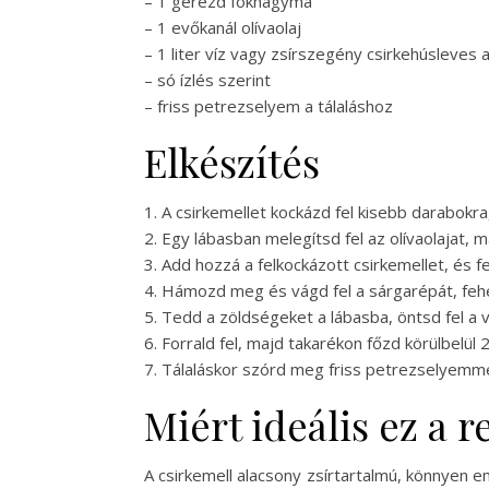
– 1 gerezd fokhagyma
– 1 evőkanál olívaolaj
– 1 liter víz vagy zsírszegény csirkehúsleves a
– só ízlés szerint
– friss petrezselyem a tálaláshoz
Elkészítés
1. A csirkemellet kockázd fel kisebb darabokr
2. Egy lábasban melegítsd fel az olívaolajat
3. Add hozzá a felkockázott csirkemellet, és f
4. Hámozd meg és vágd fel a sárgarépát, fehér
5. Tedd a zöldségeket a lábasba, öntsd fel a v
6. Forrald fel, majd takarékon főzd körülbelü
7. Tálaláskor szórd meg friss petrezselyemmel
Miért ideális ez a 
A csirkemell alacsony zsírtartalmú, könnyen 