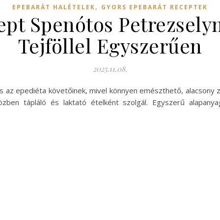
,
EPEBARÁT HALÉTELEK
GYORS EPEBARÁT RECEPTEK
cept Spenótos Petrezsel
Tejföllel Egyszerűen
2025.11.08.
ás az epediéta követőinek, mivel könnyen emészthető, alacsony z
en tápláló és laktató ételként szolgál. Egyszerű alapanyago