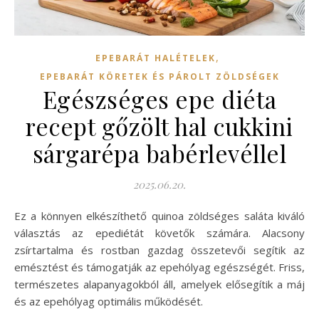
,
EPEBARÁT HALÉTELEK
EPEBARÁT KÖRETEK ÉS PÁROLT ZÖLDSÉGEK
Egészséges epe diéta
recept gőzölt hal cukkini
sárgarépa babérlevéllel
2025.06.20.
Ez a könnyen elkészíthető quinoa zöldséges saláta kiváló
választás az epediétát követők számára. Alacsony
zsírtartalma és rostban gazdag összetevői segítik az
emésztést és támogatják az epehólyag egészségét. Friss,
természetes alapanyagokból áll, amelyek elősegítik a máj
és az epehólyag optimális működését.