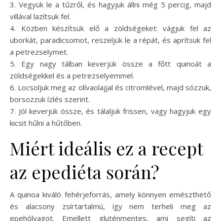
3. Vegyük le a tűzről, és hagyjuk állni még 5 percig, majd
villával lazítsuk fel.
4. Közben készítsük elő a zöldségeket: vágjuk fel az
uborkát, paradicsomot, reszeljük le a répát, és aprítsuk fel
a petrezselymet.
5. Egy nagy tálban keverjük össze a főtt quinoát a
zöldségekkel és a petrezselyemmel.
6. Locsoljuk meg az olívaolajjal és citromlével, majd sózzuk,
borsozzuk ízlés szerint.
7. Jól keverjük össze, és tálaljuk frissen, vagy hagyjuk egy
kicsit hűlni a hűtőben.
Miért ideális ez a recept
az epediéta során?
A quinoa kiváló fehérjeforrás, amely könnyen emészthető
és alacsony zsírtartalmú, így nem terheli meg az
epehólyagot. Emellett gluténmentes, ami segíti az