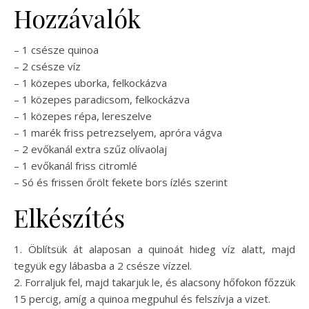
Hozzávalók
– 1 csésze quinoa
– 2 csésze víz
– 1 közepes uborka, felkockázva
– 1 közepes paradicsom, felkockázva
– 1 közepes répa, lereszelve
– 1 marék friss petrezselyem, apróra vágva
– 2 evőkanál extra szűz olívaolaj
– 1 evőkanál friss citromlé
– Só és frissen őrölt fekete bors ízlés szerint
Elkészítés
1. Öblítsük át alaposan a quinoát hideg víz alatt, majd
tegyük egy lábasba a 2 csésze vízzel.
2. Forraljuk fel, majd takarjuk le, és alacsony hőfokon főzzük
15 percig, amíg a quinoa megpuhul és felszívja a vizet.