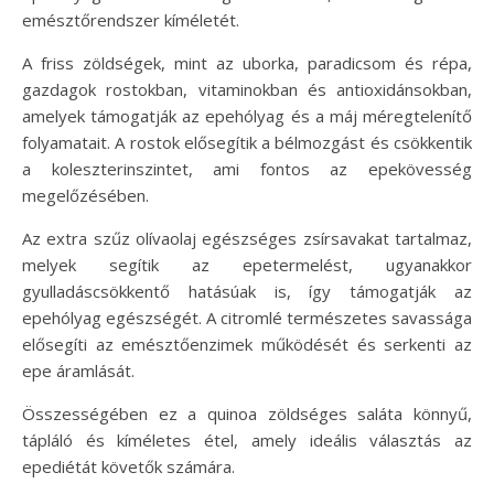
emésztőrendszer kíméletét.
A friss zöldségek, mint az uborka, paradicsom és répa,
gazdagok rostokban, vitaminokban és antioxidánsokban,
amelyek támogatják az epehólyag és a máj méregtelenítő
folyamatait. A rostok elősegítik a bélmozgást és csökkentik
a koleszterinszintet, ami fontos az epekövesség
megelőzésében.
Az extra szűz olívaolaj egészséges zsírsavakat tartalmaz,
melyek segítik az epetermelést, ugyanakkor
gyulladáscsökkentő hatásúak is, így támogatják az
epehólyag egészségét. A citromlé természetes savassága
elősegíti az emésztőenzimek működését és serkenti az
epe áramlását.
Összességében ez a quinoa zöldséges saláta könnyű,
tápláló és kíméletes étel, amely ideális választás az
epediétát követők számára.