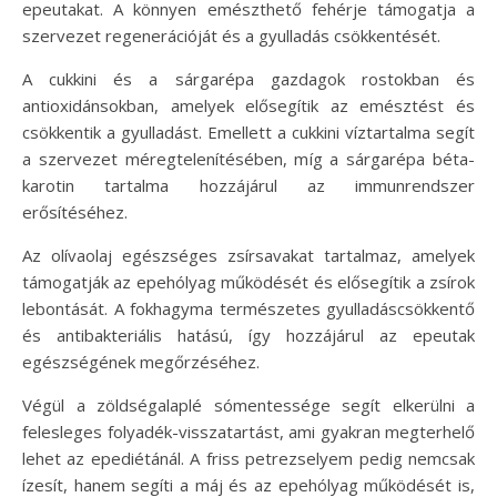
epeutakat. A könnyen emészthető fehérje támogatja a
szervezet regenerációját és a gyulladás csökkentését.
A cukkini és a sárgarépa gazdagok rostokban és
antioxidánsokban, amelyek elősegítik az emésztést és
csökkentik a gyulladást. Emellett a cukkini víztartalma segít
a szervezet méregtelenítésében, míg a sárgarépa béta-
karotin tartalma hozzájárul az immunrendszer
erősítéséhez.
Az olívaolaj egészséges zsírsavakat tartalmaz, amelyek
támogatják az epehólyag működését és elősegítik a zsírok
lebontását. A fokhagyma természetes gyulladáscsökkentő
és antibakteriális hatású, így hozzájárul az epeutak
egészségének megőrzéséhez.
Végül a zöldségalaplé sómentessége segít elkerülni a
felesleges folyadék-visszatartást, ami gyakran megterhelő
lehet az epediétánál. A friss petrezselyem pedig nemcsak
ízesít, hanem segíti a máj és az epehólyag működését is,