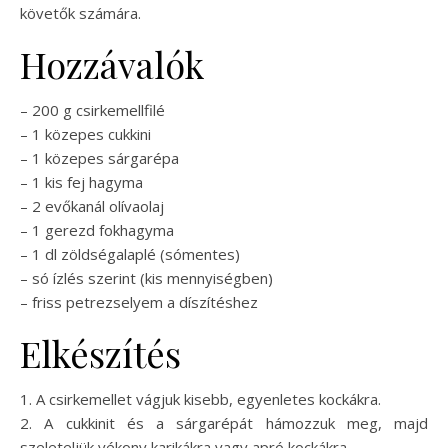
követők számára.
Hozzávalók
– 200 g csirkemellfilé
– 1 közepes cukkini
– 1 közepes sárgarépa
– 1 kis fej hagyma
– 2 evőkanál olívaolaj
– 1 gerezd fokhagyma
– 1 dl zöldségalaplé (sómentes)
– só ízlés szerint (kis mennyiségben)
– friss petrezselyem a díszítéshez
Elkészítés
1. A csirkemellet vágjuk kisebb, egyenletes kockákra.
2. A cukkinit és a sárgarépát hámozzuk meg, majd
szeleteljük vékony karikákra vagy apró kockákra.