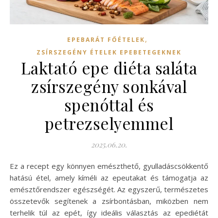
,
EPEBARÁT FŐÉTELEK
ZSÍRSZEGÉNY ÉTELEK EPEBETEGEKNEK
Laktató epe diéta saláta
zsírszegény sonkával
spenóttal és
petrezselyemmel
2025.06.20.
Ez a recept egy könnyen emészthető, gyulladáscsökkentő
hatású étel, amely kíméli az epeutakat és támogatja az
emésztőrendszer egészségét. Az egyszerű, természetes
összetevők segítenek a zsírbontásban, miközben nem
terhelik túl az epét, így ideális választás az epediétát