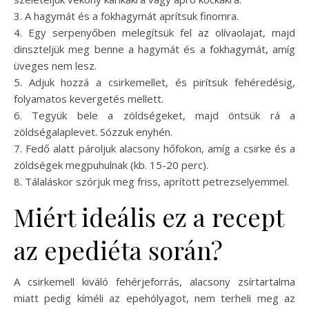
3. A hagymát és a fokhagymát aprítsuk finomra.
4. Egy serpenyőben melegítsük fel az olívaolajat, majd
dinszteljük meg benne a hagymát és a fokhagymát, amíg
üveges nem lesz.
5. Adjuk hozzá a csirkemellet, és pirítsuk fehéredésig,
folyamatos kevergetés mellett.
6. Tegyük bele a zöldségeket, majd öntsük rá a
zöldségalaplevet. Sózzuk enyhén.
7. Fedő alatt pároljuk alacsony hőfokon, amíg a csirke és a
zöldségek megpuhulnak (kb. 15-20 perc).
8. Tálaláskor szórjuk meg friss, aprított petrezselyemmel.
Miért ideális ez a recept
az epediéta során?
A csirkemell kiváló fehérjeforrás, alacsony zsírtartalma
miatt pedig kíméli az epehólyagot, nem terheli meg az