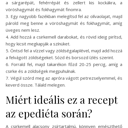
a sárgarépát, fehérrépát és zellert kis kockákra, a
vöröshagymát és fokhagymát finomra.
3. Egy nagyobb fazékban melegítsd fel az olívaolajat, majd
párold meg benne a vöröshagymát és fokhagymát, amíg
üveges nem lesz.
4. Add hozzá a csirkemell darabokat, és rövid ideig pirítsd,
hogy kicsit megkapják a színüket.
5. Öntsd fel a vízzel vagy zöldségalaplével, majd add hozzá
a felvágott zöldségeket. Sózd és borsozd ízlés szerint.
6. Forrald fel, majd takarékon főzd 20-25 percig, amíg a
csirke és a zöldségek megpuhulnak.
7. Végül szórd meg az apróra vágott petrezselyemmel, és
keverd össze. Tálald melegen.
Miért ideális ez a recept
az epediéta során?
A csirkemell alacsony zsírtartalmú, könnyen emészthető