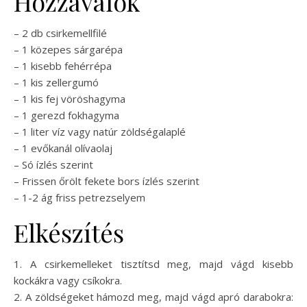
Hozzávalók
– 2 db csirkemellfilé
– 1 közepes sárgarépa
– 1 kisebb fehérrépa
– 1 kis zellergumó
– 1 kis fej vöröshagyma
– 1 gerezd fokhagyma
– 1 liter víz vagy natúr zöldségalaplé
– 1 evőkanál olívaolaj
– Só ízlés szerint
– Frissen őrölt fekete bors ízlés szerint
– 1-2 ág friss petrezselyem
Elkészítés
1. A csirkemelleket tisztítsd meg, majd vágd kisebb
kockákra vagy csíkokra.
2. A zöldségeket hámozd meg, majd vágd apró darabokra: