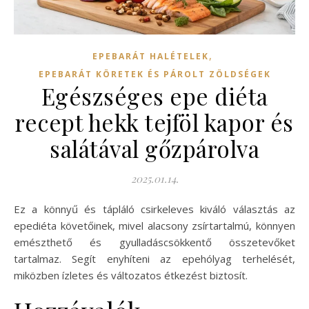
,
EPEBARÁT HALÉTELEK
EPEBARÁT KÖRETEK ÉS PÁROLT ZÖLDSÉGEK
Egészséges epe diéta
recept hekk tejföl kapor és
salátával gőzpárolva
2025.01.14.
Ez a könnyű és tápláló csirkeleves kiváló választás az
epediéta követőinek, mivel alacsony zsírtartalmú, könnyen
emészthető és gyulladáscsökkentő összetevőket
tartalmaz. Segít enyhíteni az epehólyag terhelését,
miközben ízletes és változatos étkezést biztosít.