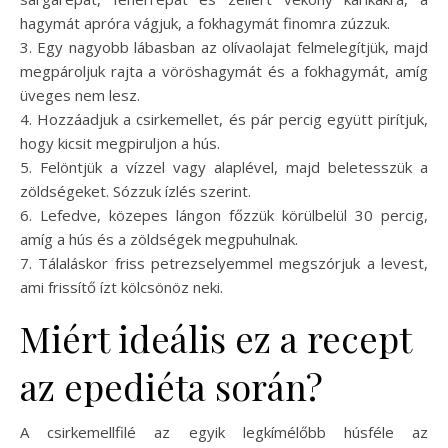
hagymát apróra vágjuk, a fokhagymát finomra zúzzuk.
3. Egy nagyobb lábasban az olívaolajat felmelegítjük, majd
megpároljuk rajta a vöröshagymát és a fokhagymát, amíg
üveges nem lesz.
4. Hozzáadjuk a csirkemellet, és pár percig együtt pirítjuk,
hogy kicsit megpiruljon a hús.
5. Felöntjük a vízzel vagy alaplével, majd beletesszük a
zöldségeket. Sózzuk ízlés szerint.
6. Lefedve, közepes lángon főzzük körülbelül 30 percig,
amíg a hús és a zöldségek megpuhulnak.
7. Tálaláskor friss petrezselyemmel megszórjuk a levest,
ami frissítő ízt kölcsönöz neki.
Miért ideális ez a recept
az epediéta során?
A csirkemellfilé az egyik legkímélőbb húsféle az