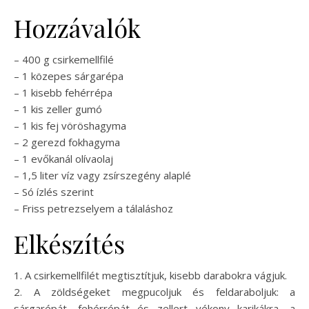
Hozzávalók
– 400 g csirkemellfilé
– 1 közepes sárgarépa
– 1 kisebb fehérrépa
– 1 kis zeller gumó
– 1 kis fej vöröshagyma
– 2 gerezd fokhagyma
– 1 evőkanál olívaolaj
– 1,5 liter víz vagy zsírszegény alaplé
– Só ízlés szerint
– Friss petrezselyem a tálaláshoz
Elkészítés
1. A csirkemellfilét megtisztítjuk, kisebb darabokra vágjuk.
2. A zöldségeket megpucoljuk és feldaraboljuk: a
sárgarépát, fehérrépát és zellert vékony karikákra, a