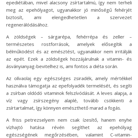
epediétában, mivel alacsony zsírtartalmú, így nem terheli
meg az epehólyagot, ugyanakkor jó minőségű fehérjét
biztosít, ami elengedhetetlen a szervezet
regenerálódásához.
A zöldségek – sárgarépa, fehérrépa és zeller –
természetes rostforrások, amelyek elősegítik a
bélműködést és az emésztést, ugyanakkor nem irritálják
az epét. Ezek a zöldségek hozzájárulnak a vitamin- és
ásványianyag-bevitelhez is, ami fontos a diéta során.
Az olívaolaj egy egészséges zsiradék, amely mértékkel
használva támogatja az epefolyadék termelését, és segíti
a zsírban oldódó vitaminok felszívódását. A leves alapja, a
víz vagy zsírszegény alaplé, tovább csökkenti a
zsírtartalmat, így könnyen emészthető marad a fogás.
A friss petrezselyem nem csak ízesítő, hanem enyhe
vízhajtó hatása révén segíthet az epehólyag
egészségének megőrzésében, valamint C-vitamin-