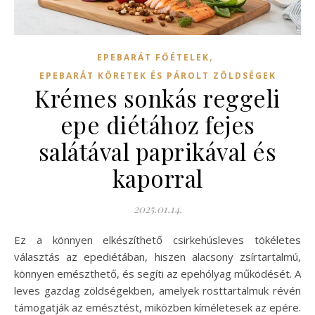
,
EPEBARÁT FŐÉTELEK
EPEBARÁT KÖRETEK ÉS PÁROLT ZÖLDSÉGEK
Krémes sonkás reggeli
epe diétához fejes
salátával paprikával és
kaporral
2025.01.14.
Ez a könnyen elkészíthető csirkehúsleves tökéletes
választás az epediétában, hiszen alacsony zsírtartalmú,
könnyen emészthető, és segíti az epehólyag működését. A
leves gazdag zöldségekben, amelyek rosttartalmuk révén
támogatják az emésztést, miközben kíméletesek az epére.