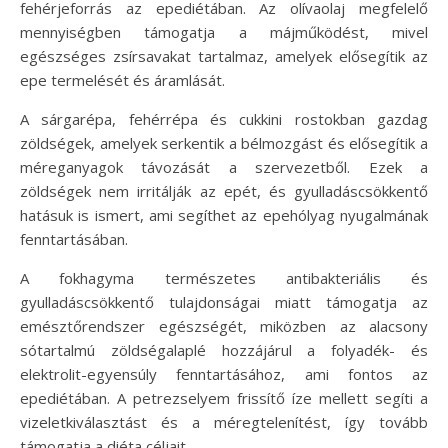
fehérjeforrás az epediétában. Az olívaolaj megfelelő
mennyiségben támogatja a májműködést, mivel
egészséges zsírsavakat tartalmaz, amelyek elősegítik az
epe termelését és áramlását.
A sárgarépa, fehérrépa és cukkini rostokban gazdag
zöldségek, amelyek serkentik a bélmozgást és elősegítik a
méreganyagok távozását a szervezetből. Ezek a
zöldségek nem irritálják az epét, és gyulladáscsökkentő
hatásuk is ismert, ami segíthet az epehólyag nyugalmának
fenntartásában.
A fokhagyma természetes antibakteriális és
gyulladáscsökkentő tulajdonságai miatt támogatja az
emésztőrendszer egészségét, miközben az alacsony
sótartalmú zöldségalaplé hozzájárul a folyadék- és
elektrolit-egyensúly fenntartásához, ami fontos az
epediétában. A petrezselyem frissítő íze mellett segíti a
vizeletkiválasztást és a méregtelenítést, így tovább
támogatja a diéta céljait.