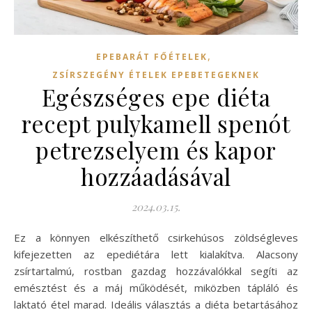
,
EPEBARÁT FŐÉTELEK
ZSÍRSZEGÉNY ÉTELEK EPEBETEGEKNEK
Egészséges epe diéta
recept pulykamell spenót
petrezselyem és kapor
hozzáadásával
2024.03.15.
Ez a könnyen elkészíthető csirkehúsos zöldségleves
kifejezetten az epediétára lett kialakítva. Alacsony
zsírtartalmú, rostban gazdag hozzávalókkal segíti az
emésztést és a máj működését, miközben tápláló és
laktató étel marad. Ideális választás a diéta betartásához