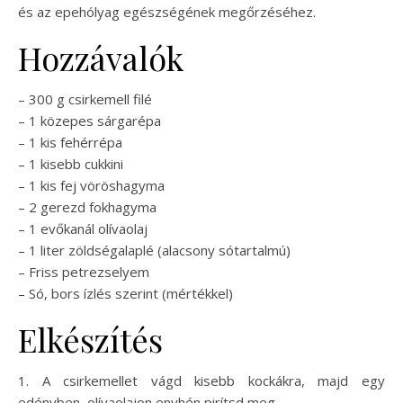
és az epehólyag egészségének megőrzéséhez.
Hozzávalók
– 300 g csirkemell filé
– 1 közepes sárgarépa
– 1 kis fehérrépa
– 1 kisebb cukkini
– 1 kis fej vöröshagyma
– 2 gerezd fokhagyma
– 1 evőkanál olívaolaj
– 1 liter zöldségalaplé (alacsony sótartalmú)
– Friss petrezselyem
– Só, bors ízlés szerint (mértékkel)
Elkészítés
1. A csirkemellet vágd kisebb kockákra, majd egy
edényben, olívaolajon enyhén pirítsd meg.