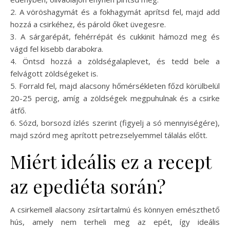
2. A vöröshagymát és a fokhagymát aprítsd fel, majd add
hozzá a csirkéhez, és párold őket üvegesre.
3. A sárgarépát, fehérrépát és cukkinit hámozd meg és
vágd fel kisebb darabokra.
4. Öntsd hozzá a zöldségalaplevet, és tedd bele a
felvágott zöldségeket is.
5. Forrald fel, majd alacsony hőmérsékleten főzd körülbelül
20-25 percig, amíg a zöldségek megpuhulnak és a csirke
átfő.
6. Sózd, borsozd ízlés szerint (figyelj a só mennyiségére),
majd szórd meg aprított petrezselyemmel tálalás előtt.
Miért ideális ez a recept
az epediéta során?
A csirkemell alacsony zsírtartalmú és könnyen emészthető
hús, amely nem terheli meg az epét, így ideális