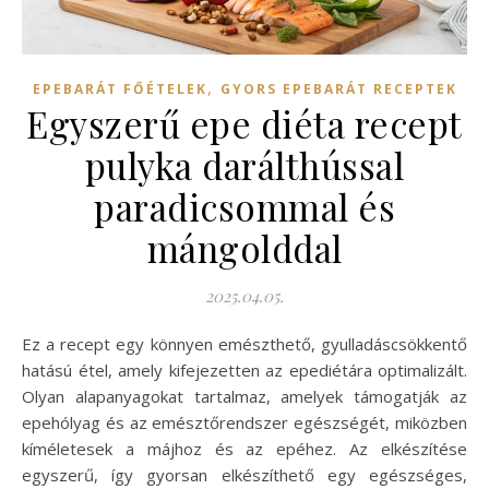
,
EPEBARÁT FŐÉTELEK
GYORS EPEBARÁT RECEPTEK
Egyszerű epe diéta recept
pulyka darálthússal
paradicsommal és
mángolddal
2025.04.05.
Ez a recept egy könnyen emészthető, gyulladáscsökkentő
hatású étel, amely kifejezetten az epediétára optimalizált.
Olyan alapanyagokat tartalmaz, amelyek támogatják az
epehólyag és az emésztőrendszer egészségét, miközben
kíméletesek a májhoz és az epéhez. Az elkészítése
egyszerű, így gyorsan elkészíthető egy egészséges,