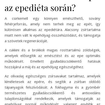
az epediéta során?
A csirkemell egy könnyen emészthető, sovány
fehérjeforrás, amely nem terheli meg az epét, így
különösen alkalmas az epediétára. Alacsony zsírtartalma
miatt nem vált ki epehólyag-összehúzódást, és támogatja
a szövetek regenerációját.
A cukkini és a brokkoli magas rosttartalmú zöldségek,
amelyek elősegítik az emésztést és az epe optimális
működését. Emellett gyulladáscsökkentő hatásuk
hozzájárul a máj és az epehólyag egészségéhez.
Az olívaolaj egészséges zsírsavakat tartalmaz, amelyek
kíméletesek az epére, és segítik a zsírban oldódó
tápanyagok felszívódását. A fokhagyma és a gyömbér
természetes gyulladáscsökkentő és antioxidáns
tulajdonságokkal rendelkezik, amelyek támogatják az
epehólyag normál működését, valamint enyhítik az