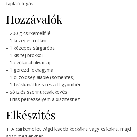
tápláló fogás.
Hozzávalók
– 200 g csirkemellfilé
– 1 közepes cukkini
– 1 közepes sárgarépa
– 1 kis fej brokkoli
– 1 evőkanál olívaolaj
– 1 gerezd fokhagyma
– 1 dl zöldség alaplé (sómentes)
– 1 teáskanál friss reszelt gyömbér
– Só ízlés szerint (csak kevés)
– Friss petrezselyem a díszítéshez
Elkészítés
1. A csirkemellet vágd kisebb kockákra vagy csíkokra, majd
sózd meg enyhén.