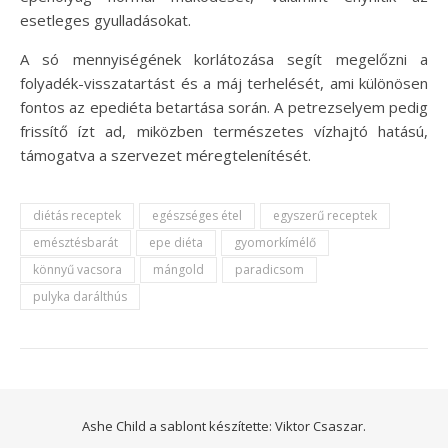
esetleges gyulladásokat.
A só mennyiségének korlátozása segít megelőzni a
folyadék-visszatartást és a máj terhelését, ami különösen
fontos az epediéta betartása során. A petrezselyem pedig
frissítő ízt ad, miközben természetes vízhajtó hatású,
támogatva a szervezet méregtelenítését.
diétás receptek
egészséges étel
egyszerű receptek
emésztésbarát
epe diéta
gyomorkímélő
könnyű vacsora
mángold
paradicsom
pulyka darálthús
Ashe Child a sablont készítette:
Viktor Csaszar.