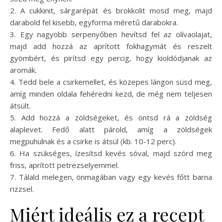
2. A cukkinit, sárgarépát és brokkolit mosd meg, majd
darabold fel kisebb, egyforma méretű darabokra.
3. Egy nagyobb serpenyőben hevítsd fel az olívaolajat,
majd add hozzá az aprított fokhagymát és reszelt
gyömbért, és pirítsd egy percig, hogy kioldódjanak az
aromák.
4. Tedd bele a csirkemellet, és közepes lángon süsd meg,
amíg minden oldala fehéredni kezd, de még nem teljesen
átsült.
5. Add hozzá a zöldségeket, és öntsd rá a zöldség
alaplevet. Fedő alatt párold, amíg a zöldségek
megpuhulnak és a csirke is átsül (kb. 10-12 perc).
6. Ha szükséges, ízesítsd kevés sóval, majd szórd meg
friss, aprított petrezselyemmel.
7. Tálald melegen, önmagában vagy egy kevés főtt barna
rizzsel.
Miért ideális ez a recept