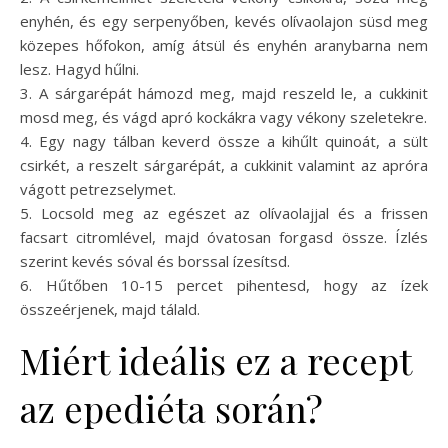
enyhén, és egy serpenyőben, kevés olívaolajon süsd meg
közepes hőfokon, amíg átsül és enyhén aranybarna nem
lesz. Hagyd hűlni.
3. A sárgarépát hámozd meg, majd reszeld le, a cukkinit
mosd meg, és vágd apró kockákra vagy vékony szeletekre.
4. Egy nagy tálban keverd össze a kihűlt quinoát, a sült
csirkét, a reszelt sárgarépát, a cukkinit valamint az apróra
vágott petrezselymet.
5. Locsold meg az egészet az olívaolajjal és a frissen
facsart citromlével, majd óvatosan forgasd össze. Ízlés
szerint kevés sóval és borssal ízesítsd.
6. Hűtőben 10-15 percet pihentesd, hogy az ízek
összeérjenek, majd tálald.
Miért ideális ez a recept
az epediéta során?