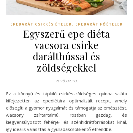
,
EPEBARÁT CSIRKÉS ÉTELEK
EPEBARÁT FŐÉTELEK
Egyszerű epe diéta
vacsora csirke
darálthússal és
zöldségekkel
2026.02.20.
Ez a könnyű és tápláló csirkés-zöldséges quinoa saláta
kifejezetten az epediétára optimalizált recept, amely
elősegíti a gyomor nyugalmát és támogatja az emésztést.
Alacsony zsírtartalmú, rostban gazdag, és
kiegyensúlyozott fehérje- és szénhidrátforrásokat kínál,
így ideális választás a gyulladáscsökkentő étrendbe.