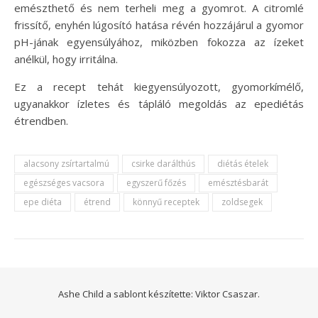
emészthető és nem terheli meg a gyomrot. A citromlé
frissítő, enyhén lúgosító hatása révén hozzájárul a gyomor
pH-jának egyensúlyához, miközben fokozza az ízeket
anélkül, hogy irritálna.
Ez a recept tehát kiegyensúlyozott, gyomorkímélő,
ugyanakkor ízletes és tápláló megoldás az epediétás
étrendben.
alacsony zsírtartalmú
csirke darálthús
diétás ételek
egészséges vacsora
egyszerű főzés
emésztésbarát
epe diéta
étrend
könnyű receptek
zoldsegek
Ashe Child a sablont készítette:
Viktor Csaszar.