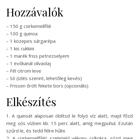
Hozzávalók
– 150 g csirkemellfilé
– 100 g quinoa
– 1 közepes sárgarépa
– 1 kis cukkini
– 1 marék friss petrezselyem
– 1 evőkanál olívaolaj
– Fél citrom leve
– Só (ízlés szerint, lehetőleg kevés)
– Frissen őrölt fekete bors (opcionális)
Elkészítés
1. A quinoát alaposan öblítsd le folyó víz alatt, majd főzd
meg sós vízben kb. 15 perc alatt, amíg megpuhul. Ezután
szűrd le, és tedd félre hűlni.
2. A csirkemellfilét szeleteld vékony csíkokra, sózd meg