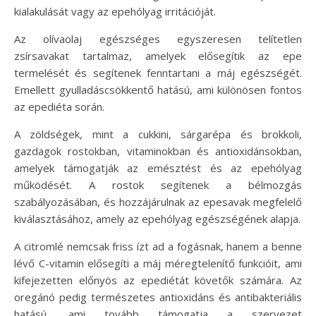
kialakulását vagy az epehólyag irritációját.
Az olívaolaj egészséges egyszeresen telítetlen
zsírsavakat tartalmaz, amelyek elősegítik az epe
termelését és segítenek fenntartani a máj egészségét.
Emellett gyulladáscsökkentő hatású, ami különösen fontos
az epediéta során.
A zöldségek, mint a cukkini, sárgarépa és brokkoli,
gazdagok rostokban, vitaminokban és antioxidánsokban,
amelyek támogatják az emésztést és az epehólyag
működését. A rostok segítenek a bélmozgás
szabályozásában, és hozzájárulnak az epesavak megfelelő
kiválasztásához, amely az epehólyag egészségének alapja.
A citromlé nemcsak friss ízt ad a fogásnak, hanem a benne
lévő C-vitamin elősegíti a máj méregtelenítő funkcióit, ami
kifejezetten előnyös az epediétát követők számára. Az
oregánó pedig természetes antioxidáns és antibakteriális
hatású, ami tovább támogatja a szervezet