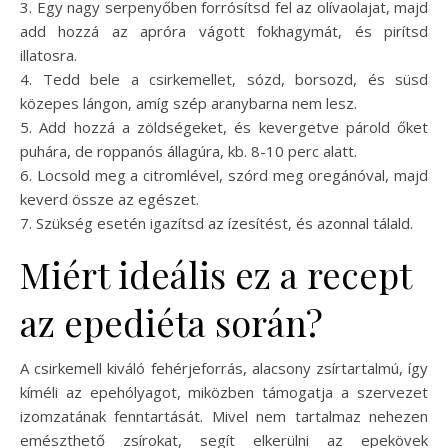
3. Egy nagy serpenyőben forrósítsd fel az olívaolajat, majd
add hozzá az apróra vágott fokhagymát, és pirítsd
illatosra.
4. Tedd bele a csirkemellet, sózd, borsozd, és süsd
közepes lángon, amíg szép aranybarna nem lesz.
5. Add hozzá a zöldségeket, és kevergetve párold őket
puhára, de roppanós állagúra, kb. 8-10 perc alatt.
6. Locsold meg a citromlével, szórd meg oregánóval, majd
keverd össze az egészet.
7. Szükség esetén igazítsd az ízesítést, és azonnal tálald.
Miért ideális ez a recept
az epediéta során?
A csirkemell kiváló fehérjeforrás, alacsony zsírtartalmú, így
kíméli az epehólyagot, miközben támogatja a szervezet
izomzatának fenntartását. Mivel nem tartalmaz nehezen
emészthető zsírokat, segít elkerülni az epekövek