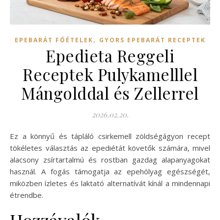
,
EPEBARÁT FŐÉTELEK
GYORS EPEBARÁT RECEPTEK
Epedieta Reggeli
Receptek Pulykamelllel
Mángolddal és Zellerrel
2026.02.20.
Ez a könnyű és tápláló csirkemell zöldségágyon recept
tökéletes választás az epediétát követők számára, mivel
alacsony zsírtartalmú és rostban gazdag alapanyagokat
használ. A fogás támogatja az epehólyag egészségét,
miközben ízletes és laktató alternatívát kínál a mindennapi
étrendbe.