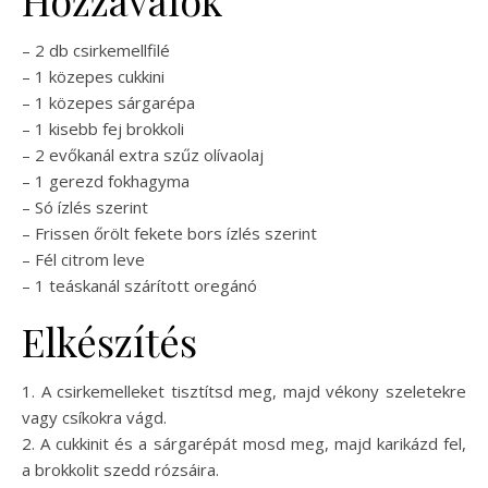
Hozzávalók
– 2 db csirkemellfilé
– 1 közepes cukkini
– 1 közepes sárgarépa
– 1 kisebb fej brokkoli
– 2 evőkanál extra szűz olívaolaj
– 1 gerezd fokhagyma
– Só ízlés szerint
– Frissen őrölt fekete bors ízlés szerint
– Fél citrom leve
– 1 teáskanál szárított oregánó
Elkészítés
1. A csirkemelleket tisztítsd meg, majd vékony szeletekre
vagy csíkokra vágd.
2. A cukkinit és a sárgarépát mosd meg, majd karikázd fel,
a brokkolit szedd rózsáira.