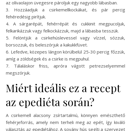
az olívaolajon üvegesre pároljuk egy nagyobb lábasban.
3. Hozzáadjuk a csirkemellkockákat, és pár percig
fehéredésig pirítjuk.
4. A sárgarépát, fehérrépát és cukkinit megpucoljuk,
felkarikázzuk vagy felkockázzuk, majd a lábasba tesszük.
5. Felöntjük a csirkehúslevessel vagy vízzel, sózzuk,
borsozzuk, és beleszórjuk a kakukkfüvet.
6. Lefedve, közepes lángon körülbelül 25-30 percig főzzük,
amíg a zöldségek és a csirke is megpuhul.
7. Tálaláskor friss, apróra vágott petrezselyemmel
megszórjuk.
Miért ideális ez a recept
az epediéta során?
A csirkemell alacsony zsírtartalmú, könnyen emészthető
fehérjeforrás, amely nem terheli meg az epét, így kiváló
választás az epediétához. A sovány hús segíti a szervezet