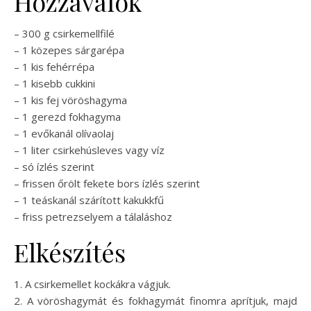
Hozzávalók
– 300 g csirkemellfilé
– 1 közepes sárgarépa
– 1 kis fehérrépa
– 1 kisebb cukkini
– 1 kis fej vöröshagyma
– 1 gerezd fokhagyma
– 1 evőkanál olívaolaj
– 1 liter csirkehúsleves vagy víz
– só ízlés szerint
– frissen őrölt fekete bors ízlés szerint
– 1 teáskanál szárított kakukkfű
– friss petrezselyem a tálaláshoz
Elkészítés
1. A csirkemellet kockákra vágjuk.
2. A vöröshagymát és fokhagymát finomra aprítjuk, majd