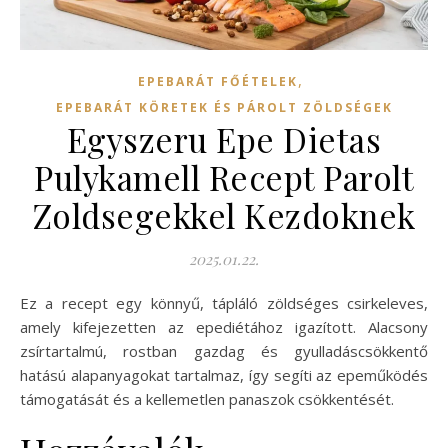
,
EPEBARÁT FŐÉTELEK
EPEBARÁT KÖRETEK ÉS PÁROLT ZÖLDSÉGEK
Egyszeru Epe Dietas
Pulykamell Recept Parolt
Zoldsegekkel Kezdoknek
2025.01.22.
Ez a recept egy könnyű, tápláló zöldséges csirkeleves,
amely kifejezetten az epediétához igazított. Alacsony
zsírtartalmú, rostban gazdag és gyulladáscsökkentő
hatású alapanyagokat tartalmaz, így segíti az epeműködés
támogatását és a kellemetlen panaszok csökkentését.