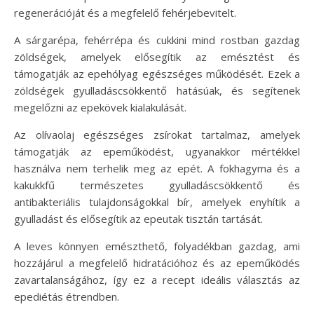
regenerációját és a megfelelő fehérjebevitelt.
A sárgarépa, fehérrépa és cukkini mind rostban gazdag
zöldségek, amelyek elősegítik az emésztést és
támogatják az epehólyag egészséges működését. Ezek a
zöldségek gyulladáscsökkentő hatásúak, és segítenek
megelőzni az epekövek kialakulását.
Az olívaolaj egészséges zsírokat tartalmaz, amelyek
támogatják az epeműködést, ugyanakkor mértékkel
használva nem terhelik meg az epét. A fokhagyma és a
kakukkfű természetes gyulladáscsökkentő és
antibakteriális tulajdonságokkal bír, amelyek enyhítik a
gyulladást és elősegítik az epeutak tisztán tartását.
A leves könnyen emészthető, folyadékban gazdag, ami
hozzájárul a megfelelő hidratációhoz és az epeműködés
zavartalanságához, így ez a recept ideális választás az
epediétás étrendben.