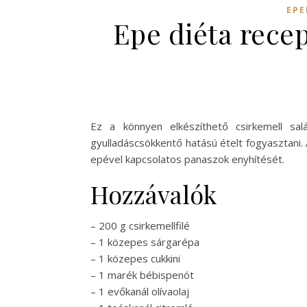
EPE
Epe diéta rece
Ez a könnyen elkészíthető csirkemell sal
gyulladáscsökkentő hatású ételt fogyasztani.
epével kapcsolatos panaszok enyhítését.
Hozzávalók
– 200 g csirkemellfilé
– 1 közepes sárgarépa
– 1 közepes cukkini
– 1 marék bébispenót
– 1 evőkanál olívaolaj