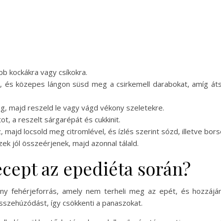
bb kockákra vagy csíkokra.
at, és közepes lángon süsd meg a csirkemell darabokat, amíg áts
g, majd reszeld le vagy vágd vékony szeletekre.
t, a reszelt sárgarépát és cukkinit.
, majd locsold meg citromlével, és ízlés szerint sózd, illetve bor
ek jól összeérjenek, majd azonnal tálald.
recept az epediéta során?
ny fehérjeforrás, amely nem terheli meg az epét, és hozzájár
sszehúzódást, így csökkenti a panaszokat.