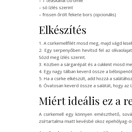
– 1 teáskanál citromlé
– só ízlés szerint
– frissen őrölt fekete bors (opcionális)
Elkészítés
1. A csirkemellfilét mosd meg, majd vágd kise
2. Egy serpenyőben hevítsd fel az olívaolaj
Sózd meg ízlés szerint.
3. Közben a sárgarépát és a cukkinit mosd me
4. Egy nagy tálban keverd össze a bébispenóto
5. Ha a csirke elkészült, add hozzá a salátához
6. Óvatosan keverd össze a salátát, hogy az íz
Miért ideális ez a 
A csirkemell egy könnyen emészthető, sová
zsírtartalma miatt kevésbé okoz epehólyag-ö