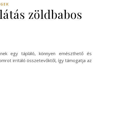
ÉGEK
látás zöldbabos
tnének egy tápláló, könnyen emészthető és
mrot irritáló összetevőktől, így támogatja az