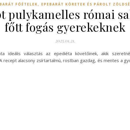
,
BARÁT FŐÉTELEK
EPEBARÁT KÖRETEK ÉS PÁROLT ZÖLDS
pt pulykamelles római sa
főtt fogás gyerekeknek
2025.01.21.
áta ideális választás az epediéta követőinek, akik szere
 A recept alacsony zsírtartalmú, rostban gazdag, és mentes a gyo