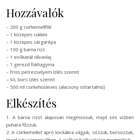
Hozzávalók
– 200 g csirkemellfilé
– 1 közepes cukkini
– 1 közepes sárgarépa
– 100 g barna rizs
– 1 evőkanál olívaolaj
– 1 gerezd fokhagyma
– Friss petrezselyem ízlés szerint
– Só, bors ízlés szerint
– 500 ml csirkehúsleves (alacsony sótartalmú)
Elkészítés
1. A barna rizst alaposan megmossuk, majd sós vízben
puhára főzzük.
2. A csirkemellet apró kockákra vágjuk, sózzuk, borsozzuk,
majd egy serpenyőben, 1 evőkanál olívaolajon megpirítjuk.