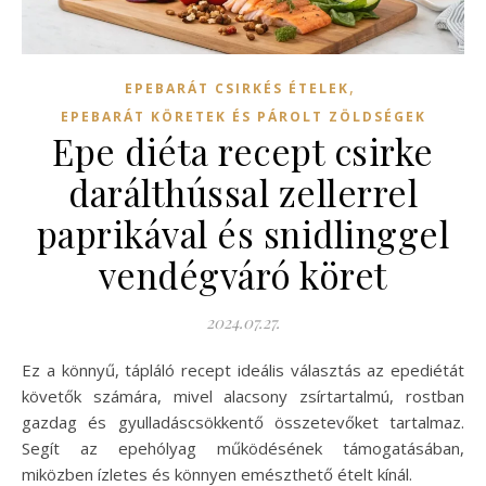
,
EPEBARÁT CSIRKÉS ÉTELEK
EPEBARÁT KÖRETEK ÉS PÁROLT ZÖLDSÉGEK
Epe diéta recept csirke
darálthússal zellerrel
paprikával és snidlinggel
vendégváró köret
2024.07.27.
Ez a könnyű, tápláló recept ideális választás az epediétát
követők számára, mivel alacsony zsírtartalmú, rostban
gazdag és gyulladáscsökkentő összetevőket tartalmaz.
Segít az epehólyag működésének támogatásában,
miközben ízletes és könnyen emészthető ételt kínál.