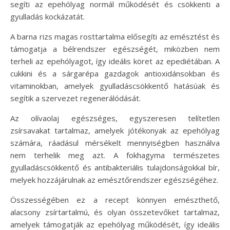
segíti az epehólyag normál működését és csökkenti a
gyulladás kockázatát.
A barna rizs magas rosttartalma elősegíti az emésztést és
támogatja a bélrendszer egészségét, miközben nem
terheli az epehólyagot, így ideális köret az epediétában. A
cukkini és a sárgarépa gazdagok antioxidánsokban és
vitaminokban, amelyek gyulladáscsökkentő hatásúak és
segítik a szervezet regenerálódását.
Az olívaolaj egészséges, egyszeresen telítetlen
zsírsavakat tartalmaz, amelyek jótékonyak az epehólyag
számára, ráadásul mérsékelt mennyiségben használva
nem terhelik meg azt. A fokhagyma természetes
gyulladáscsökkentő és antibakteriális tulajdonságokkal bír,
melyek hozzájárulnak az emésztőrendszer egészségéhez.
Összességében ez a recept könnyen emészthető,
alacsony zsírtartalmú, és olyan összetevőket tartalmaz,
amelyek támogatják az epehólyag működését, így ideális