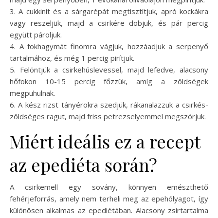
3. A cukkinit és a sárgarépát megtisztítjuk, apró kockákra
vagy reszeljük, majd a csirkére dobjuk, és pár percig
együtt pároljuk.
4. A fokhagymát finomra vágjuk, hozzáadjuk a serpenyő
tartalmához, és még 1 percig pirítjuk.
5. Felöntjük a csirkehúslevessel, majd lefedve, alacsony
hőfokon 10-15 percig főzzük, amíg a zöldségek
megpuhulnak.
6. A kész rizst tányérokra szedjük, rákanalazzuk a csirkés-
zöldséges ragut, majd friss petrezselyemmel megszórjuk.
Miért ideális ez a recept
az epediéta során?
A csirkemell egy sovány, könnyen emészthető
fehérjeforrás, amely nem terheli meg az epehólyagot, így
különösen alkalmas az epediétában. Alacsony zsírtartalma