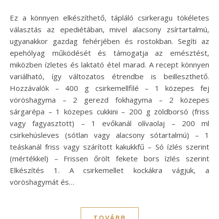
Ez a könnyen elkészíthető, tápláló csirkeragu tökéletes
választás az epediétában, mivel alacsony zsírtartalmú,
ugyanakkor gazdag fehérjében és rostokban. Segíti az
epehólyag működését és támogatja az emésztést,
miközben ízletes és laktató étel marad. A recept könnyen
variálható, így változatos étrendbe is beilleszthető.
Hozzávalók – 400 g csirkemellfilé – 1 közepes fej
vöröshagyma – 2 gerezd fokhagyma – 2 közepes
sárgarépa – 1 közepes cukkini – 200 g zöldborsó (friss
vagy fagyasztott) – 1 evőkanál olívaolaj – 200 ml
csirkehúsleves (sótlan vagy alacsony sótartalmú) – 1
teáskanál friss vagy szárított kakukkfű – Só ízlés szerint
(mértékkel) – Frissen őrölt fekete bors ízlés szerint
Elkészítés 1. A csirkemellet kockákra vágjuk, a
vöröshagymát és…
TOVÁBB