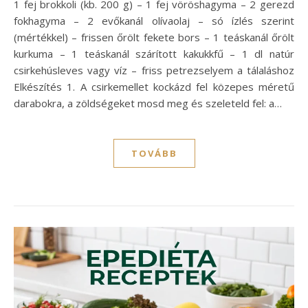
1 fej brokkoli (kb. 200 g) – 1 fej vöröshagyma – 2 gerezd
fokhagyma – 2 evőkanál olívaolaj – só ízlés szerint
(mértékkel) – frissen őrölt fekete bors – 1 teáskanál őrölt
kurkuma – 1 teáskanál szárított kakukkfű – 1 dl natúr
csirkehúsleves vagy víz – friss petrezselyem a tálaláshoz
Elkészítés 1. A csirkemellet kockázd fel közepes méretű
darabokra, a zöldségeket mosd meg és szeleteld fel: a…
TOVÁBB