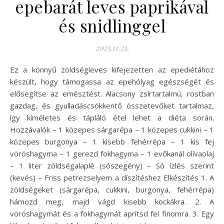
epebarát leves paprikával
és snidlinggel
2025.11.23.
Ez a könnyű zöldségleves kifejezetten az epediétához
készült, hogy támogassa az epehólyag egészségét és
elősegítse az emésztést. Alacsony zsírtartalmú, rostban
gazdag, és gyulladáscsökkentő összetevőket tartalmaz,
így kíméletes és tápláló étel lehet a diéta során.
Hozzávalók – 1 közepes sárgarépa – 1 közepes cukkini – 1
közepes burgonya – 1 kisebb fehérrépa – 1 kis fej
vöröshagyma – 1 gerezd fokhagyma – 1 evőkanál olívaolaj
– 1 liter zöldségalaplé (sószegény) – Só ízlés szerint
(kevés) – Friss petrezselyem a díszítéshez Elkészítés 1. A
zöldségeket (sárgarépa, cukkini, burgonya, fehérrépa)
hámozd meg, majd vágd kisebb kockákra. 2. A
vöröshagymát és a fokhagymát aprítsd fel finomra. 3. Egy