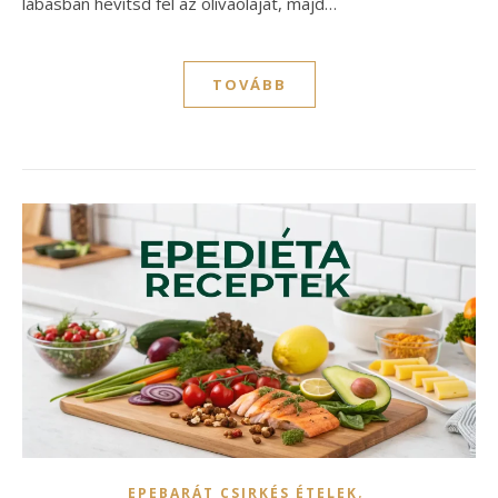
lábasban hevítsd fel az olívaolajat, majd…
TOVÁBB
,
EPEBARÁT CSIRKÉS ÉTELEK