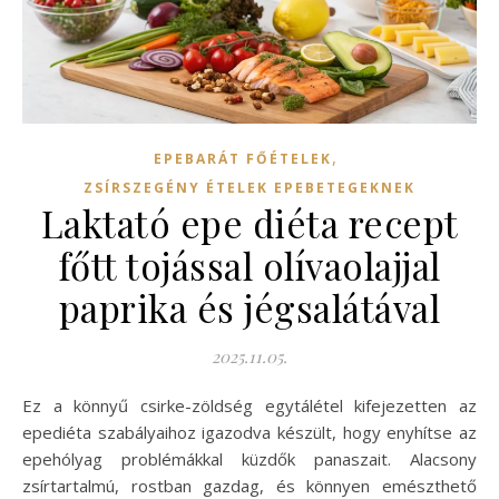
,
EPEBARÁT FŐÉTELEK
ZSÍRSZEGÉNY ÉTELEK EPEBETEGEKNEK
Laktató epe diéta recept
főtt tojással olívaolajjal
paprika és jégsalátával
2025.11.05.
Ez a könnyű csirke-zöldség egytálétel kifejezetten az
epediéta szabályaihoz igazodva készült, hogy enyhítse az
epehólyag problémákkal küzdők panaszait. Alacsony
zsírtartalmú, rostban gazdag, és könnyen emészthető