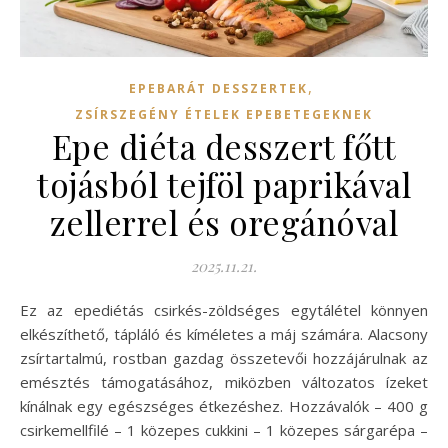
,
EPEBARÁT DESSZERTEK
ZSÍRSZEGÉNY ÉTELEK EPEBETEGEKNEK
Epe diéta desszert főtt
tojásból tejföl paprikával
zellerrel és oregánóval
2025.11.21.
Ez az epediétás csirkés-zöldséges egytálétel könnyen
elkészíthető, tápláló és kíméletes a máj számára. Alacsony
zsírtartalmú, rostban gazdag összetevői hozzájárulnak az
emésztés támogatásához, miközben változatos ízeket
kínálnak egy egészséges étkezéshez. Hozzávalók – 400 g
csirkemellfilé – 1 közepes cukkini – 1 közepes sárgarépa –