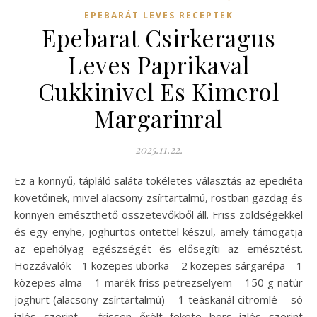
EPEBARÁT LEVES RECEPTEK
Epebarat Csirkeragus
Leves Paprikaval
Cukkinivel Es Kimerol
Margarinral
2025.11.22.
Ez a könnyű, tápláló saláta tökéletes választás az epediéta
követőinek, mivel alacsony zsírtartalmú, rostban gazdag és
könnyen emészthető összetevőkből áll. Friss zöldségekkel
és egy enyhe, joghurtos öntettel készül, amely támogatja
az epehólyag egészségét és elősegíti az emésztést.
Hozzávalók – 1 közepes uborka – 2 közepes sárgarépa – 1
közepes alma – 1 marék friss petrezselyem – 150 g natúr
joghurt (alacsony zsírtartalmú) – 1 teáskanál citromlé – só
ízlés szerint – frissen őrölt fekete bors ízlés szerint