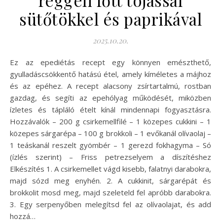
sütőtökkel és paprikával
2025.10.20.
Ez az epediétás recept egy könnyen emészthető,
gyulladáscsökkentő hatású étel, amely kíméletes a májhoz
és az epéhez. A recept alacsony zsírtartalmú, rostban
gazdag, és segíti az epehólyag működését, miközben
ízletes és tápláló ételt kínál mindennapi fogyasztásra.
Hozzávalók – 200 g csirkemellfilé – 1 közepes cukkini – 1
közepes sárgarépa – 100 g brokkoli – 1 evőkanál olívaolaj –
1 teáskanál reszelt gyömbér – 1 gerezd fokhagyma – Só
(ízlés szerint) – Friss petrezselyem a díszítéshez
Elkészítés 1. A csirkemellet vágd kisebb, falatnyi darabokra,
majd sózd meg enyhén. 2. A cukkinit, sárgarépát és
brokkolit mosd meg, majd szeleteld fel apróbb darabokra.
3. Egy serpenyőben melegítsd fel az olívaolajat, és add
hozzá…