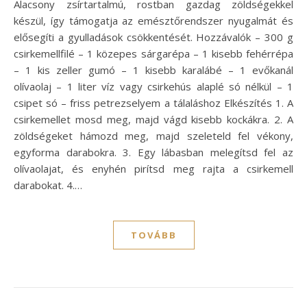
Alacsony zsírtartalmú, rostban gazdag zöldségekkel
készül, így támogatja az emésztőrendszer nyugalmát és
elősegíti a gyulladások csökkentését. Hozzávalók – 300 g
csirkemellfilé – 1 közepes sárgarépa – 1 kisebb fehérrépa
– 1 kis zeller gumó – 1 kisebb karalábé – 1 evőkanál
olívaolaj – 1 liter víz vagy csirkehús alaplé só nélkül – 1
csipet só – friss petrezselyem a tálaláshoz Elkészítés 1. A
csirkemellet mosd meg, majd vágd kisebb kockákra. 2. A
zöldségeket hámozd meg, majd szeleteld fel vékony,
egyforma darabokra. 3. Egy lábasban melegítsd fel az
olívaolajat, és enyhén pirítsd meg rajta a csirkemell
darabokat. 4.…
TOVÁBB