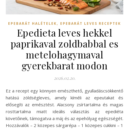
,
EPEBARÁT HALÉTELEK
EPEBARÁT LEVES RECEPTEK
Epedieta leves hekkel
paprikaval zoldbabbal es
metelohagymaval
gyerekbarat modon
2026.02.20.
Ez a recept egy könnyen emészthető, gyulladáscsökkentő
hatású zöldségleves, amely kíméli az epeutakat és
elősegíti az emésztést. Alacsony zsírtartalma és magas
rosttartalma miatt ideális választás az epediéta
követőinek, támogatva a máj és az epehólyag egészségét.
Hozzávalók – 2 közepes sárgarépa – 1 közepes cukkini – 1