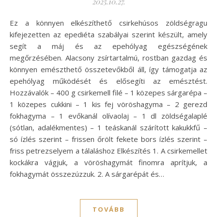
2025.10.27.
Ez a könnyen elkészíthető csirkehúsos zöldségragu
kifejezetten az epediéta szabályai szerint készült, amely
segít a máj és az epehólyag egészségének
megőrzésében. Alacsony zsírtartalmú, rostban gazdag és
könnyen emészthető összetevőkből áll, így támogatja az
epehólyag működését és elősegíti az emésztést.
Hozzávalók – 400 g csirkemell filé – 1 közepes sárgarépa –
1 közepes cukkini – 1 kis fej vöröshagyma – 2 gerezd
fokhagyma – 1 evőkanál olívaolaj – 1 dl zöldségalaplé
(sótlan, adalékmentes) – 1 teáskanál szárított kakukkfű –
só ízlés szerint – frissen őrölt fekete bors ízlés szerint –
friss petrezselyem a tálaláshoz Elkészítés 1. A csirkemellet
kockákra vágjuk, a vöröshagymát finomra aprítjuk, a
fokhagymát összezúzzuk. 2. A sárgarépát és…
TOVÁBB