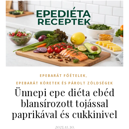
,
EPEBARÁT FŐÉTELEK
EPEBARÁT KÖRETEK ÉS PÁROLT ZÖLDSÉGEK
Ünnepi epe diéta ebéd
blansírozott tojással
paprikával és cukkinivel
2025.11.30.