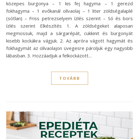
közepes burgonya – 1 kis fej hagyma – 1 gerezd
fokhagyma – 1 evőkanál olívaolaj – 1 liter zöldségalaplé
(sótlan) – Friss petrezselyem ízlés szerint – Só és bors
ízlés szerint Elkészítés 1. A zöldségeket alaposan
megmossuk, majd a sárgarépát, cukkinit és burgonyát
kisebb kockákra vágjuk. 2. Az apróra vágott hagymát és
fokhagymát az olívaolajon üvegesre pároljuk egy nagyobb
lábasban. 3. Hozzáadjuk a felkockázott…
TOVÁBB