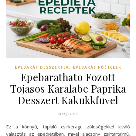
,
EPEBARÁT DESSZERTEK
EPEBARÁT FŐÉTELEK
Epebarathato Fozott
Tojasos Karalabe Paprika
Desszert Kakukkfuvel
2025.11.02.
Ez a könnyű, tápláló csirkeragu zöldségekkel kiváló
választás az epediétában, mivel alacsony zsírtartalmú,