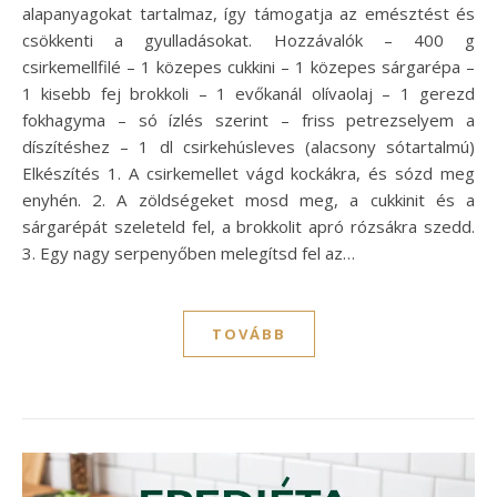
alapanyagokat tartalmaz, így támogatja az emésztést és
csökkenti a gyulladásokat. Hozzávalók – 400 g
csirkemellfilé – 1 közepes cukkini – 1 közepes sárgarépa –
1 kisebb fej brokkoli – 1 evőkanál olívaolaj – 1 gerezd
fokhagyma – só ízlés szerint – friss petrezselyem a
díszítéshez – 1 dl csirkehúsleves (alacsony sótartalmú)
Elkészítés 1. A csirkemellet vágd kockákra, és sózd meg
enyhén. 2. A zöldségeket mosd meg, a cukkinit és a
sárgarépát szeleteld fel, a brokkolit apró rózsákra szedd.
3. Egy nagy serpenyőben melegítsd fel az…
TOVÁBB