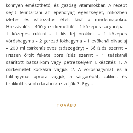
könnyen emészthető, és gazdag vitaminokban. A recept
segít fenntartani az epehólyag egészségét, miközben
ízletes és változatos ételt kínál a mindennapokra.
Hozzávalók – 400 g csirkemellfilé – 1 közepes sárgarépa –
1 közepes cukkini – 1 kis fej brokkoli – 1 közepes
vöröshagyma – 2 gerezd fokhagyma – 1 evőkanál olívaolaj
– 200 ml csirkehúsleves (sószegény) – Só ízlés szerint –
Frissen őrölt fekete bors ízlés szerint – 1 teáskanál
szárított bazsalikom vagy petrezselyem Elkészítés 1. A
csirkemellet kockákra vágjuk. 2. A vöröshagymát és a
fokhagymát apróra vágjuk, a sárgarépát, cukkinit és
brokkolit kisebb darabokra szeljük. 3. Egy…
TOVÁBB