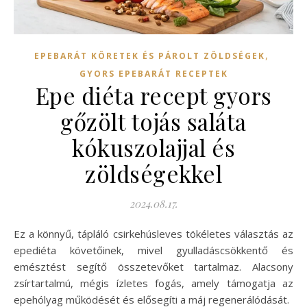
,
EPEBARÁT KÖRETEK ÉS PÁROLT ZÖLDSÉGEK
GYORS EPEBARÁT RECEPTEK
Epe diéta recept gyors
gőzölt tojás saláta
kókuszolajjal és
zöldségekkel
2024.08.17.
Ez a könnyű, tápláló csirkehúsleves tökéletes választás az
epediéta követőinek, mivel gyulladáscsökkentő és
emésztést segítő összetevőket tartalmaz. Alacsony
zsírtartalmú, mégis ízletes fogás, amely támogatja az
epehólyag működését és elősegíti a máj regenerálódását.