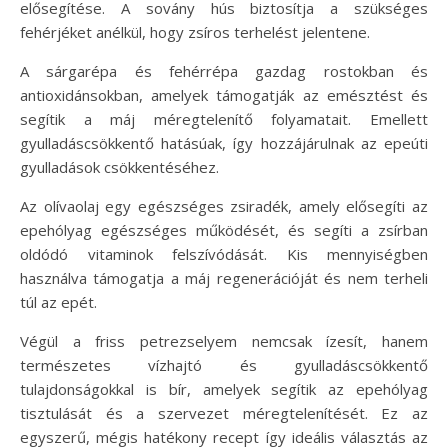
elősegítése. A sovány hús biztosítja a szükséges
fehérjéket anélkül, hogy zsíros terhelést jelentene.
A sárgarépa és fehérrépa gazdag rostokban és
antioxidánsokban, amelyek támogatják az emésztést és
segítik a máj méregtelenítő folyamatait. Emellett
gyulladáscsökkentő hatásúak, így hozzájárulnak az epeúti
gyulladások csökkentéséhez.
Az olívaolaj egy egészséges zsiradék, amely elősegíti az
epehólyag egészséges működését, és segíti a zsírban
oldódó vitaminok felszívódását. Kis mennyiségben
használva támogatja a máj regenerációját és nem terheli
túl az epét.
Végül a friss petrezselyem nemcsak ízesít, hanem
természetes vízhajtó és gyulladáscsökkentő
tulajdonságokkal is bír, amelyek segítik az epehólyag
tisztulását és a szervezet méregtelenítését. Ez az
egyszerű, mégis hatékony recept így ideális választás az