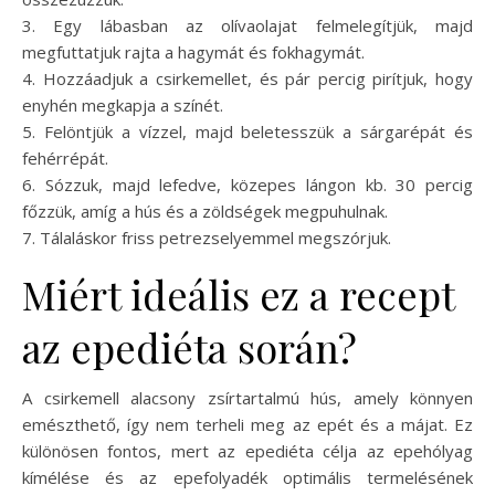
3. Egy lábasban az olívaolajat felmelegítjük, majd
megfuttatjuk rajta a hagymát és fokhagymát.
4. Hozzáadjuk a csirkemellet, és pár percig pirítjuk, hogy
enyhén megkapja a színét.
5. Felöntjük a vízzel, majd beletesszük a sárgarépát és
fehérrépát.
6. Sózzuk, majd lefedve, közepes lángon kb. 30 percig
főzzük, amíg a hús és a zöldségek megpuhulnak.
7. Tálaláskor friss petrezselyemmel megszórjuk.
Miért ideális ez a recept
az epediéta során?
A csirkemell alacsony zsírtartalmú hús, amely könnyen
emészthető, így nem terheli meg az epét és a májat. Ez
különösen fontos, mert az epediéta célja az epehólyag
kímélése és az epefolyadék optimális termelésének