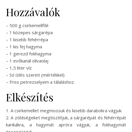
Hozzávalók
– 500 g csirkemellfilé
– 1 közepes sárgarépa
– 1 kisebb fehérrépa
– 1 kis fej hagyma
– 1 gerezd fokhagyma
– 1 evőkanál olívaolaj
– 1,5 liter víz
– Só ízlés szerint (mértékkel)
– Friss petrezselyem a tálaláshoz
Elkészítés
1. A csirkemellet megmossuk és kisebb darabokra vágjuk.
2. A zöldségeket megtisztítjuk, a sárgarépát és fehérrépát
karikákra, a hagymát apróra vágjuk, a fokhagymát
összezúzzuk.