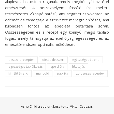
alaplevet biztosít a ragunak, amely megkönnyíti az étel
emésztését. A petrezselyem frissítő íze mellett
természetes vízhajtó hatású, ami segíthet csökkenteni az
ödémát és támogatja a szervezet méregtelenítését, ami
különösen fontos az epediéta betartása során.
Összességében ez a recept egy könnyű, mégis tápláló
fogás, amely támogatja az epehólyag egészségét és az
emésztőrendszer optimális működését.
desszert receptek
diétás desszert
egészséges étrend
egészséges táplálkozás
epe diéta
főtt tojás
kímélő étrend
mángold
paprika
zöldséges receptek
Ashe Child a sablont készítette:
Viktor Csaszar.