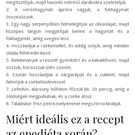
megtisztítjuk, majd hasonló méretű darabokra szeleteljük.
2. A vöröshagymát apróra vágjuk, a fokhagymát
összezúzzuk.
3. Egy nagy serpenyőben felmelegítjük az olívaolajat, majd
közepes lángon megpirítjuk benne a hagymát és a
fokhagymát, amíg üveges lesz.
4. Hozzáadjuk a csirkemellet, és addig sütjük, amíg minden
oldala fehéredni kezd.
5. Belekeverjük a reszelt gyömbért és a kakukkfüvet, majd
sózzuk, borsozzuk ízlés szerint.
6. Ezután hozzáadjuk a sárgarépát és a cukkinit, majd
felöntjük a csirkehúslevessel.
7. Lefedve, alacsony hőfokon főzzük kb. 20 percig, amíg a
zöldségek megpuhulnak, és a csirke átsül.
8. Tálaláskor friss petrezselyemmel megszórva kínáljuk.
Miért ideális ez a recept
az epediéta során?