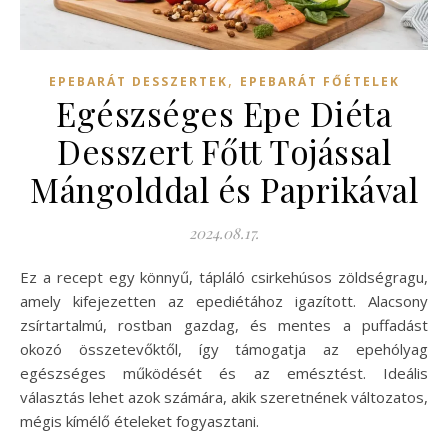
,
EPEBARÁT DESSZERTEK
EPEBARÁT FŐÉTELEK
Egészséges Epe Diéta
Desszert Főtt Tojással
Mángolddal és Paprikával
2024.08.17.
Ez a recept egy könnyű, tápláló csirkehúsos zöldségragu,
amely kifejezetten az epediétához igazított. Alacsony
zsírtartalmú, rostban gazdag, és mentes a puffadást
okozó összetevőktől, így támogatja az epehólyag
egészséges működését és az emésztést. Ideális
választás lehet azok számára, akik szeretnének változatos,
mégis kímélő ételeket fogyasztani.