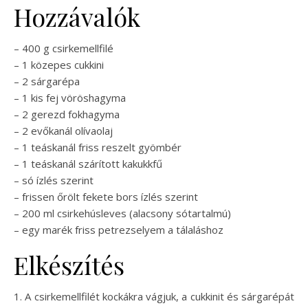
Hozzávalók
– 400 g csirkemellfilé
– 1 közepes cukkini
– 2 sárgarépa
– 1 kis fej vöröshagyma
– 2 gerezd fokhagyma
– 2 evőkanál olívaolaj
– 1 teáskanál friss reszelt gyömbér
– 1 teáskanál szárított kakukkfű
– só ízlés szerint
– frissen őrölt fekete bors ízlés szerint
– 200 ml csirkehúsleves (alacsony sótartalmú)
– egy marék friss petrezselyem a tálaláshoz
Elkészítés
1. A csirkemellfilét kockákra vágjuk, a cukkinit és sárgarépát