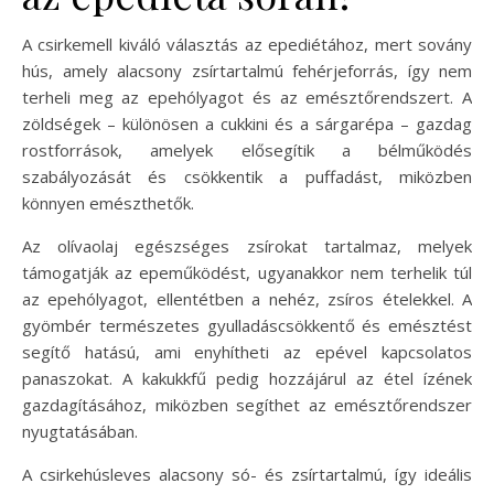
A csirkemell kiváló választás az epediétához, mert sovány
hús, amely alacsony zsírtartalmú fehérjeforrás, így nem
terheli meg az epehólyagot és az emésztőrendszert. A
zöldségek – különösen a cukkini és a sárgarépa – gazdag
rostforrások, amelyek elősegítik a bélműködés
szabályozását és csökkentik a puffadást, miközben
könnyen emészthetők.
Az olívaolaj egészséges zsírokat tartalmaz, melyek
támogatják az epeműködést, ugyanakkor nem terhelik túl
az epehólyagot, ellentétben a nehéz, zsíros ételekkel. A
gyömbér természetes gyulladáscsökkentő és emésztést
segítő hatású, ami enyhítheti az epével kapcsolatos
panaszokat. A kakukkfű pedig hozzájárul az étel ízének
gazdagításához, miközben segíthet az emésztőrendszer
nyugtatásában.
A csirkehúsleves alacsony só- és zsírtartalmú, így ideális