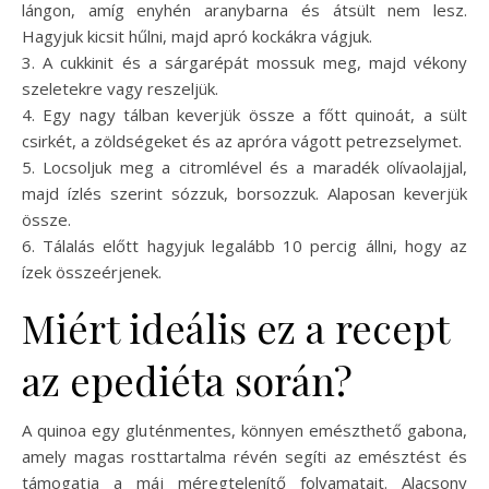
lángon, amíg enyhén aranybarna és átsült nem lesz.
Hagyjuk kicsit hűlni, majd apró kockákra vágjuk.
3. A cukkinit és a sárgarépát mossuk meg, majd vékony
szeletekre vagy reszeljük.
4. Egy nagy tálban keverjük össze a főtt quinoát, a sült
csirkét, a zöldségeket és az apróra vágott petrezselymet.
5. Locsoljuk meg a citromlével és a maradék olívaolajjal,
majd ízlés szerint sózzuk, borsozzuk. Alaposan keverjük
össze.
6. Tálalás előtt hagyjuk legalább 10 percig állni, hogy az
ízek összeérjenek.
Miért ideális ez a recept
az epediéta során?
A quinoa egy gluténmentes, könnyen emészthető gabona,
amely magas rosttartalma révén segíti az emésztést és
támogatja a máj méregtelenítő folyamatait. Alacsony