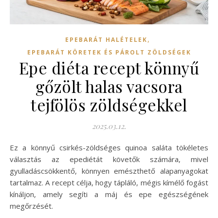
,
EPEBARÁT HALÉTELEK
EPEBARÁT KÖRETEK ÉS PÁROLT ZÖLDSÉGEK
Epe diéta recept könnyű
gőzölt halas vacsora
tejfölös zöldségekkel
2025.03.12.
Ez a könnyű csirkés-zöldséges quinoa saláta tökéletes
választás az epediétát követők számára, mivel
gyulladáscsökkentő, könnyen emészthető alapanyagokat
tartalmaz. A recept célja, hogy tápláló, mégis kímélő fogást
kínáljon, amely segíti a máj és epe egészségének
megőrzését.