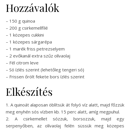
Hozzávalók
– 150 g quinoa
– 200 g csirkemellfilé
– 1 közepes cukkini
– 1 közepes sárgarépa
– 1 marék friss petrezselyem
– 2 evőkanál extra szűz olívaolaj
– Fél citrom leve
– Só ízlés szerint (lehetőleg tengeri só)
– Frissen őrölt fekete bors ízlés szerint
Elkészítés
1. A quinoát alaposan öblítsük át folyó víz alatt, majd főzzük
meg enyhén sós vízben kb. 15 perc alatt, amíg megpuhul.
2. A csirkemellet sózzuk, borsozzuk, majd egy
serpenyőben, az olívaolaj felén süssük meg közepes