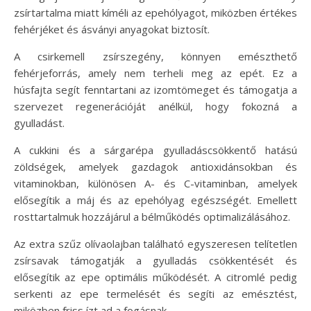
zsírtartalma miatt kíméli az epehólyagot, miközben értékes
fehérjéket és ásványi anyagokat biztosít.
A csirkemell zsírszegény, könnyen emészthető
fehérjeforrás, amely nem terheli meg az epét. Ez a
húsfajta segít fenntartani az izomtömeget és támogatja a
szervezet regenerációját anélkül, hogy fokozná a
gyulladást.
A cukkini és a sárgarépa gyulladáscsökkentő hatású
zöldségek, amelyek gazdagok antioxidánsokban és
vitaminokban, különösen A- és C-vitaminban, amelyek
elősegítik a máj és az epehólyag egészségét. Emellett
rosttartalmuk hozzájárul a bélműködés optimalizálásához.
Az extra szűz olívaolajban található egyszeresen telítetlen
zsírsavak támogatják a gyulladás csökkentését és
elősegítik az epe optimális működését. A citromlé pedig
serkenti az epe termelését és segíti az emésztést,
miközben friss ízt ad a fogásnak.