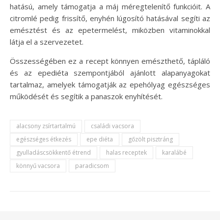
hatású, amely támogatja a máj méregtelenítő funkcióit. A
citromlé pedig frissítő, enyhén lúgosító hatásával segíti az
emésztést és az epetermelést, miközben vitaminokkal
látja el a szervezetet.
Összességében ez a recept könnyen emészthető, tápláló
és az epediéta szempontjából ajánlott alapanyagokat
tartalmaz, amelyek támogatják az epehólyag egészséges
működését és segítik a panaszok enyhítését.
alacsony zsírtartalmú
családi vacsora
egészséges étkezés
epe diéta
gőzölt pisztráng
gyulladáscsökkentő étrend
halas receptek
karalábé
könnyű vacsora
paradicsom