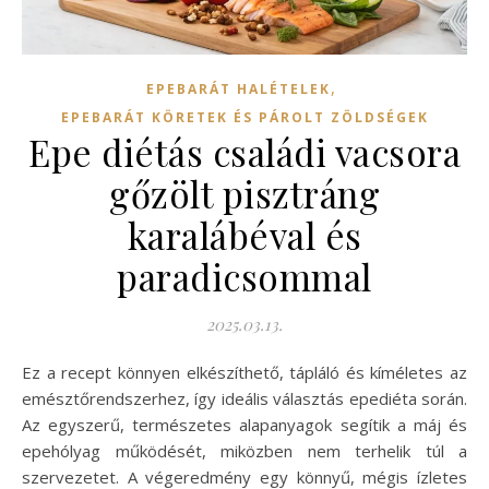
,
EPEBARÁT HALÉTELEK
EPEBARÁT KÖRETEK ÉS PÁROLT ZÖLDSÉGEK
Epe diétás családi vacsora
gőzölt pisztráng
karalábéval és
paradicsommal
2025.03.13.
Ez a recept könnyen elkészíthető, tápláló és kíméletes az
emésztőrendszerhez, így ideális választás epediéta során.
Az egyszerű, természetes alapanyagok segítik a máj és
epehólyag működését, miközben nem terhelik túl a
szervezetet. A végeredmény egy könnyű, mégis ízletes