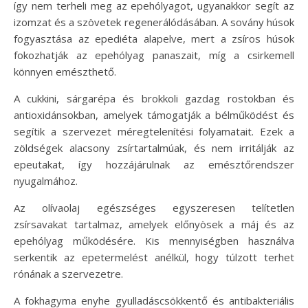
így nem terheli meg az epehólyagot, ugyanakkor segít az
izomzat és a szövetek regenerálódásában. A sovány húsok
fogyasztása az epediéta alapelve, mert a zsíros húsok
fokozhatják az epehólyag panaszait, míg a csirkemell
könnyen emészthető.
A cukkini, sárgarépa és brokkoli gazdag rostokban és
antioxidánsokban, amelyek támogatják a bélműködést és
segítik a szervezet méregtelenítési folyamatait. Ezek a
zöldségek alacsony zsírtartalmúak, és nem irritálják az
epeutakat, így hozzájárulnak az emésztőrendszer
nyugalmához.
Az olívaolaj egészséges egyszeresen telítetlen
zsírsavakat tartalmaz, amelyek előnyösek a máj és az
epehólyag működésére. Kis mennyiségben használva
serkentik az epetermelést anélkül, hogy túlzott terhet
rónának a szervezetre.
A fokhagyma enyhe gyulladáscsökkentő és antibakteriális