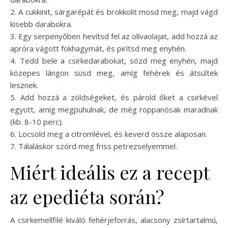
2. A cukkinit, sárgarépát és brokkolit mosd meg, majd vágd
kisebb darabokra.
3. Egy serpenyőben hevítsd fel az olívaolajat, add hozzá az
apróra vágott fokhagymát, és pirítsd meg enyhén.
4. Tedd bele a csirkedarabokat, sózd meg enyhén, majd
közepes lángon süsd meg, amíg fehérek és átsültek
lesznek.
5. Add hozzá a zöldségeket, és párold őket a csirkével
együtt, amíg megpuhulnak, de még roppanósak maradnak
(kb. 8-10 perc).
6. Locsold meg a citromlével, és keverd össze alaposan.
7. Tálaláskor szórd meg friss petrezselyemmel.
Miért ideális ez a recept
az epediéta során?
A csirkemellfilé kiváló fehérjeforrás, alacsony zsírtartalmú,