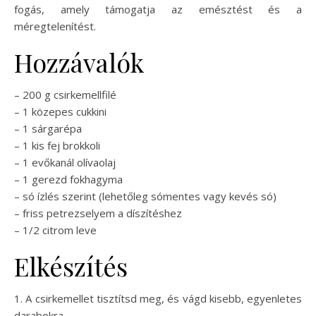
fogás, amely támogatja az emésztést és a
méregtelenítést.
Hozzávalók
– 200 g csirkemellfilé
– 1 közepes cukkini
– 1 sárgarépa
– 1 kis fej brokkoli
– 1 evőkanál olívaolaj
– 1 gerezd fokhagyma
– só ízlés szerint (lehetőleg sómentes vagy kevés só)
– friss petrezselyem a díszítéshez
– 1/2 citrom leve
Elkészítés
1. A csirkemellet tisztítsd meg, és vágd kisebb, egyenletes
darabokra.