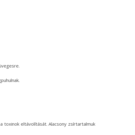
 üvegesre.
gpuhulnak.
toxinok eltávolítását. Alacsony zsírtartalmuk