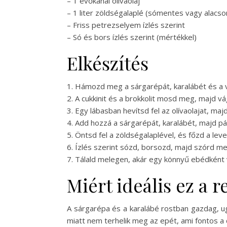
– 1 evőkanál olívaolaj
– 1 liter zöldségalaplé (sómentes vagy alacso
– Friss petrezselyem ízlés szerint
– Só és bors ízlés szerint (mértékkel)
Elkészítés
1. Hámozd meg a sárgarépát, karalábét és a v
2. A cukkinit és a brokkolit mosd meg, majd v
3. Egy lábasban hevítsd fel az olívaolajat, 
4. Add hozzá a sárgarépát, karalábét, majd pár 
5. Öntsd fel a zöldségalaplével, és főzd a le
6. Ízlés szerint sózd, borsozd, majd szórd m
7. Tálald melegen, akár egy könnyű ebédként
Miért ideális ez a 
A sárgarépa és a karalábé rostban gazdag, ug
miatt nem terhelik meg az epét, ami fontos a 