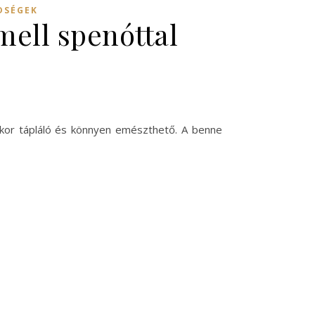
DSÉGEK
mell spenóttal
akkor tápláló és könnyen emészthető. A benne