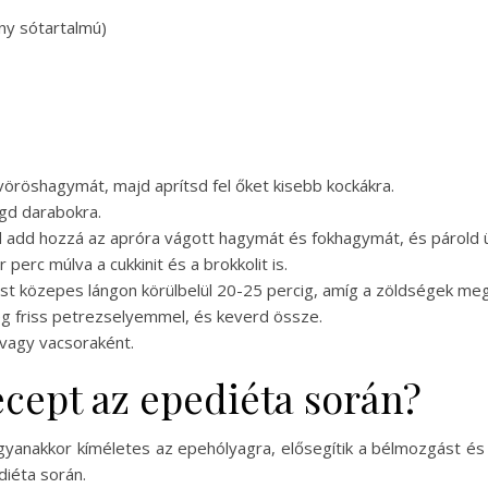
ny sótartalmú)
öröshagymát, majd aprítsd fel őket kisebb kockákra.
ágd darabokra.
majd add hozzá az apróra vágott hagymát és fokhagymát, és párold
perc múlva a cukkinit és a brokkolit is.
vest közepes lángon körülbelül 20-25 percig, amíg a zöldségek me
eg friss petrezselyemmel, és keverd össze.
 vagy vacsoraként.
recept az epediéta során?
yanakkor kíméletes az epehólyagra, elősegítik a bélmozgást és a 
diéta során.