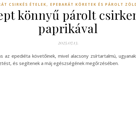
,
ÁT CSIRKÉS ÉTELEK
EPEBARÁT KÖRETEK ÉS PÁROLT ZÖL
ept könnyű párolt csirke
paprikával
2025.07.13.
s az epediéta követőinek, mivel alacsony zsírtartalmú, ugyan
észtést, és segítenek a máj egészségének megőrzésében.