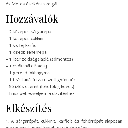
és ízletes ételként szolgál.
Hozzávalók
– 2 közepes sárgarépa
– 1 közepes cukkini
– 1 kis fej karfiol
– 1 kisebb fehérrépa
– 1 liter zöldségalaplé (sómentes)
– 1 evőkanál olívaolaj
– 1 gerezd fokhagyma
– 1 teáskanál friss reszelt gyömbér
– Só ízlés szerint (lehetőleg kevés)
– Friss petrezselyem a díszítéshez
Elkészítés
1. A sárgarépát, cukkinit, karfiolt és fehérrépát alaposan
megmossuk, majd kisebb darabokra vágjuk.