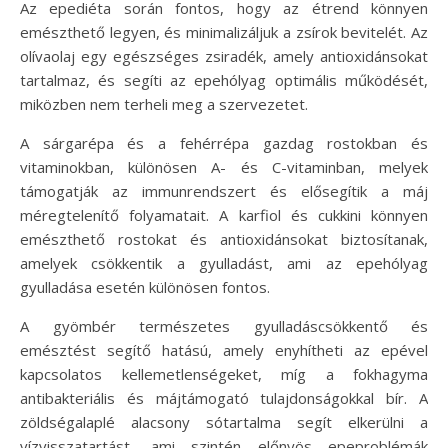
Az epediéta során fontos, hogy az étrend könnyen
emészthető legyen, és minimalizáljuk a zsírok bevitelét. Az
olívaolaj egy egészséges zsiradék, amely antioxidánsokat
tartalmaz, és segíti az epehólyag optimális működését,
miközben nem terheli meg a szervezetet.
A sárgarépa és a fehérrépa gazdag rostokban és
vitaminokban, különösen A- és C-vitaminban, melyek
támogatják az immunrendszert és elősegítik a máj
méregtelenítő folyamatait. A karfiol és cukkini könnyen
emészthető rostokat és antioxidánsokat biztosítanak,
amelyek csökkentik a gyulladást, ami az epehólyag
gyulladása esetén különösen fontos.
A gyömbér természetes gyulladáscsökkentő és
emésztést segítő hatású, amely enyhítheti az epével
kapcsolatos kellemetlenségeket, míg a fokhagyma
antibakteriális és májtámogató tulajdonságokkal bír. A
zöldségalaplé alacsony sótartalma segít elkerülni a
vízvisszatartást, ami szintén előnyös epeproblémák