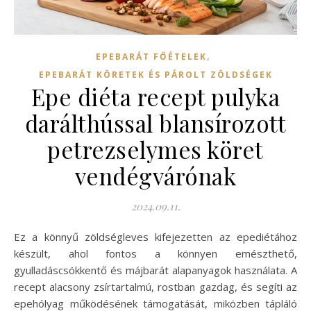
,
EPEBARÁT FŐÉTELEK
EPEBARÁT KÖRETEK ÉS PÁROLT ZÖLDSÉGEK
Epe diéta recept pulyka
darálthússal blansírozott
petrezselymes köret
vendégvárónak
2024.09.11.
Ez a könnyű zöldségleves kifejezetten az epediétához
készült, ahol fontos a könnyen emészthető,
gyulladáscsökkentő és májbarát alapanyagok használata. A
recept alacsony zsírtartalmú, rostban gazdag, és segíti az
epehólyag működésének támogatását, miközben tápláló