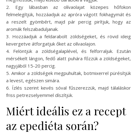
2. Egy lábasban az olívaolajat közepes hőfokon
felmelegítjük, hozzáadjuk az apróra vágott fokhagymát és
a reszelt gyömbért, majd pár percig pirítjuk, hogy az
aromák felszabaduljanak.
3. Hozzáadjuk a feldarabolt zöldségeket, és rövid ideig
kevergetve átforgatjuk őket az olívaolajon.
4. Felöntjük a zöldségalaplével, és felforraljuk. Ezután
mérsékelt lángon, fedő alatt puhára főzzük a zöldségeket,
nagyjából 15-20 percig.
5. Amikor a zöldségek megpuhultak, botmixerrel pürésítjük
a levest, egészen simára.
6. Ízlés szerint kevés sóval fűszerezzük, majd tálaláskor
friss petrezselyemmel díszítjük.
Miért ideális ez a recept
az epediéta során?