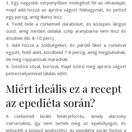
3. Egy nagyobb serpenyőben melegítsd fel az olívaolajat,
majd add hozzá az apróra vágott fokhagymát, és pirítsd
egy percig, amíg illatos lesz.
4. Tedd bele a csirkemell darabokat, és közepes lángon
süsd, amíg minden oldaluk szép aranybarna nem lesz és
átsülnek (kb. 8-10 perc).
5. Add hozzá a zöldségeket, és párold őket a csirkével
együtt, fedő alatt, körülbelül 7-8 percig, amíg megpuhulnak,
de még roppanósak maradnak.
6. Ízesítsd sóval, borssal, majd szórd meg apróra vágott
petrezselyemmel tálalás előtt.
Miért ideális ez a recept
az epediéta során?
A csirkemell kiváló fehérjeforrás, amely alacsony
zsírtartalmú, így nem terheli meg az epehólyagot, és
elősegíti a könnyű emésztést. Az epediéta során fontos a