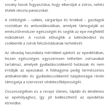
sovány húsok fogyasztása, hogy elkerüljük a zsíros, nehéz
ételek okozta panaszokat.
A zöldségek – cukkini, sárgarépa és brokkoli – gazdagok
rostokban és antioxidánsokban, amelyek támogatják az
emésztőrendszer egészségét és segítik az epe megfelelő
működését. A rostok elősegítik a bélműködést és
csökkentik a zsírok felszívódásának terhelését.
Az olívaolaj használata mértékkel ajánlott az epediétában,
hiszen egészséges egyszeresen telítetlen zsírsavakat
tartalmaz, amelyek gyulladáscsökkentő hatásúak és nem
irritálják az epeutakat. A fokhagyma pedig természetes
antibakteriális és gyulladáscsökkentő tulajdonságai révén
támogatja a szervezet védekezőképességét.
Összességében ez a recept ízletes, tápláló és kíméletes
az epehólyaghoz, így jól beilleszthető az epediétás
étrendbe.