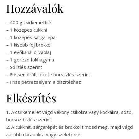
Hozzávalók
– 400 g csirkemellfilé
– 1 közepes cukkini
– 1 közepes sárgarépa
– 1 kisebb fej brokkoli
– 1 evőkanál olívaolaj
– 1 gerezd fokhagyma
– Só ízlés szerint
– Frissen őrölt fekete bors ízlés szerint
– Friss petrezselyem a díszítéshez
Elkészítés
1. A csirkemellet vágd vékony csíkokra vagy kockákra, sózd,
borsozd ízlés szerint.
2. A cukkinit, sárgarépát és brokkolit mosd meg, majd vágd
apróbb darabokra vagy szeletekre.