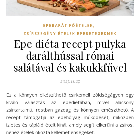
,
EPEBARÁT FŐÉTELEK
ZSÍRSZEGÉNY ÉTELEK EPEBETEGEKNEK
Epe diéta recept pulyka
darálthússal római
salátával és kakukkfűvel
2025.11.27.
Ez a könnyen elkészíthető csirkemell zöldségágyon egy
kiváló választás az epediétában, mivel alacsony
zsírtartalmú, rostban gazdag és könnyen emészthető. A
recept támogatja az epehólyag működését, miközben
ízletes és tápláló ételt kínál, amely segít elkerülni a zsíros,
nehéz ételek okozta kellemetlenségeket.