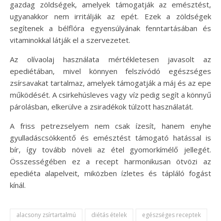
gazdag zöldségek, amelyek támogatják az emésztést,
ugyanakkor nem irritálják az epét. Ezek a zöldségek
segítenek a bélflóra egyensúlyának fenntartásában és
vitaminokkal látják el a szervezetet.
Az olívaolaj használata mértékletesen javasolt az
epediétában, mivel könnyen felszívódó egészséges
zsírsavakat tartalmaz, amelyek támogatják a máj és az epe
működését. A csirkehúsleves vagy víz pedig segít a könnyű
párolásban, elkerülve a zsiradékok túlzott használatát.
A friss petrezselyem nem csak ízesít, hanem enyhe
gyulladáscsökkentő és emésztést támogató hatással is
bír, így tovább növeli az étel gyomorkímélő jellegét.
Összességében ez a recept harmonikusan ötvözi az
epediéta alapelveit, miközben ízletes és tápláló fogást
kínál.
alacsony zsírtartalmú
diétás ételek
egészséges receptek