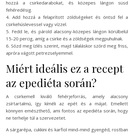
hozzá a csirkedarabokat, és közepes lángon süsd
fehéredésig.
4. Add hozzá a felaprított zöldségeket és öntsd fel a
csirkehúslevessel vagy vízzel.
5. Fedd le, és párold alacsony-közepes lángon körülbelül
15-20 percig, amíg a csirke és a zöldségek megpuhulnak.
6. Sózd meg ízlés szerint, majd tálaláskor szórd meg friss,
apróra vágott petrezselyemmel.
Miért ideális ez a recept
az epediéta során?
A csirkemell kiváló fehérjeforrás, amely alacsony
zsírtartalmú, így kíméli az epét és a májat. Emellett
könnyen emészthető, ami fontos az epediéta során, hogy
ne terhelje túl a szervezetet.
A sárgarépa, cukkini és karfiol mind-mind gyengéd, rostban