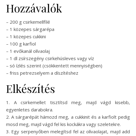
Hozzávalók
– 200 g csirkemellfilé
– 1 közepes sárgarépa
– 1 közepes cukkini
– 100 g karfiol
– 1 evőkanál olívaolaj
– 1 dl zsírszegény csirkehúsleves vagy víz
– só ízlés szerint (csökkentett mennyiségben)
– friss petrezselyem a díszítéshez
Elkészítés
1. A csirkemellet tisztítsd meg, majd vágd kisebb,
egyenletes darabokra.
2. A sárgarépát hámozd meg, a cukkinit és a karfiolt pedig
mosd meg, majd vágd fel kis kockákra vagy szeletekre.
3. Egy serpenyőben melegítsd fel az olívaolajat, majd add