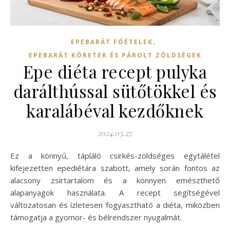
,
EPEBARÁT FŐÉTELEK
EPEBARÁT KÖRETEK ÉS PÁROLT ZÖLDSÉGEK
Epe diéta recept pulyka
darálthússal sütőtökkel és
karalábéval kezdőknek
2024.03.27.
Ez a könnyű, tápláló csirkés-zöldséges egytálétel
kifejezetten epediétára szabott, amely során fontos az
alacsony zsírtartalom és a könnyen emészthető
alapanyagok használata. A recept segítségével
változatosan és ízletesen fogyasztható a diéta, miközben
támogatja a gyomor- és bélrendszer nyugalmát.