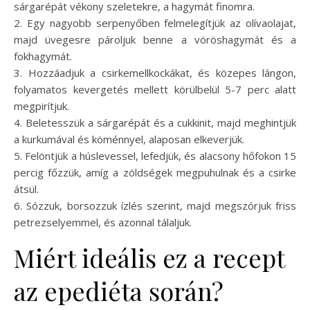
sárgarépát vékony szeletekre, a hagymát finomra.
2. Egy nagyobb serpenyőben felmelegítjük az olívaolajat,
majd üvegesre pároljuk benne a vöröshagymát és a
fokhagymát.
3. Hozzáadjuk a csirkemellkockákat, és közepes lángon,
folyamatos kevergetés mellett körülbelül 5-7 perc alatt
megpirítjuk.
4. Beletesszük a sárgarépát és a cukkinit, majd meghintjük
a kurkumával és köménnyel, alaposan elkeverjük.
5. Felöntjük a húslevessel, lefedjük, és alacsony hőfokon 15
percig főzzük, amíg a zöldségek megpuhulnak és a csirke
átsül.
6. Sózzuk, borsozzuk ízlés szerint, majd megszórjuk friss
petrezselyemmel, és azonnal tálaljuk.
Miért ideális ez a recept
az epediéta során?