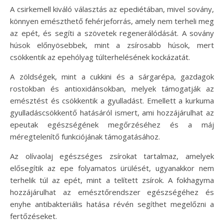
A csirkemell kiváló választás az epediétában, mivel sovány,
könnyen emészthető fehérjeforrás, amely nem terheli meg
az epét, és segíti a szövetek regenerálódását. A sovány
húsok előnyösebbek, mint a zsírosabb húsok, mert
csökkentik az epehólyag túlterhelésének kockázatát.
A zöldségek, mint a cukkini és a sárgarépa, gazdagok
rostokban és antioxidánsokban, melyek támogatják az
emésztést és csökkentik a gyulladást. Emellett a kurkuma
gyulladáscsökkentő hatásáról ismert, ami hozzájárulhat az
epeutak egészségének megőrzéséhez és a máj
méregtelenítő funkciójának támogatásához.
Az olívaolaj egészséges zsírokat tartalmaz, amelyek
elősegítik az epe folyamatos ürülését, ugyanakkor nem
terhelik túl az epét, mint a telített zsírok. A fokhagyma
hozzájárulhat az emésztőrendszer egészségéhez és
enyhe antibakteriális hatása révén segíthet megelőzni a
fertőzéseket.