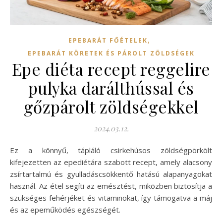
,
EPEBARÁT FŐÉTELEK
EPEBARÁT KÖRETEK ÉS PÁROLT ZÖLDSÉGEK
Epe diéta recept reggelire
pulyka darálthússal és
gőzpárolt zöldségekkel
2024.03.12.
Ez a könnyű, tápláló csirkehúsos zöldségpörkölt
kifejezetten az epediétára szabott recept, amely alacsony
zsírtartalmú és gyulladáscsökkentő hatású alapanyagokat
használ. Az étel segíti az emésztést, miközben biztosítja a
szükséges fehérjéket és vitaminokat, így támogatva a máj
és az epeműködés egészségét.