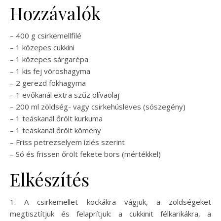
Hozzávalók
– 400 g csirkemellfilé
– 1 közepes cukkini
– 1 közepes sárgarépa
– 1 kis fej vöröshagyma
– 2 gerezd fokhagyma
– 1 evőkanál extra szűz olívaolaj
– 200 ml zöldség- vagy csirkehúsleves (sószegény)
– 1 teáskanál őrölt kurkuma
– 1 teáskanál őrölt kömény
– Friss petrezselyem ízlés szerint
– Só és frissen őrölt fekete bors (mértékkel)
Elkészítés
1. A csirkemellet kockákra vágjuk, a zöldségeket
megtisztítjuk és felaprítjuk: a cukkinit félkarikákra, a