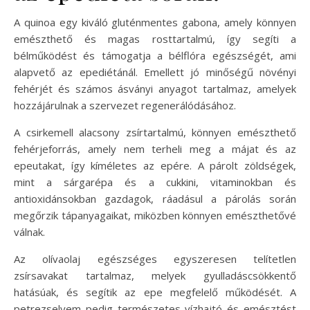
A quinoa egy kiváló gluténmentes gabona, amely könnyen
emészthető és magas rosttartalmú, így segíti a
bélműködést és támogatja a bélflóra egészségét, ami
alapvető az epediétánál. Emellett jó minőségű növényi
fehérjét és számos ásványi anyagot tartalmaz, amelyek
hozzájárulnak a szervezet regenerálódásához.
A csirkemell alacsony zsírtartalmú, könnyen emészthető
fehérjeforrás, amely nem terheli meg a májat és az
epeutakat, így kíméletes az epére. A párolt zöldségek,
mint a sárgarépa és a cukkini, vitaminokban és
antioxidánsokban gazdagok, ráadásul a párolás során
megőrzik tápanyagaikat, miközben könnyen emészthetővé
válnak.
Az olívaolaj egészséges egyszeresen telítetlen
zsírsavakat tartalmaz, melyek gyulladáscsökkentő
hatásúak, és segítik az epe megfelelő működését. A
petrezselyem pedig természetes vízhajtó és emésztést