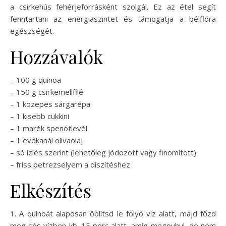
a csirkehús fehérjeforrásként szolgál. Ez az étel segít
fenntartani az energiaszintet és támogatja a bélflóra
egészségét.
Hozzávalók
– 100 g quinoa
– 150 g csirkemellfilé
– 1 közepes sárgarépa
– 1 kisebb cukkini
– 1 marék spenótlevél
– 1 evőkanál olívaolaj
– só ízlés szerint (lehetőleg jódozott vagy finomított)
– friss petrezselyem a díszítéshez
Elkészítés
1. A quinoát alaposan öblítsd le folyó víz alatt, majd főzd
meg sós vízben kb. 15 perc alatt, amíg megpuhul, de nem