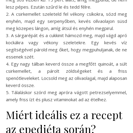
lesz pépes. Ezután szűrd le és tedd félre.
2. A csirkemellet szeleteld fel vékony csíkokra, sózd meg
enyhén, majd egy serpenyőben, kevés olívaolajon süsd
meg közepes lángon, amíg átsül és enyhén megpirul.
3. A sárgarépát és a cukkinit hámozd meg, majd vágd apró
kockákra vagy vékony szeletekre. Egy kevés víz
segítségével párold meg őket, hogy megpuhuljanak, de ne
essenek szét.
4. Egy nagy tálban keverd össze a megfőtt quinoát, a sült
csirkemellet, a párolt zöldségeket és a friss
spenótleveleket. Locsold meg az olívaolajjal, majd alaposan
keverd össze.
5. Tálaláskor szórd meg apróra vágott petrezselyemmel,
amely friss ízt és plusz vitaminokat ad az ételhez.
Miért ideális ez a recept
az epediéta során?