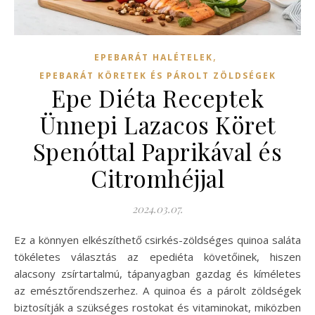
,
EPEBARÁT HALÉTELEK
EPEBARÁT KÖRETEK ÉS PÁROLT ZÖLDSÉGEK
Epe Diéta Receptek
Ünnepi Lazacos Köret
Spenóttal Paprikával és
Citromhéjjal
2024.03.07.
Ez a könnyen elkészíthető csirkés-zöldséges quinoa saláta
tökéletes választás az epediéta követőinek, hiszen
alacsony zsírtartalmú, tápanyagban gazdag és kíméletes
az emésztőrendszerhez. A quinoa és a párolt zöldségek
biztosítják a szükséges rostokat és vitaminokat, miközben