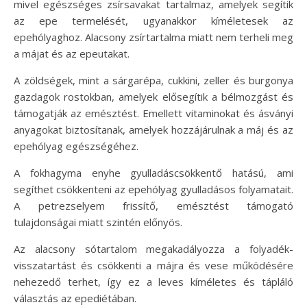
mivel egészséges zsírsavakat tartalmaz, amelyek segítik
az epe termelését, ugyanakkor kíméletesek az
epehólyaghoz. Alacsony zsírtartalma miatt nem terheli meg
a májat és az epeutakat.
A zöldségek, mint a sárgarépa, cukkini, zeller és burgonya
gazdagok rostokban, amelyek elősegítik a bélmozgást és
támogatják az emésztést. Emellett vitaminokat és ásványi
anyagokat biztosítanak, amelyek hozzájárulnak a máj és az
epehólyag egészségéhez.
A fokhagyma enyhe gyulladáscsökkentő hatású, ami
segíthet csökkenteni az epehólyag gyulladásos folyamatait.
A petrezselyem frissítő, emésztést támogató
tulajdonságai miatt szintén előnyös.
Az alacsony sótartalom megakadályozza a folyadék-
visszatartást és csökkenti a májra és vese működésére
nehezedő terhet, így ez a leves kíméletes és tápláló
választás az epediétában.