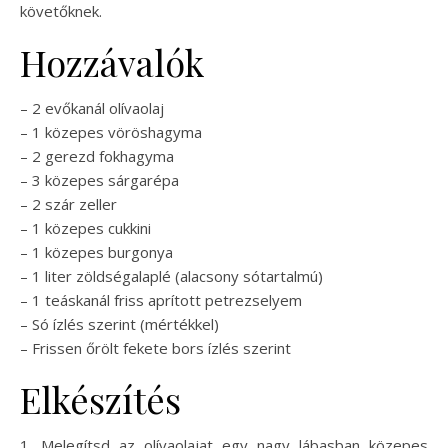
követőknek.
Hozzávalók
– 2 evőkanál olívaolaj
– 1 közepes vöröshagyma
– 2 gerezd fokhagyma
– 3 közepes sárgarépa
– 2 szár zeller
– 1 közepes cukkini
– 1 közepes burgonya
– 1 liter zöldségalaplé (alacsony sótartalmú)
– 1 teáskanál friss aprított petrezselyem
– Só ízlés szerint (mértékkel)
– Frissen őrölt fekete bors ízlés szerint
Elkészítés
1. Melegítsd az olívaolajat egy nagy lábasban közepes