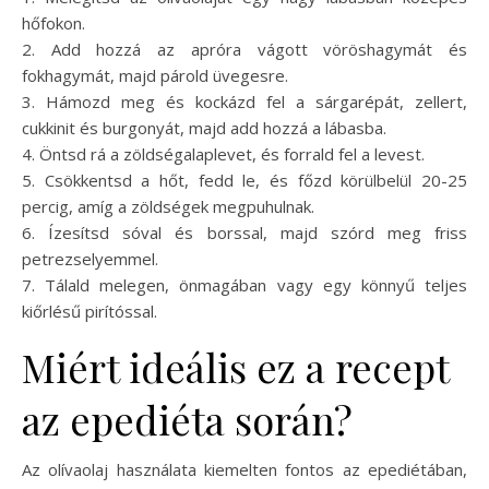
hőfokon.
2. Add hozzá az apróra vágott vöröshagymát és
fokhagymát, majd párold üvegesre.
3. Hámozd meg és kockázd fel a sárgarépát, zellert,
cukkinit és burgonyát, majd add hozzá a lábasba.
4. Öntsd rá a zöldségalaplevet, és forrald fel a levest.
5. Csökkentsd a hőt, fedd le, és főzd körülbelül 20-25
percig, amíg a zöldségek megpuhulnak.
6. Ízesítsd sóval és borssal, majd szórd meg friss
petrezselyemmel.
7. Tálald melegen, önmagában vagy egy könnyű teljes
kiőrlésű pirítóssal.
Miért ideális ez a recept
az epediéta során?
Az olívaolaj használata kiemelten fontos az epediétában,