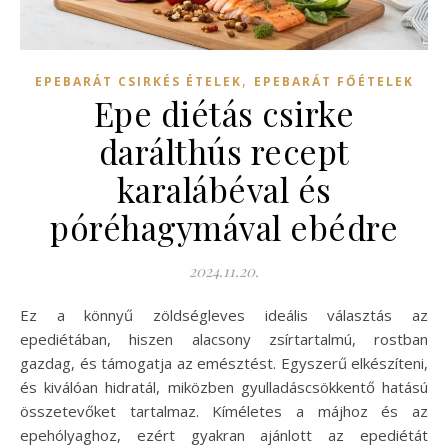
,
EPEBARÁT CSIRKÉS ÉTELEK
EPEBARÁT FŐÉTELEK
Epe diétás csirke
darálthús recept
karalábéval és
póréhagymával ebédre
2024.11.20.
Ez a könnyű zöldségleves ideális választás az
epediétában, hiszen alacsony zsírtartalmú, rostban
gazdag, és támogatja az emésztést. Egyszerű elkészíteni,
és kiválóan hidratál, miközben gyulladáscsökkentő hatású
összetevőket tartalmaz. Kíméletes a májhoz és az
epehólyaghoz, ezért gyakran ajánlott az epediétát