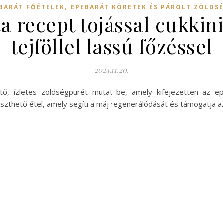
,
BARÁT FŐÉTELEK
EPEBARÁT KÖRETEK ÉS PÁROLT ZÖLDS
 recept tojással cukkin
tejföllel lassú főzéssel
2024.11.20.
tő, ízletes zöldségpürét mutat be, amely kifejezetten az ep
szthető étel, amely segíti a máj regenerálódását és támogatja