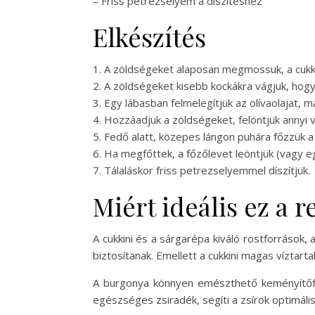
– Friss petrezselyem a díszítéshez
Elkészítés
1. A zöldségeket alaposan megmossuk, a cukki
2. A zöldségeket kisebb kockákra vágjuk, ho
3. Egy lábasban felmelegítjük az olívaolajat, 
4. Hozzáadjuk a zöldségeket, felöntjük annyi v
5. Fedő alatt, közepes lángon puhára főzzük a
6. Ha megfőttek, a főzőlevet leöntjük (vagy e
7. Tálaláskor friss petrezselyemmel díszítjük.
Miért ideális ez a 
A cukkini és a sárgarépa kiváló rostforrások
biztosítanak. Emellett a cukkini magas víztar
A burgonya könnyen emészthető keményítőfor
egészséges zsiradék, segíti a zsírok optimál