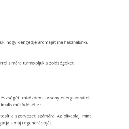
juk, hogy kiengedje aromáját (ha használunk).
rel simára turmixoljuk a zöldségeket.
egészségét, miközben alacsony energiabevitelt
optimális működéséhez.
sít a szervezet számára. Az olívaolaj, mint
atja a máj regenerációját.