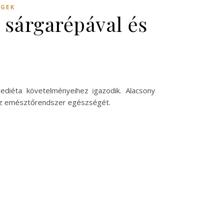
ÉGEK
i sárgarépával és
ediéta követelményeihez igazodik. Alacsony
 az emésztőrendszer egészségét.