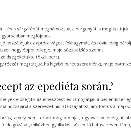
nit és a sárgarépát meghámozzuk, a burgonyát is megtisztítjuk.
gy gyorsabban megfőjenek.
majd hozzáadjuk az apróra vágott fokhagymát, és rövid ideig párol
ízzel, hogy éppen ellepje, majd sózzuk ízlés szerint.
 zöldségeket (kb. 15-20 perc).
gy részét megtartjuk, ha hígabb pürét szeretnénk), majd botmixer
recept az epediéta során?
, amelyek elősegítik az emésztést és támogatják a bélrendszer 
talma hozzájárul a szervezet hidratáltságához, ami fontos a máj 
rás, amely nem terheli meg a májat, ugyanakkor energiát bizto
is feldolgozását, miközben gyulladáscsökkentő hatása révén támog