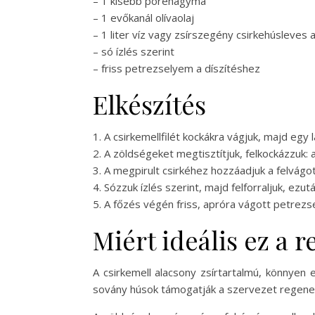
– 1 kisebb póréhagyma
– 1 evőkanál olívaolaj
– 1 liter víz vagy zsírszegény csirkehúsleves a
– só ízlés szerint
– friss petrezselyem a díszítéshez
Elkészítés
1. A csirkemellfilét kockákra vágjuk, majd egy
2. A zöldségeket megtisztítjuk, felkockázzuk:
3. A megpirult csirkéhez hozzáadjuk a felvágot
4. Sózzuk ízlés szerint, majd felforraljuk, e
5. A főzés végén friss, apróra vágott petrezs
Miért ideális ez a 
A csirkemell alacsony zsírtartalmú, könnyen
sovány húsok támogatják a szervezet regene