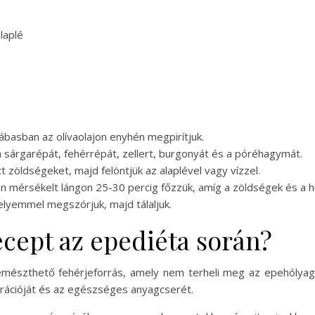
laplé
 lábasban az olívaolajon enyhén megpirítjuk.
 a sárgarépát, fehérrépát, zellert, burgonyát és a póréhagymát.
t zöldségeket, majd felöntjük az alaplével vagy vízzel.
zután mérsékelt lángon 25-30 percig főzzük, amíg a zöldségek és a
elyemmel megszórjuk, majd tálaljuk.
recept az epediéta során?
 emészthető fehérjeforrás, amely nem terheli meg az epehólyagot
rációját és az egészséges anyagcserét.