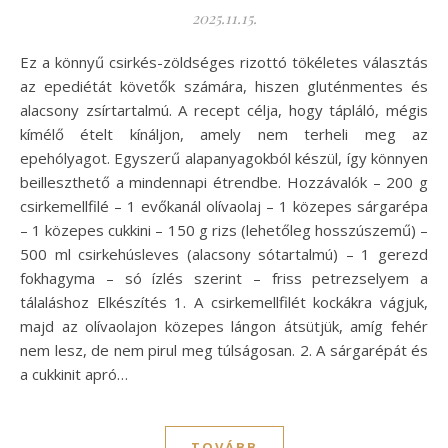
2025.11.15.
Ez a könnyű csirkés-zöldséges rizottó tökéletes választás
az epediétát követők számára, hiszen gluténmentes és
alacsony zsírtartalmú. A recept célja, hogy tápláló, mégis
kímélő ételt kínáljon, amely nem terheli meg az
epehólyagot. Egyszerű alapanyagokból készül, így könnyen
beilleszthető a mindennapi étrendbe. Hozzávalók – 200 g
csirkemellfilé – 1 evőkanál olívaolaj – 1 közepes sárgarépa
– 1 közepes cukkini – 150 g rizs (lehetőleg hosszúszemű) –
500 ml csirkehúsleves (alacsony sótartalmú) – 1 gerezd
fokhagyma – só ízlés szerint – friss petrezselyem a
tálaláshoz Elkészítés 1. A csirkemellfilét kockákra vágjuk,
majd az olívaolajon közepes lángon átsütjük, amíg fehér
nem lesz, de nem pirul meg túlságosan. 2. A sárgarépát és
a cukkinit apró…
TOVÁBB