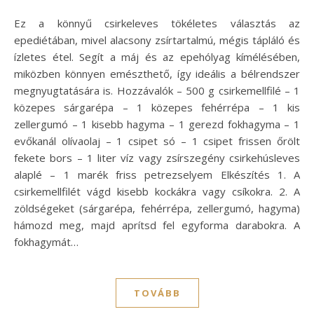
Ez a könnyű csirkeleves tökéletes választás az
epediétában, mivel alacsony zsírtartalmú, mégis tápláló és
ízletes étel. Segít a máj és az epehólyag kímélésében,
miközben könnyen emészthető, így ideális a bélrendszer
megnyugtatására is. Hozzávalók – 500 g csirkemellfilé – 1
közepes sárgarépa – 1 közepes fehérrépa – 1 kis
zellergumó – 1 kisebb hagyma – 1 gerezd fokhagyma – 1
evőkanál olívaolaj – 1 csipet só – 1 csipet frissen őrölt
fekete bors – 1 liter víz vagy zsírszegény csirkehúsleves
alaplé – 1 marék friss petrezselyem Elkészítés 1. A
csirkemellfilét vágd kisebb kockákra vagy csíkokra. 2. A
zöldségeket (sárgarépa, fehérrépa, zellergumó, hagyma)
hámozd meg, majd aprítsd fel egyforma darabokra. A
fokhagymát…
TOVÁBB