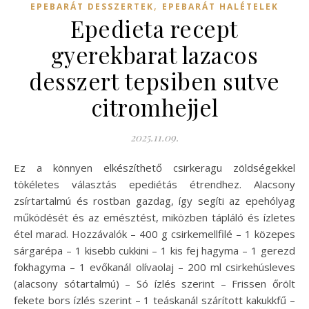
,
EPEBARÁT DESSZERTEK
EPEBARÁT HALÉTELEK
Epedieta recept
gyerekbarat lazacos
desszert tepsiben sutve
citromhejjel
2025.11.09.
Ez a könnyen elkészíthető csirkeragu zöldségekkel
tökéletes választás epediétás étrendhez. Alacsony
zsírtartalmú és rostban gazdag, így segíti az epehólyag
működését és az emésztést, miközben tápláló és ízletes
étel marad. Hozzávalók – 400 g csirkemellfilé – 1 közepes
sárgarépa – 1 kisebb cukkini – 1 kis fej hagyma – 1 gerezd
fokhagyma – 1 evőkanál olívaolaj – 200 ml csirkehúsleves
(alacsony sótartalmú) – Só ízlés szerint – Frissen őrölt
fekete bors ízlés szerint – 1 teáskanál szárított kakukkfű –