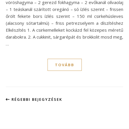
vöröshagyma – 2 gerezd fokhagyma – 2 evőkanál olívaolaj
– 1 teáskanál szárított oregánó – só ízlés szerint – frissen
őrölt fekete bors ízlés szerint – 150 ml csirkehúsleves
(alacsony sótartalmú) – friss petrezselyem a díszítéshez
Elkészítés 1. A csirkemelleket kockázd fel közepes méretű
darabokra. 2. A cukkinit, sárgarépát és brokkolit mosd meg,
…
TOVÁBB
RÉGEBBI BEJEGYZÉSEK