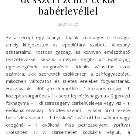
babérlevéllel
2025.10.27.
Ez a recept egy könnyű, tápláló zöldséges csirkeragu,
amely kifejezetten az epediétára szabott. Alacsony
zsírtartalmú, rostban gazdag, és könnyen emészthető
összetevőkkel készül, amelyek segítik az epehólyag
egészségének megőrzését. Ideális választás azok
számára, akik szeretnék csökkenteni a zsírfogyasztást,
miközben változatos és ízletes ételeket fogyasztanak.
Hozzávalók – 400 g csirkemellfilé – 1 közepes cukkini – 1
közepes sárgarépa – 1 kisebb fej vöröshagyma – 2 gerezd
fokhagyma – 1 dl zsírszegény csirkehúsleves vagy víz – 1
evőkanál olívaolaj – Só ízlés szerint – Frissen őrölt fekete
bors ízlés szerint – 1 teáskanál szárított bazsalikom vagy
oregánó – 1 evőkanál friss petrezselyem (aprítva)
Elkészítés 1. A csirkemellet kockákra vágjuk, a