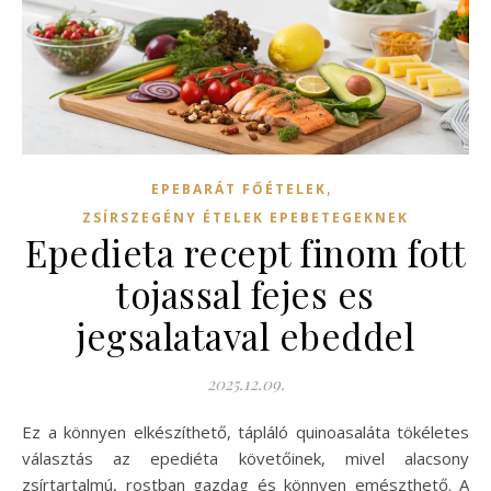
,
EPEBARÁT FŐÉTELEK
ZSÍRSZEGÉNY ÉTELEK EPEBETEGEKNEK
Epedieta recept finom fott
tojassal fejes es
jegsalataval ebeddel
2025.12.09.
Ez a könnyen elkészíthető, tápláló quinoasaláta tökéletes
választás az epediéta követőinek, mivel alacsony
zsírtartalmú, rostban gazdag és könnyen emészthető. A