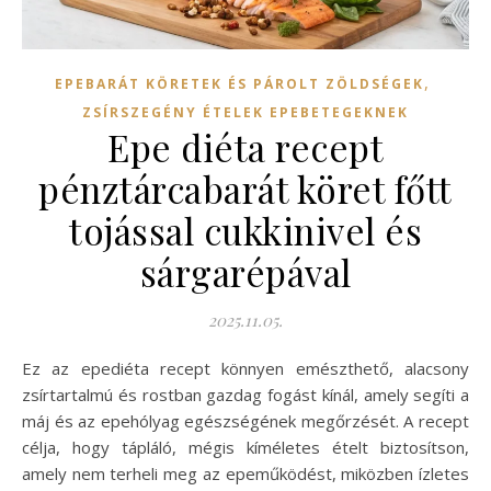
,
EPEBARÁT KÖRETEK ÉS PÁROLT ZÖLDSÉGEK
ZSÍRSZEGÉNY ÉTELEK EPEBETEGEKNEK
Epe diéta recept
pénztárcabarát köret főtt
tojással cukkinivel és
sárgarépával
2025.11.05.
Ez az epediéta recept könnyen emészthető, alacsony
zsírtartalmú és rostban gazdag fogást kínál, amely segíti a
máj és az epehólyag egészségének megőrzését. A recept
célja, hogy tápláló, mégis kíméletes ételt biztosítson,
amely nem terheli meg az epeműködést, miközben ízletes