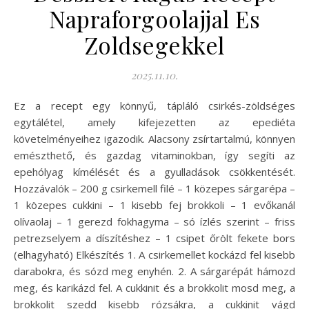
Napraforgoolajjal Es
Zoldsegekkel
2025.11.10.
Ez a recept egy könnyű, tápláló csirkés-zöldséges
egytálétel, amely kifejezetten az epediéta
követelményeihez igazodik. Alacsony zsírtartalmú, könnyen
emészthető, és gazdag vitaminokban, így segíti az
epehólyag kímélését és a gyulladások csökkentését.
Hozzávalók – 200 g csirkemell filé – 1 közepes sárgarépa –
1 közepes cukkini – 1 kisebb fej brokkoli – 1 evőkanál
olívaolaj – 1 gerezd fokhagyma – só ízlés szerint – friss
petrezselyem a díszítéshez – 1 csipet őrölt fekete bors
(elhagyható) Elkészítés 1. A csirkemellet kockázd fel kisebb
darabokra, és sózd meg enyhén. 2. A sárgarépát hámozd
meg, és karikázd fel. A cukkinit és a brokkolit mosd meg, a
brokkolit szedd kisebb rózsákra, a cukkinit vágd