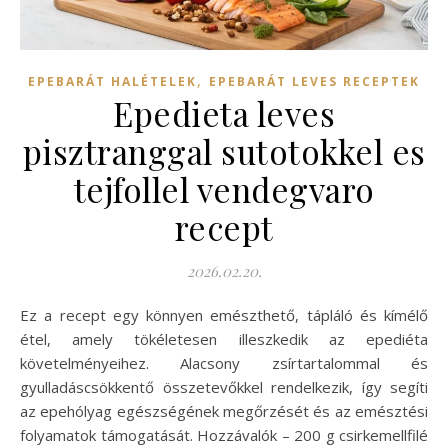
,
EPEBARÁT HALÉTELEK
EPEBARÁT LEVES RECEPTEK
Epedieta leves
pisztranggal sutotokkel es
tejfollel vendegvaro
recept
2026.02.20.
Ez a recept egy könnyen emészthető, tápláló és kímélő
étel, amely tökéletesen illeszkedik az epediéta
követelményeihez. Alacsony zsírtartalommal és
gyulladáscsökkentő összetevőkkel rendelkezik, így segíti
az epehólyag egészségének megőrzését és az emésztési
folyamatok támogatását. Hozzávalók – 200 g csirkemellfilé