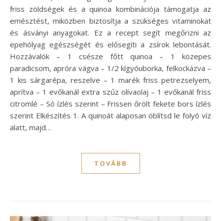
friss zöldségek és a quinoa kombinációja támogatja az
emésztést, miközben biztosítja a szükséges vitaminokat
és ásványi anyagokat. Ez a recept segít megőrizni az
epehólyag egészségét és elősegíti a zsírok lebontását.
Hozzávalók – 1 csésze főtt quinoa – 1 közepes
paradicsom, apróra vágva – 1/2 kígyóuborka, felkockázva –
1 kis sárgarépa, reszelve – 1 marék friss petrezselyem,
aprítva – 1 evőkanál extra szűz olívaolaj – 1 evőkanál friss
citromlé – Só ízlés szerint – Frissen őrölt fekete bors ízlés
szerint Elkészítés 1. A quinoát alaposan öblítsd le folyó víz
alatt, majd…
TOVÁBB