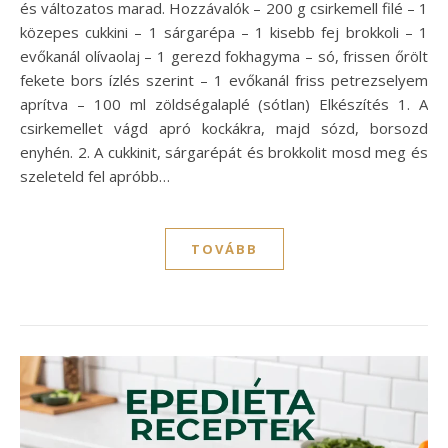
és változatos marad. Hozzávalók – 200 g csirkemell filé – 1
közepes cukkini – 1 sárgarépa – 1 kisebb fej brokkoli – 1
evőkanál olívaolaj – 1 gerezd fokhagyma – só, frissen őrölt
fekete bors ízlés szerint – 1 evőkanál friss petrezselyem
aprítva – 100 ml zöldségalaplé (sótlan) Elkészítés 1. A
csirkemellet vágd apró kockákra, majd sózd, borsozd
enyhén. 2. A cukkinit, sárgarépát és brokkolit mosd meg és
szeleteld fel apróbb…
TOVÁBB