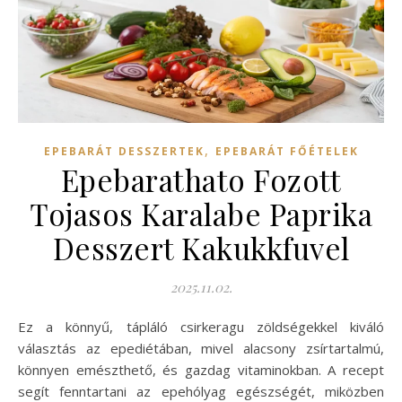
,
EPEBARÁT DESSZERTEK
EPEBARÁT FŐÉTELEK
Epebarathato Fozott
Tojasos Karalabe Paprika
Desszert Kakukkfuvel
2025.11.02.
Ez a könnyű, tápláló csirkeragu zöldségekkel kiváló
választás az epediétában, mivel alacsony zsírtartalmú,
könnyen emészthető, és gazdag vitaminokban. A recept
segít fenntartani az epehólyag egészségét, miközben