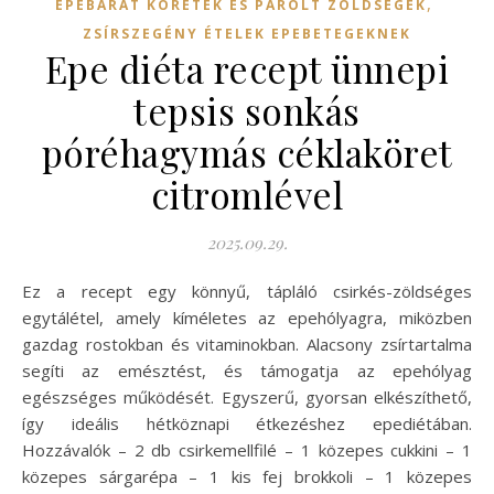
,
EPEBARÁT KÖRETEK ÉS PÁROLT ZÖLDSÉGEK
ZSÍRSZEGÉNY ÉTELEK EPEBETEGEKNEK
Epe diéta recept ünnepi
tepsis sonkás
póréhagymás céklaköret
citromlével
2025.09.29.
Ez a recept egy könnyű, tápláló csirkés-zöldséges
egytálétel, amely kíméletes az epehólyagra, miközben
gazdag rostokban és vitaminokban. Alacsony zsírtartalma
segíti az emésztést, és támogatja az epehólyag
egészséges működését. Egyszerű, gyorsan elkészíthető,
így ideális hétköznapi étkezéshez epediétában.
Hozzávalók – 2 db csirkemellfilé – 1 közepes cukkini – 1
közepes sárgarépa – 1 kis fej brokkoli – 1 közepes