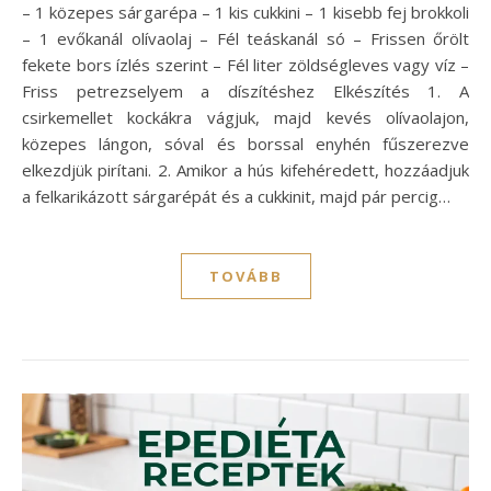
– 1 közepes sárgarépa – 1 kis cukkini – 1 kisebb fej brokkoli
– 1 evőkanál olívaolaj – Fél teáskanál só – Frissen őrölt
fekete bors ízlés szerint – Fél liter zöldségleves vagy víz –
Friss petrezselyem a díszítéshez Elkészítés 1. A
csirkemellet kockákra vágjuk, majd kevés olívaolajon,
közepes lángon, sóval és borssal enyhén fűszerezve
elkezdjük pirítani. 2. Amikor a hús kifehéredett, hozzáadjuk
a felkarikázott sárgarépát és a cukkinit, majd pár percig…
TOVÁBB