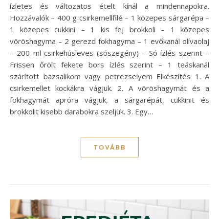
ízletes és változatos ételt kínál a mindennapokra.
Hozzávalók – 400 g csirkemellfilé – 1 közepes sárgarépa –
1 közepes cukkini – 1 kis fej brokkoli – 1 közepes
vöröshagyma – 2 gerezd fokhagyma – 1 evőkanál olívaolaj
– 200 ml csirkehúsleves (sószegény) – Só ízlés szerint –
Frissen őrölt fekete bors ízlés szerint – 1 teáskanál
szárított bazsalikom vagy petrezselyem Elkészítés 1. A
csirkemellet kockákra vágjuk. 2. A vöröshagymát és a
fokhagymát apróra vágjuk, a sárgarépát, cukkinit és
brokkolit kisebb darabokra szeljük. 3. Egy…
TOVÁBB