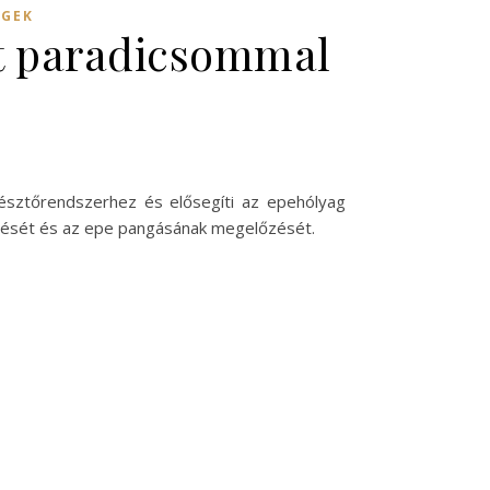
ÉGEK
et paradicsommal
mésztőrendszerhez és elősegíti az epehólyag
ntését és az epe pangásának megelőzését.