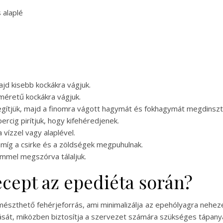
 alaplé
jd kisebb kockákra vágjuk.
 méretű kockákra vágjuk.
legítjük, majd a finomra vágott hagymát és fokhagymát megdinszte
ercig pirítjuk, hogy kifehéredjenek.
 vízzel vagy alaplével.
 amíg a csirke és a zöldségek megpuhulnak.
yemmel megszórva tálaljuk.
recept az epediéta során?
mészthető fehérjeforrás, ami minimalizálja az epehólyagra nehez
lását, miközben biztosítja a szervezet számára szükséges tápany