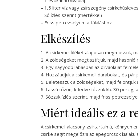
– 1 evőkanál olívaolaj
– 1,5 liter víz vagy zsírszegény csirkehúsleves
– Só ízlés szerint (mértékkel)
– Friss petrezselyem a tálaláshoz
Elkészítés
1. A csirkemellfiléket alaposan megmossuk, ma
2. A zöldségeket megtisztítjuk, majd hasonló
3. Egy nagyobb lábasban az olívaolajat felme
4. Hozzáadjuk a csirkemell darabokat, és pár p
5. Beletesszük a zöldségeket, majd felöntjük a
6. Lassú tűzön, lefedve főzzük kb. 30 percig,
7. Sózzuk ízlés szerint, majd friss petrezsel
Miért ideális ez a 
A csirkemell alacsony zsírtartalmú, könnyen e
csirke segít megelőzni az epegörcsök kialaku