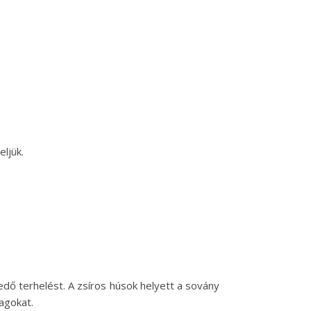
ljük.
edő terhelést. A zsíros húsok helyett a sovány
agokat.