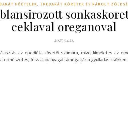
,
BARÁT FŐÉTELEK
EPEBARÁT KÖRETEK ÉS PÁROLT ZÖLDS
 blansirozott sonkaskor
ceklaval oreganoval
2025.04.21.
s választás az epediéta követői számára, mivel kíméletes az e
és természetes, friss alapanyagai támogatják a gyulladás csökke