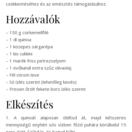
csökkentéséhez és az emésztés támogatásához.
Hozzávalók
– 150 g csirkemellfilé
– 1 dl quinoa
– 1 közepes sárgarépa
– 1 kis cukkini
– 1 marék friss petrezselyem
– 1 evőkanál extra szűz olivaolaj
– Fél citrom leve
– Só ízlés szerint (lehetőleg kevés)
– Frissen őrölt fekete bors ízlés szerint
Elkészítés
1. A quinoát alaposan öblítsd át, majd kétszeres
mennyiségű enyhén sós vízben főzd puhára körülbelül 15
perc alatt. Szűrd le, és hagyd hűlni.