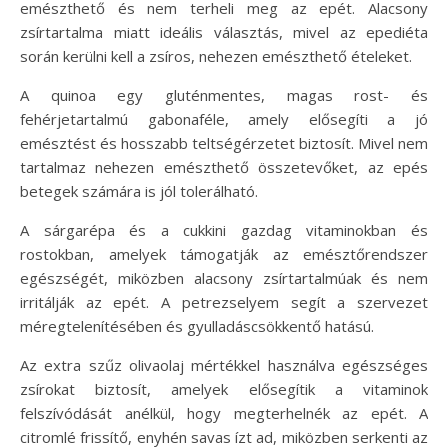
emészthető és nem terheli meg az epét. Alacsony
zsírtartalma miatt ideális választás, mivel az epediéta
során kerülni kell a zsíros, nehezen emészthető ételeket.
A quinoa egy gluténmentes, magas rost- és
fehérjetartalmú gabonaféle, amely elősegíti a jó
emésztést és hosszabb teltségérzetet biztosít. Mivel nem
tartalmaz nehezen emészthető összetevőket, az epés
betegek számára is jól tolerálható.
A sárgarépa és a cukkini gazdag vitaminokban és
rostokban, amelyek támogatják az emésztőrendszer
egészségét, miközben alacsony zsírtartalmúak és nem
irritálják az epét. A petrezselyem segít a szervezet
méregtelenítésében és gyulladáscsökkentő hatású.
Az extra szűz olivaolaj mértékkel használva egészséges
zsírokat biztosít, amelyek elősegítik a vitaminok
felszívódását anélkül, hogy megterhelnék az epét. A
citromlé frissítő, enyhén savas ízt ad, miközben serkenti az