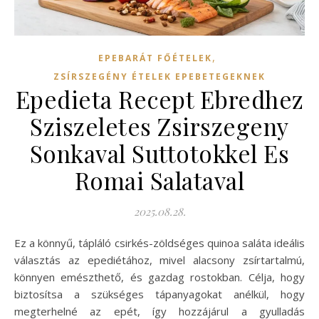
,
EPEBARÁT FŐÉTELEK
ZSÍRSZEGÉNY ÉTELEK EPEBETEGEKNEK
Epedieta Recept Ebredhez
Sziszeletes Zsirszegeny
Sonkaval Suttotokkel Es
Romai Salataval
2025.08.28.
Ez a könnyű, tápláló csirkés-zöldséges quinoa saláta ideális
választás az epediétához, mivel alacsony zsírtartalmú,
könnyen emészthető, és gazdag rostokban. Célja, hogy
biztosítsa a szükséges tápanyagokat anélkül, hogy
megterhelné az epét, így hozzájárul a gyulladás