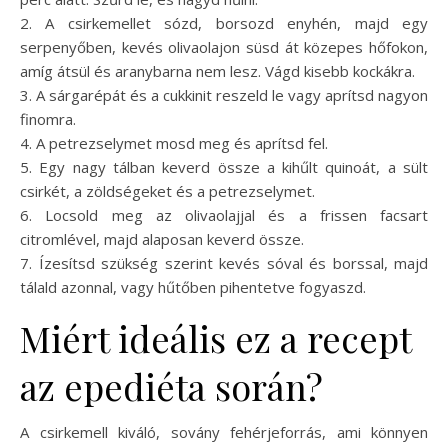
2. A csirkemellet sózd, borsozd enyhén, majd egy
serpenyőben, kevés olivaolajon süsd át közepes hőfokon,
amíg átsül és aranybarna nem lesz. Vágd kisebb kockákra.
3. A sárgarépát és a cukkinit reszeld le vagy aprítsd nagyon
finomra.
4. A petrezselymet mosd meg és aprítsd fel.
5. Egy nagy tálban keverd össze a kihűlt quinoát, a sült
csirkét, a zöldségeket és a petrezselymet.
6. Locsold meg az olivaolajjal és a frissen facsart
citromlével, majd alaposan keverd össze.
7. Ízesítsd szükség szerint kevés sóval és borssal, majd
tálald azonnal, vagy hűtőben pihentetve fogyaszd.
Miért ideális ez a recept
az epediéta során?
A csirkemell kiváló, sovány fehérjeforrás, ami könnyen