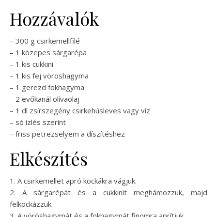
Hozzávalók
– 300 g csirkemellfilé
– 1 közepes sárgarépa
– 1 kis cukkini
– 1 kis fej vöröshagyma
– 1 gerezd fokhagyma
– 2 evőkanál olívaolaj
– 1 dl zsírszegény csirkehúsleves vagy víz
– só ízlés szerint
– friss petrezselyem a díszítéshez
Elkészítés
1. A csirkemellet apró kockákra vágjuk.
2. A sárgarépát és a cukkinit meghámozzuk, majd
felkockázzuk.
3. A vöröshagymát és a fokhagymát finomra aprítjuk.