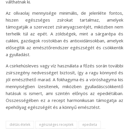
válthatnak ki.
Az olívaolaj mennyisége minimális, de jelenléte fontos,
hiszen egészséges zsírokat tartalmaz, amelyek
támogatják a szervezet zsíranyagcseréjét, miközben nem
terhelik túl az epét. A zöldségek, mint a sárgarépa és
cukkini, gazdagok rostokban és antioxidánsokban, amelyek
elősegítik az emésztőrendszer egészségét és csökkentik
a gyulladást.
A csirkehúsleves vagy víz használata a főzés során további
zsírszegény nedvességet biztosít, így a ragu könnyed és
jól emészthető marad. A fokhagyma és a vöröshagyma kis
mennyiségben ízesítenek, miközben gyulladáscsökkentő
hatásuk is ismert, ami szintén előnyös az epediétában.
Összességében ez a recept harmonikusan támogatja az
epehólyag egészségét és a könnyű emésztést.
diétás ételek
egészséges receptek
epedieta