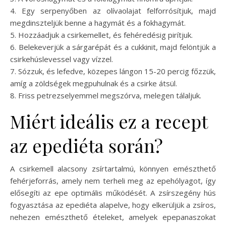
4. Egy serpenyőben az olívaolajat felforrósítjuk, majd
megdinszteljük benne a hagymát és a fokhagymát.
5. Hozzáadjuk a csirkemellet, és fehéredésig pirítjuk.
6. Belekeverjük a sárgarépát és a cukkinit, majd felöntjük a
csirkehúslevessel vagy vízzel.
7. Sózzuk, és lefedve, közepes lángon 15-20 percig főzzük,
amíg a zöldségek megpuhulnak és a csirke átsül.
8. Friss petrezselyemmel megszórva, melegen tálaljuk.
Miért ideális ez a recept
az epediéta során?
A csirkemell alacsony zsírtartalmú, könnyen emészthető
fehérjeforrás, amely nem terheli meg az epehólyagot, így
elősegíti az epe optimális működését. A zsírszegény hús
fogyasztása az epediéta alapelve, hogy elkerüljük a zsíros,
nehezen emészthető ételeket, amelyek epepanaszokat