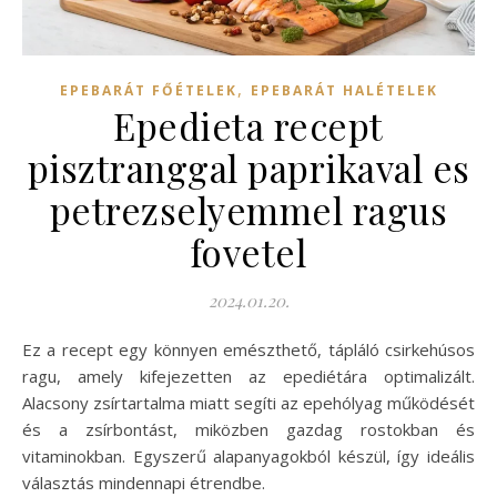
,
EPEBARÁT FŐÉTELEK
EPEBARÁT HALÉTELEK
Epedieta recept
pisztranggal paprikaval es
petrezselyemmel ragus
fovetel
2024.01.20.
Ez a recept egy könnyen emészthető, tápláló csirkehúsos
ragu, amely kifejezetten az epediétára optimalizált.
Alacsony zsírtartalma miatt segíti az epehólyag működését
és a zsírbontást, miközben gazdag rostokban és
vitaminokban. Egyszerű alapanyagokból készül, így ideális
választás mindennapi étrendbe.