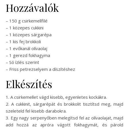
Hozzávalók
– 150 g csirkemellfilé
– 1 közepes cukkini
– 1 közepes sárgarépa
– 1 kis fej brokkoli
– 1 evőkanál olívaolaj
– 1 gerezd fokhagyma
– Só ízlés szerint
– Friss petrezselyem a díszítéshez
Elkészítés
1. A csirkemellet vágd kisebb, egyenletes kockákra.
2. A cukkinit, sárgarépát és brokkolit tisztítsd meg, majd
szeleteld fel kisebb darabokra.
3. Egy nagy serpenyőben melegítsd fel az olívaolajat, majd
add hozzá az apróra vágott fokhagymát, és párold