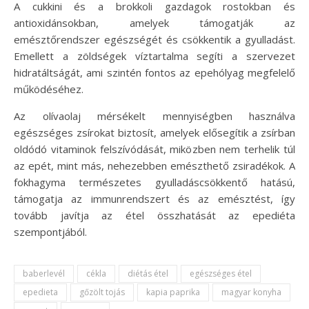
A cukkini és a brokkoli gazdagok rostokban és
antioxidánsokban, amelyek támogatják az
emésztőrendszer egészségét és csökkentik a gyulladást.
Emellett a zöldségek víztartalma segíti a szervezet
hidratáltságát, ami szintén fontos az epehólyag megfelelő
működéséhez.
Az olívaolaj mérsékelt mennyiségben használva
egészséges zsírokat biztosít, amelyek elősegítik a zsírban
oldódó vitaminok felszívódását, miközben nem terhelik túl
az epét, mint más, nehezebben emészthető zsiradékok. A
fokhagyma természetes gyulladáscsökkentő hatású,
támogatja az immunrendszert és az emésztést, így
tovább javítja az étel összhatását az epediéta
szempontjából.
baberlevél
cékla
diétás étel
egészséges étel
epedieta
gőzölt tojás
kapia paprika
magyar konyha