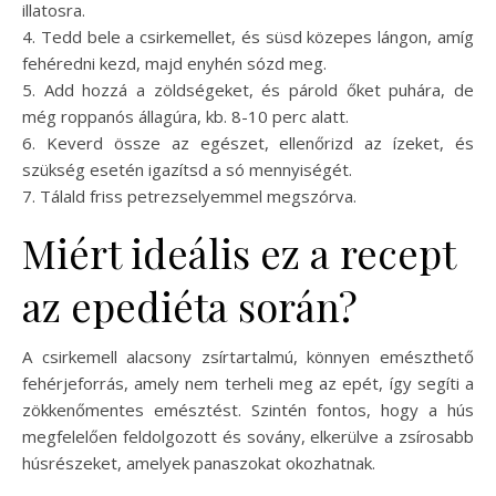
illatosra.
4. Tedd bele a csirkemellet, és süsd közepes lángon, amíg
fehéredni kezd, majd enyhén sózd meg.
5. Add hozzá a zöldségeket, és párold őket puhára, de
még roppanós állagúra, kb. 8-10 perc alatt.
6. Keverd össze az egészet, ellenőrizd az ízeket, és
szükség esetén igazítsd a só mennyiségét.
7. Tálald friss petrezselyemmel megszórva.
Miért ideális ez a recept
az epediéta során?
A csirkemell alacsony zsírtartalmú, könnyen emészthető
fehérjeforrás, amely nem terheli meg az epét, így segíti a
zökkenőmentes emésztést. Szintén fontos, hogy a hús
megfelelően feldolgozott és sovány, elkerülve a zsírosabb
húsrészeket, amelyek panaszokat okozhatnak.