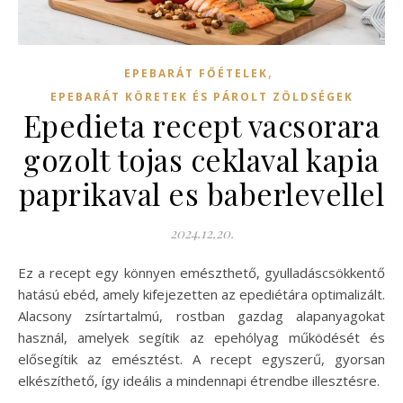
,
EPEBARÁT FŐÉTELEK
EPEBARÁT KÖRETEK ÉS PÁROLT ZÖLDSÉGEK
Epedieta recept vacsorara
gozolt tojas ceklaval kapia
paprikaval es baberlevellel
2024.12.20.
Ez a recept egy könnyen emészthető, gyulladáscsökkentő
hatású ebéd, amely kifejezetten az epediétára optimalizált.
Alacsony zsírtartalmú, rostban gazdag alapanyagokat
használ, amelyek segítik az epehólyag működését és
elősegítik az emésztést. A recept egyszerű, gyorsan
elkészíthető, így ideális a mindennapi étrendbe illesztésre.