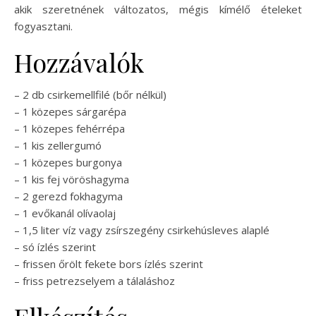
akik szeretnének változatos, mégis kímélő ételeket
fogyasztani.
Hozzávalók
– 2 db csirkemellfilé (bőr nélkül)
– 1 közepes sárgarépa
– 1 közepes fehérrépa
– 1 kis zellergumó
– 1 közepes burgonya
– 1 kis fej vöröshagyma
– 2 gerezd fokhagyma
– 1 evőkanál olívaolaj
– 1,5 liter víz vagy zsírszegény csirkehúsleves alaplé
– só ízlés szerint
– frissen őrölt fekete bors ízlés szerint
– friss petrezselyem a tálaláshoz