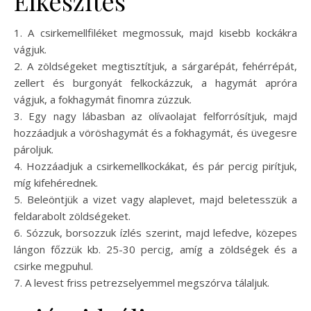
Elkészítés
1. A csirkemellfiléket megmossuk, majd kisebb kockákra
vágjuk.
2. A zöldségeket megtisztítjuk, a sárgarépát, fehérrépát,
zellert és burgonyát felkockázzuk, a hagymát apróra
vágjuk, a fokhagymát finomra zúzzuk.
3. Egy nagy lábasban az olívaolajat felforrósítjuk, majd
hozzáadjuk a vöröshagymát és a fokhagymát, és üvegesre
pároljuk.
4. Hozzáadjuk a csirkemellkockákat, és pár percig pirítjuk,
míg kifehérednek.
5. Beleöntjük a vizet vagy alaplevet, majd beletesszük a
feldarabolt zöldségeket.
6. Sózzuk, borsozzuk ízlés szerint, majd lefedve, közepes
lángon főzzük kb. 25-30 percig, amíg a zöldségek és a
csirke megpuhul.
7. A levest friss petrezselyemmel megszórva tálaljuk.