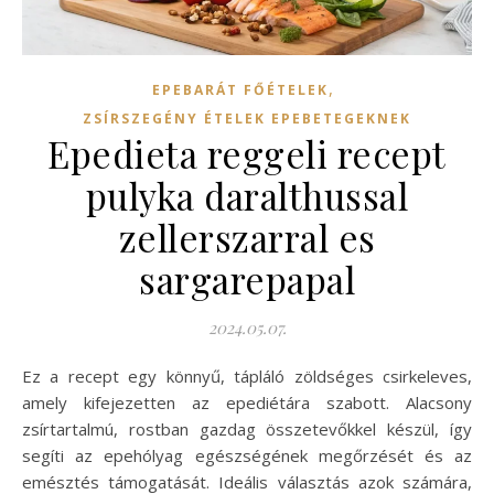
,
EPEBARÁT FŐÉTELEK
ZSÍRSZEGÉNY ÉTELEK EPEBETEGEKNEK
Epedieta reggeli recept
pulyka daralthussal
zellerszarral es
sargarepapal
2024.05.07.
Ez a recept egy könnyű, tápláló zöldséges csirkeleves,
amely kifejezetten az epediétára szabott. Alacsony
zsírtartalmú, rostban gazdag összetevőkkel készül, így
segíti az epehólyag egészségének megőrzését és az
emésztés támogatását. Ideális választás azok számára,