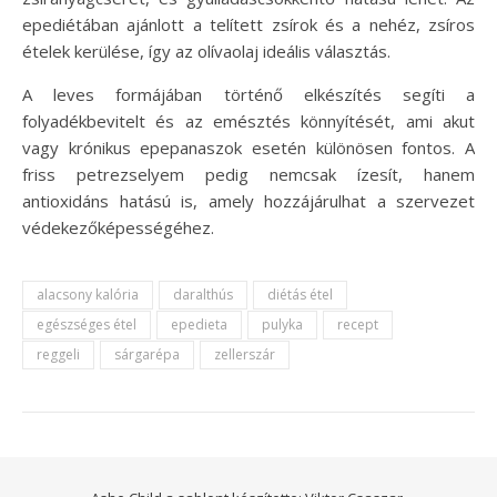
epediétában ajánlott a telített zsírok és a nehéz, zsíros
ételek kerülése, így az olívaolaj ideális választás.
A leves formájában történő elkészítés segíti a
folyadékbevitelt és az emésztés könnyítését, ami akut
vagy krónikus epepanaszok esetén különösen fontos. A
friss petrezselyem pedig nemcsak ízesít, hanem
antioxidáns hatású is, amely hozzájárulhat a szervezet
védekezőképességéhez.
alacsony kalória
daralthús
diétás étel
egészséges étel
epedieta
pulyka
recept
reggeli
sárgarépa
zellerszár