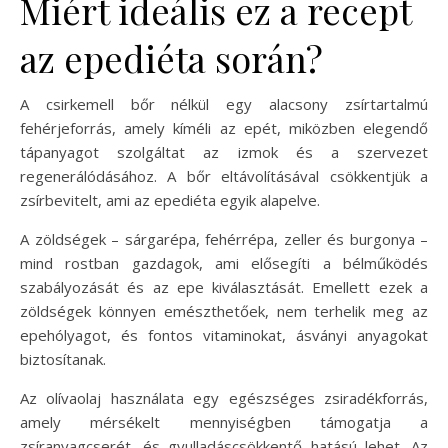
Miért ideális ez a recept
az epediéta során?
A csirkemell bőr nélkül egy alacsony zsírtartalmú
fehérjeforrás, amely kíméli az epét, miközben elegendő
tápanyagot szolgáltat az izmok és a szervezet
regenerálódásához. A bőr eltávolításával csökkentjük a
zsírbevitelt, ami az epediéta egyik alapelve.
A zöldségek – sárgarépa, fehérrépa, zeller és burgonya –
mind rostban gazdagok, ami elősegíti a bélműködés
szabályozását és az epe kiválasztását. Emellett ezek a
zöldségek könnyen emészthetőek, nem terhelik meg az
epehólyagot, és fontos vitaminokat, ásványi anyagokat
biztosítanak.
Az olívaolaj használata egy egészséges zsiradékforrás,
amely mérsékelt mennyiségben támogatja a
zsíranyagcserét, és gyulladáscsökkentő hatású lehet. Az