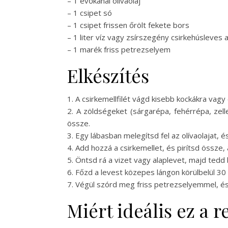
– 1 evőkanál olívaolaj
– 1 csipet só
– 1 csipet frissen őrölt fekete bors
– 1 liter víz vagy zsírszegény csirkehúsleves a
– 1 marék friss petrezselyem
Elkészítés
1. A csirkemellfilét vágd kisebb kockákra vagy 
2. A zöldségeket (sárgarépa, fehérrépa, ze
össze.
3. Egy lábasban melegítsd fel az olívaolajat
4. Add hozzá a csirkemellet, és pirítsd össze,
5. Öntsd rá a vizet vagy alaplevet, majd tedd 
6. Főzd a levest közepes lángon körülbelül 30
7. Végül szórd meg friss petrezselyemmel, és
Miért ideális ez a 