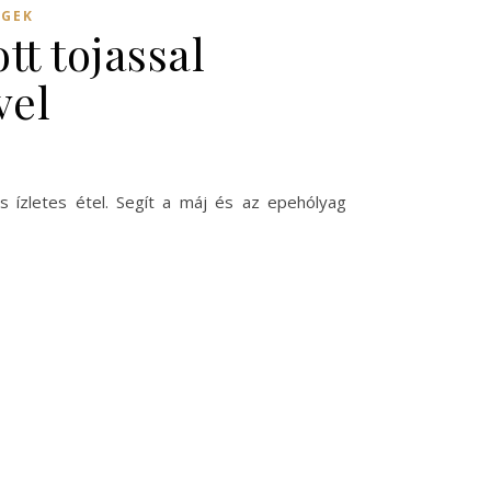
ÉGEK
tt tojassal
vel
és ízletes étel. Segít a máj és az epehólyag