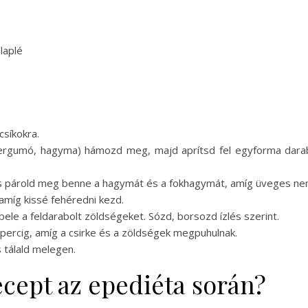
laplé
csíkokra.
llergumó, hagyma) hámozd meg, majd aprítsd fel egyforma dar
, és párold meg benne a hagymát és a fokhagymát, amíg üveges ne
 amíg kissé fehéredni kezd.
bele a feldarabolt zöldségeket. Sózd, borsozd ízlés szerint.
 percig, amíg a csirke és a zöldségek megpuhulnak.
 tálald melegen.
recept az epediéta során?