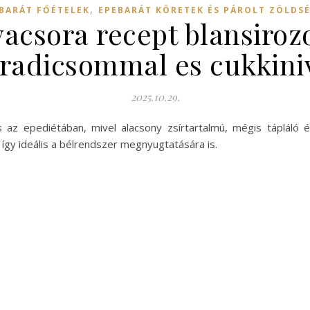
,
BARÁT FŐÉTELEK
EPEBARÁT KÖRETEK ÉS PÁROLT ZÖLDS
acsora recept blansirozo
radicsommal es cukkini
2025.10.29.
 az epediétában, mivel alacsony zsírtartalmú, mégis tápláló 
gy ideális a bélrendszer megnyugtatására is.