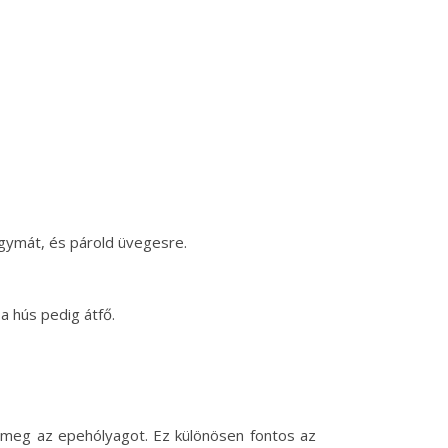
agymát, és párold üvegesre.
a hús pedig átfő.
i meg az epehólyagot. Ez különösen fontos az