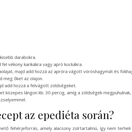
 kisebb darabokra.
fel vékony karikákra vagy apró kockákra.
vaolajat, majd add hozzá az apróra vágott vöröshagymát és fokh
sd meg őket az olajon.
jd add hozzá a felvágott zöldségeket.
zet közepes lángon kb. 30 percig, amíg a zöldségek megpuhulnak, 
rezselyemmel.
recept az epediéta során?
ető fehérjeforrás, amely alacsony zsírtartalmú, így nem terhel