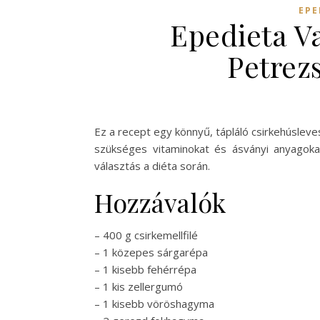
EPE
Epedieta Va
Petrez
Ez a recept egy könnyű, tápláló csirkehúsleve
szükséges vitaminokat és ásványi anyagokat
választás a diéta során.
Hozzávalók
– 400 g csirkemellfilé
– 1 közepes sárgarépa
– 1 kisebb fehérrépa
– 1 kis zellergumó
– 1 kisebb vöröshagyma