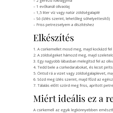
– 2 gerezd fokhagyma
– 1 evőkanál olívaolaj
– 1,5 liter víz vagy natúr zöldségalaplé
– Só (ízlés szerint, lehetőleg sóhelyettesítő)
– Friss petrezselyem a díszítéshez
Elkészítés
1. A csirkemellet mosd meg, majd kockázd fel
2. A zöldségeket hámozd meg, majd szeleteld 
3. Egy nagyobb lábasban melegítsd fel az olí
4. Tedd bele a csirkedarabokat, és kicsit pirít
5. Öntsd rá a vizet vagy zöldségalaplevet, ma
6. Sózd meg ízlés szerint, majd főzd az egés
7. Tálalás előtt szórd meg friss, aprított pet
Miért ideális ez a 
A csirkemell az egyik legkönnyebben emészth