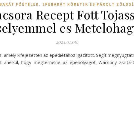
,
BARÁT FŐÉTELEK
EPEBARÁT KÖRETEK ÉS PÁROLT ZÖLDS
csora Recept Fott Tojass
selyemmel es Meteloha
2024.01.06.
s, amely kifejezetten az epediétához igazított. Segít megnyugta
 anélkül, hogy megterhelné az epehólyagot. Alacsony zsírtar