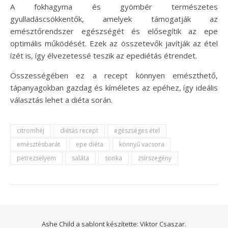
A fokhagyma és gyömbér természetes
gyulladáscsökkentők, amelyek támogatják az
emésztőrendszer egészségét és elősegítik az epe
optimális működését. Ezek az összetevők javítják az étel
ízét is, így élvezetessé teszik az epediétás étrendet.
Összességében ez a recept könnyen emészthető,
tápanyagokban gazdag és kíméletes az epéhez, így ideális
választás lehet a diéta során.
citromhéj
diétás recept
egészséges étel
emésztésbarát
epe diéta
könnyű vacsora
petrezselyem
saláta
sonka
zsírszegény
Ashe Child a sablont készítette:
Viktor Csaszar.