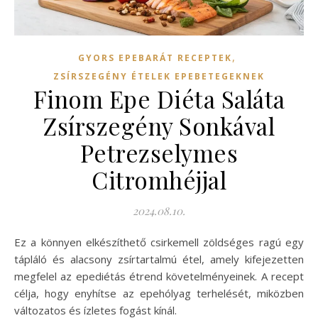
,
GYORS EPEBARÁT RECEPTEK
ZSÍRSZEGÉNY ÉTELEK EPEBETEGEKNEK
Finom Epe Diéta Saláta
Zsírszegény Sonkával
Petrezselymes
Citromhéjjal
2024.08.10.
Ez a könnyen elkészíthető csirkemell zöldséges ragú egy
tápláló és alacsony zsírtartalmú étel, amely kifejezetten
megfelel az epediétás étrend követelményeinek. A recept
célja, hogy enyhítse az epehólyag terhelését, miközben
változatos és ízletes fogást kínál.