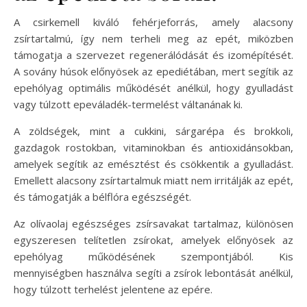
A csirkemell kiváló fehérjeforrás, amely alacsony
zsírtartalmú, így nem terheli meg az epét, miközben
támogatja a szervezet regenerálódását és izomépítését.
A sovány húsok előnyösek az epediétában, mert segítik az
epehólyag optimális működését anélkül, hogy gyulladást
vagy túlzott epeváladék-termelést váltanának ki.
A zöldségek, mint a cukkini, sárgarépa és brokkoli,
gazdagok rostokban, vitaminokban és antioxidánsokban,
amelyek segítik az emésztést és csökkentik a gyulladást.
Emellett alacsony zsírtartalmuk miatt nem irritálják az epét,
és támogatják a bélflóra egészségét.
Az olívaolaj egészséges zsírsavakat tartalmaz, különösen
egyszeresen telítetlen zsírokat, amelyek előnyösek az
epehólyag működésének szempontjából. Kis
mennyiségben használva segíti a zsírok lebontását anélkül,
hogy túlzott terhelést jelentene az epére.