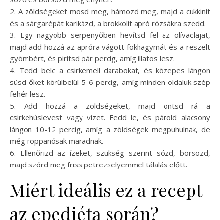
2. A zöldségeket mosd meg, hámozd meg, majd a cukkinit
és a sárgarépát karikázd, a brokkolit apró rózsákra szedd.
3. Egy nagyobb serpenyőben hevítsd fel az olívaolajat,
majd add hozzá az apróra vágott fokhagymát és a reszelt
gyömbért, és pirítsd pár percig, amíg illatos lesz.
4. Tedd bele a csirkemell darabokat, és közepes lángon
süsd őket körülbelül 5-6 percig, amíg minden oldaluk szép
fehér lesz.
5. Add hozzá a zöldségeket, majd öntsd rá a
csirkehúslevest vagy vizet. Fedd le, és párold alacsony
lángon 10-12 percig, amíg a zöldségek megpuhulnak, de
még roppanósak maradnak.
6. Ellenőrizd az ízeket, szükség szerint sózd, borsozd,
majd szórd meg friss petrezselyemmel tálalás előtt.
Miért ideális ez a recept
az epediéta során?