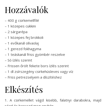
Hozzávalók
– 400 g csirkemellfilé
– 1 közepes cukkini
– 2 sárgarépa
– 1 közepes fej brokkoli
– 1 evőkanál olívaolaj
– 1 gerezd fokhagyma
– 1 teáskanál friss gyömbér reszelve
– Só ízlés szerint
– Frissen őrölt fekete bors ízlés szerint
– 1 dl zsírszegény csirkehúsleves vagy víz
– Friss petrezselyem a díszítéshez
Elkészítés
1. A csirkemellet vágd kisebb, falatnyi darabokra, majd
sózd és borsozd meg enyhén.