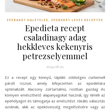
,
EPEBARÁT HALÉTELEK
EPEBARÁT LEVES RECEPTEK
Epedieta recept
csaladinagy adag
hekkleves kekenyris
petrezselyemmel
2024.08.10.
Ez a recept egy könnyű, tápláló zöldséges csirkemell
párolt rizzsel, amely kifejezetten az epediétára
optimalizált. Alacsony zsírtartalmú, rostban gazdag és
könnyen emészthető alapanyagokat használ, így kíméli az
epehólyagot és támogatja az emésztést. Ideális választás
azoknak, akik az epekövesség megelőzésére vagy az