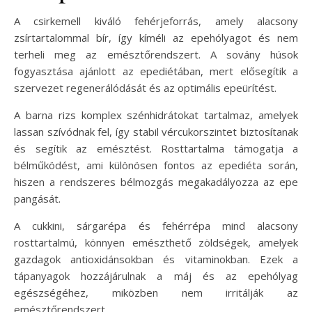
A csirkemell kiváló fehérjeforrás, amely alacsony
zsírtartalommal bír, így kíméli az epehólyagot és nem
terheli meg az emésztőrendszert. A sovány húsok
fogyasztása ajánlott az epediétában, mert elősegítik a
szervezet regenerálódását és az optimális epeürítést.
A barna rizs komplex szénhidrátokat tartalmaz, amelyek
lassan szívódnak fel, így stabil vércukorszintet biztosítanak
és segítik az emésztést. Rosttartalma támogatja a
bélműködést, ami különösen fontos az epediéta során,
hiszen a rendszeres bélmozgás megakadályozza az epe
pangását.
A cukkini, sárgarépa és fehérrépa mind alacsony
rosttartalmú, könnyen emészthető zöldségek, amelyek
gazdagok antioxidánsokban és vitaminokban. Ezek a
tápanyagok hozzájárulnak a máj és az epehólyag
egészségéhez, miközben nem irritálják az
emésztőrendszert.