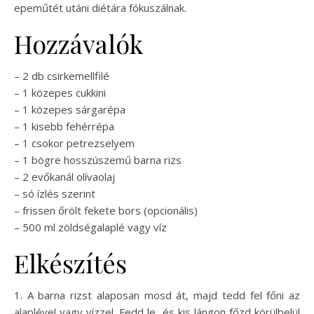
epeműtét utáni diétára fókuszálnak.
Hozzávalók
– 2 db csirkemellfilé
– 1 közepes cukkini
– 1 közepes sárgarépa
– 1 kisebb fehérrépa
– 1 csokor petrezselyem
– 1 bögre hosszúszemű barna rizs
– 2 evőkanál olívaolaj
– só ízlés szerint
– frissen őrölt fekete bors (opcionális)
– 500 ml zöldségalaplé vagy víz
Elkészítés
1. A barna rizst alaposan mosd át, majd tedd fel főni az
alaplével vagy vízzel. Fedd le, és kis lángon főzd körülbelül