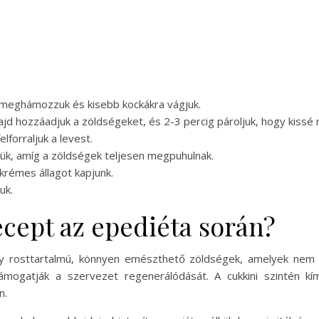
meghámozzuk és kisebb kockákra vágjuk.
majd hozzáadjuk a zöldségeket, és 2-3 percig pároljuk, hogy kissé
lforraljuk a levest.
ük, amíg a zöldségek teljesen megpuhulnak.
 krémes állagot kapjunk.
uk.
recept az epediéta során?
ny rosttartalmú, könnyen emészthető zöldségek, amelyek nem
támogatják a szervezet regenerálódását. A cukkini szintén 
n.