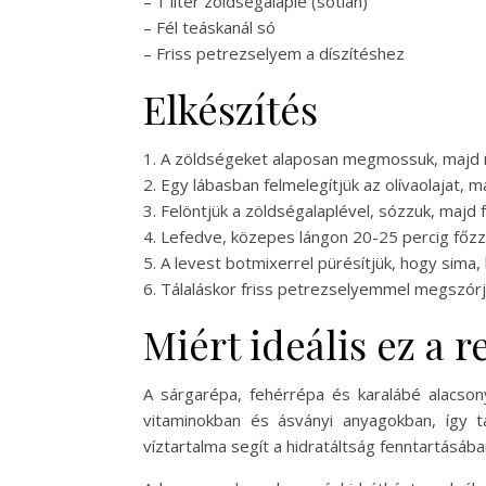
– 1 liter zöldségalaplé (sótlan)
– Fél teáskanál só
– Friss petrezselyem a díszítéshez
Elkészítés
1. A zöldségeket alaposan megmossuk, majd 
2. Egy lábasban felmelegítjük az olívaolajat, 
3. Felöntjük a zöldségalaplével, sózzuk, majd fe
4. Lefedve, közepes lángon 20-25 percig főzz
5. A levest botmixerrel pürésítjük, hogy sima,
6. Tálaláskor friss petrezselyemmel megszórj
Miért ideális ez a 
A sárgarépa, fehérrépa és karalábé alacso
vitaminokban és ásványi anyagokban, így 
víztartalma segít a hidratáltság fenntartásába