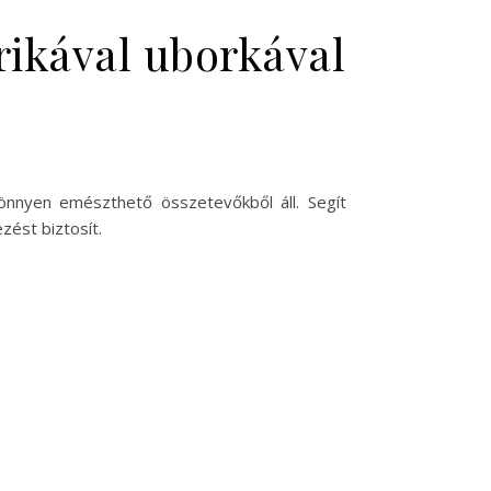
rikával uborkával
könnyen emészthető összetevőkből áll. Segít
zést biztosít.