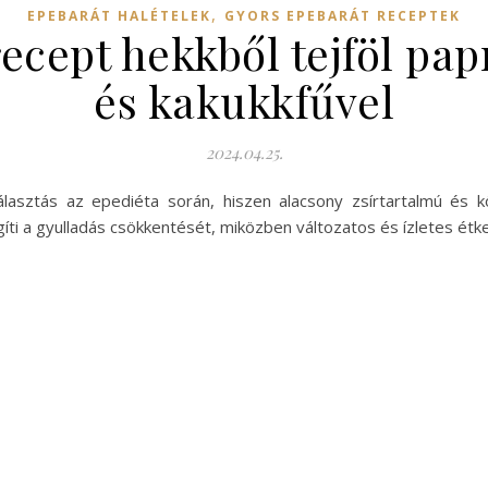
,
EPEBARÁT HALÉTELEK
GYORS EPEBARÁT RECEPTEK
recept hekkből tejföl pap
és kakukkfűvel
2024.04.25.
választás az epediéta során, hiszen alacsony zsírtartalmú és 
i a gyulladás csökkentését, miközben változatos és ízletes étke