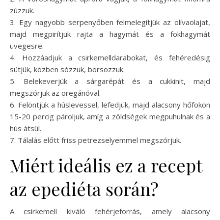
zúzzuk.
3. Egy nagyobb serpenyőben felmelegítjük az olívaolajat,
majd megpirítjuk rajta a hagymát és a fokhagymát
üvegesre.
4. Hozzáadjuk a csirkemelldarabokat, és fehéredésig
sütjük, közben sózzuk, borsozzuk.
5. Belekeverjük a sárgarépát és a cukkinit, majd
megszórjuk az oregánóval.
6. Felöntjük a húslevessel, lefedjük, majd alacsony hőfokon
15-20 percig pároljuk, amíg a zöldségek megpuhulnak és a
hús átsül.
7. Tálalás előtt friss petrezselyemmel megszórjuk.
Miért ideális ez a recept
az epediéta során?
A csirkemell kiváló fehérjeforrás, amely alacsony