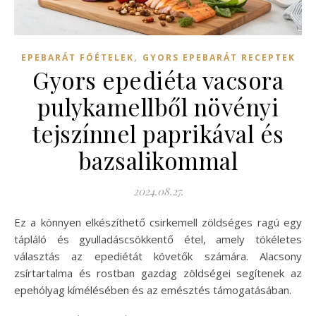
,
EPEBARÁT FŐÉTELEK
GYORS EPEBARÁT RECEPTEK
Gyors epediéta vacsora
pulykamellből növényi
tejszínnel paprikával és
bazsalikommal
2024.08.27.
Ez a könnyen elkészíthető csirkemell zöldséges ragú egy
tápláló és gyulladáscsökkentő étel, amely tökéletes
választás az epediétát követők számára. Alacsony
zsírtartalma és rostban gazdag zöldségei segítenek az
epehólyag kímélésében és az emésztés támogatásában.