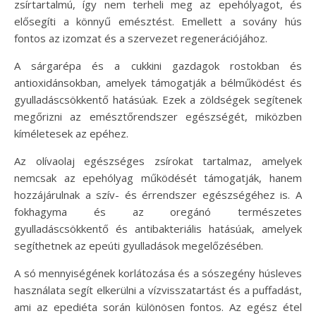
zsírtartalmú, így nem terheli meg az epehólyagot, és
elősegíti a könnyű emésztést. Emellett a sovány hús
fontos az izomzat és a szervezet regenerációjához.
A sárgarépa és a cukkini gazdagok rostokban és
antioxidánsokban, amelyek támogatják a bélműködést és
gyulladáscsökkentő hatásúak. Ezek a zöldségek segítenek
megőrizni az emésztőrendszer egészségét, miközben
kíméletesek az epéhez.
Az olívaolaj egészséges zsírokat tartalmaz, amelyek
nemcsak az epehólyag működését támogatják, hanem
hozzájárulnak a szív- és érrendszer egészségéhez is. A
fokhagyma és az oregánó természetes
gyulladáscsökkentő és antibakteriális hatásúak, amelyek
segíthetnek az epeúti gyulladások megelőzésében.
A só mennyiségének korlátozása és a sószegény húsleves
használata segít elkerülni a vízvisszatartást és a puffadást,
ami az epediéta során különösen fontos. Az egész étel