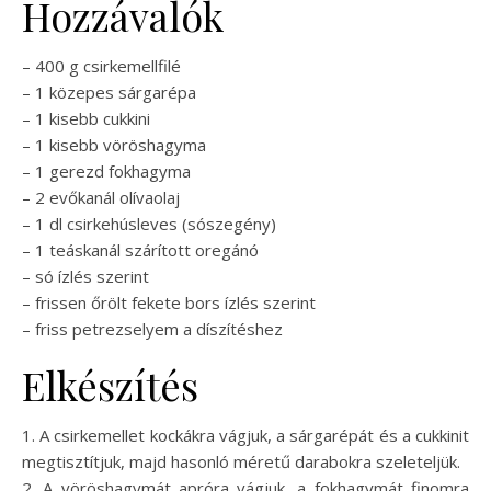
Hozzávalók
– 400 g csirkemellfilé
– 1 közepes sárgarépa
– 1 kisebb cukkini
– 1 kisebb vöröshagyma
– 1 gerezd fokhagyma
– 2 evőkanál olívaolaj
– 1 dl csirkehúsleves (sószegény)
– 1 teáskanál szárított oregánó
– só ízlés szerint
– frissen őrölt fekete bors ízlés szerint
– friss petrezselyem a díszítéshez
Elkészítés
1. A csirkemellet kockákra vágjuk, a sárgarépát és a cukkinit
megtisztítjuk, majd hasonló méretű darabokra szeleteljük.
2. A vöröshagymát apróra vágjuk, a fokhagymát finomra