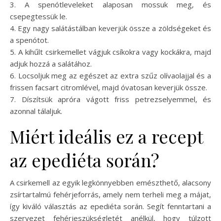
3. A spenótleveleket alaposan mossuk meg, és
csepegtessük le.
4. Egy nagy salátástálban keverjük össze a zöldségeket és
a spenótot.
5. A kihűlt csirkemellet vágjuk csíkokra vagy kockákra, majd
adjuk hozzá a salátához.
6. Locsoljuk meg az egészet az extra szűz olívaolajjal és a
frissen facsart citromlével, majd óvatosan keverjük össze.
7. Díszítsük apróra vágott friss petrezselyemmel, és
azonnal tálaljuk.
Miért ideális ez a recept
az epediéta során?
A csirkemell az egyik legkönnyebben emészthető, alacsony
zsírtartalmú fehérjeforrás, amely nem terheli meg a májat,
így kiváló választás az epediéta során. Segít fenntartani a
szervezet fehérjeszükségletét anélkül, hogy túlzott