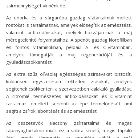
zsírmennyiséget vinnénk be.
Az uborka és a sárgarépa gazdag víztartalmuk mellett
rostokat is tartalmaznak, amelyek elősegítik az emésztést,
valamint antioxidánsokat, melyek hozzájárulnak a máj
méregtelenítő folyamataihoz. A spenót gazdag klorofillban
és fontos vitaminokban, például A- és C-vitaminban,
amelyek támogatják a máj regenerációját és a
gyulladáscsökkentést.
Az extra szűz olívaolaj egészséges zsírsavakat biztosít,
különösen egyszeresen telítetlen zsírokat, amelyek
segítenek csökkenteni a szervezetben kialakuló gyulladást.
A citromlé természetes antioxidánsokat és C-vitamint
tartalmaz, emellett serkenti az epe termelődését, ami
segíti a zsírok lebontását és az emésztést.
Az összetevők alacsony zsírtartalma és magas
tápanyagtartalma miatt ez a saláta kímélő, mégis tápláló
étel, amely támogatja az epediéta célját: a máj