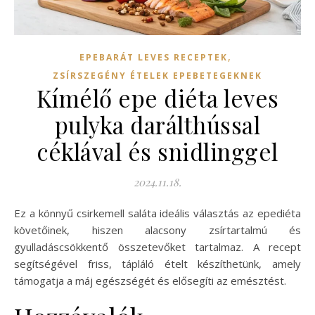
,
EPEBARÁT LEVES RECEPTEK
ZSÍRSZEGÉNY ÉTELEK EPEBETEGEKNEK
Kímélő epe diéta leves
pulyka darálthússal
céklával és snidlinggel
2024.11.18.
Ez a könnyű csirkemell saláta ideális választás az epediéta
követőinek, hiszen alacsony zsírtartalmú és
gyulladáscsökkentő összetevőket tartalmaz. A recept
segítségével friss, tápláló ételt készíthetünk, amely
támogatja a máj egészségét és elősegíti az emésztést.