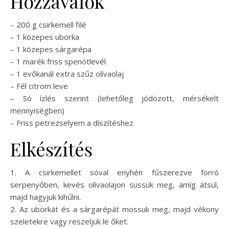
Hozzávalók
– 200 g csirkemell filé
– 1 közepes uborka
– 1 közepes sárgarépa
– 1 marék friss spenótlevél
– 1 evőkanál extra szűz olívaolaj
– Fél citrom leve
– Só ízlés szerint (lehetőleg jódozott, mérsékelt
mennyiségben)
– Friss petrezselyem a díszítéshez
Elkészítés
1. A csirkemellet sóval enyhén fűszerezve forró
serpenyőben, kevés olívaolajon süssük meg, amíg átsül,
majd hagyjuk kihűlni.
2. Az uborkát és a sárgarépát mossuk meg, majd vékony
szeletekre vagy reszeljük le őket.