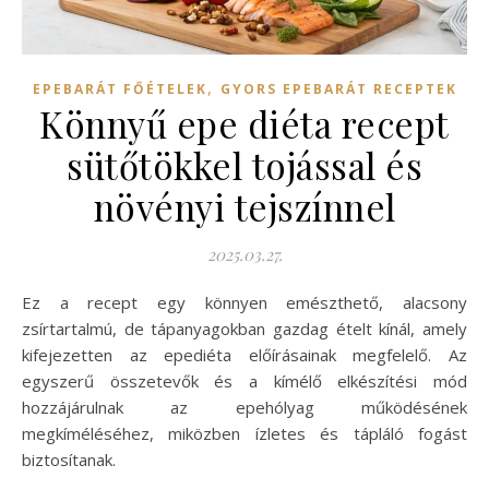
,
EPEBARÁT FŐÉTELEK
GYORS EPEBARÁT RECEPTEK
Könnyű epe diéta recept
sütőtökkel tojással és
növényi tejszínnel
2025.03.27.
Ez a recept egy könnyen emészthető, alacsony
zsírtartalmú, de tápanyagokban gazdag ételt kínál, amely
kifejezetten az epediéta előírásainak megfelelő. Az
egyszerű összetevők és a kímélő elkészítési mód
hozzájárulnak az epehólyag működésének
megkíméléséhez, miközben ízletes és tápláló fogást
biztosítanak.