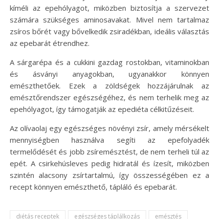
kíméli az epehólyagot, miközben biztosítja a szervezet
számára szükséges aminosavakat. Mivel nem tartalmaz
zsíros bőrét vagy bővelkedik zsiradékban, ideális választás
az epebarát étrendhez.
A sárgarépa és a cukkini gazdag rostokban, vitaminokban
és ásványi anyagokban, ugyanakkor könnyen
emészthetőek. Ezek a zöldségek hozzájárulnak az
emésztőrendszer egészségéhez, és nem terhelik meg az
epehólyagot, így támogatják az epediéta célkitűzéseit.
Az olívaolaj egy egészséges növényi zsír, amely mérsékelt
mennyiségben használva segíti az epefolyadék
termelődését és jobb zsíremésztést, de nem terheli túl az
epét. A csirkehúsleves pedig hidratál és ízesít, miközben
szintén alacsony zsírtartalmú, így összességében ez a
recept könnyen emészthető, tápláló és epebarát.
diétás receptek
egészséges táplálkozás
emésztés