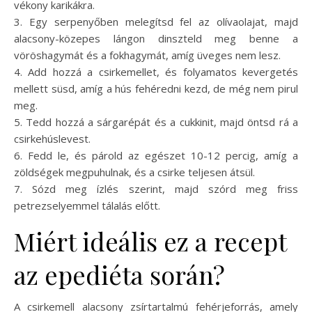
vékony karikákra.
3. Egy serpenyőben melegítsd fel az olívaolajat, majd
alacsony-közepes lángon dinszteld meg benne a
vöröshagymát és a fokhagymát, amíg üveges nem lesz.
4. Add hozzá a csirkemellet, és folyamatos kevergetés
mellett süsd, amíg a hús fehéredni kezd, de még nem pirul
meg.
5. Tedd hozzá a sárgarépát és a cukkinit, majd öntsd rá a
csirkehúslevest.
6. Fedd le, és párold az egészet 10-12 percig, amíg a
zöldségek megpuhulnak, és a csirke teljesen átsül.
7. Sózd meg ízlés szerint, majd szórd meg friss
petrezselyemmel tálalás előtt.
Miért ideális ez a recept
az epediéta során?
A csirkemell alacsony zsírtartalmú fehérjeforrás, amely