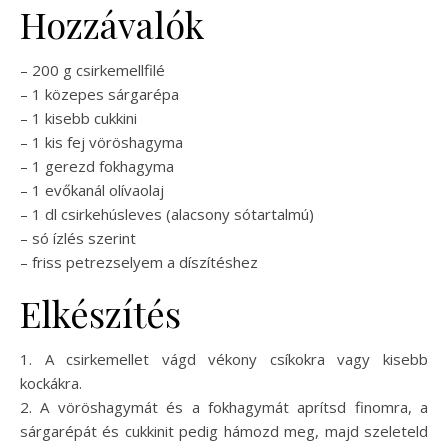
Hozzávalók
– 200 g csirkemellfilé
– 1 közepes sárgarépa
– 1 kisebb cukkini
– 1 kis fej vöröshagyma
– 1 gerezd fokhagyma
– 1 evőkanál olívaolaj
– 1 dl csirkehúsleves (alacsony sótartalmú)
– só ízlés szerint
– friss petrezselyem a díszítéshez
Elkészítés
1. A csirkemellet vágd vékony csíkokra vagy kisebb
kockákra.
2. A vöröshagymát és a fokhagymát aprítsd finomra, a
sárgarépát és cukkinit pedig hámozd meg, majd szeleteld