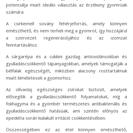
potenciálja miatt ideális választás az érzékeny gyomrúak
számára.
A csirkemell sovány fehérjeforrás, amely könnyen
emészthető, és nem terheli meg a gyomrot, így hozzájárul
a szervezet regenerációjához és az izomzat
fenntartásához.
A sárgarépa és a cukkini gazdag antioxidánsokban és
gyulladáscsökkentő tápanyagokban, amelyek támogatják a
bélfalak egészségét, miközben alacsony rosttartalmuk
miatt kíméletesek a gyomorhoz.
Az olívaolaj egészséges zsírokat biztosít, amelyek
elősegítik a gyulladáscsökkentő folyamatokat, míg a
fokhagyma és a gyömbér természetes antibakteriális és
gyulladáscsökkentő hatásúak, ami szintén előnyös az
epediéta során kialakult irritáció csökkentésében.
Összességében ez az étel könnyen emészthető,