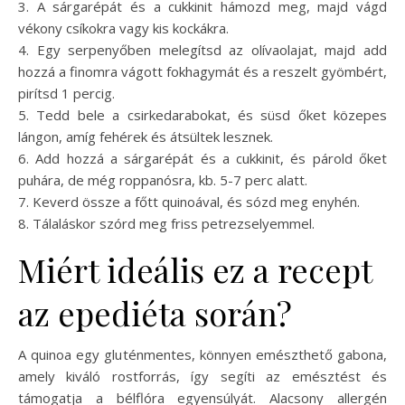
3. A sárgarépát és a cukkinit hámozd meg, majd vágd
vékony csíkokra vagy kis kockákra.
4. Egy serpenyőben melegítsd az olívaolajat, majd add
hozzá a finomra vágott fokhagymát és a reszelt gyömbért,
pirítsd 1 percig.
5. Tedd bele a csirkedarabokat, és süsd őket közepes
lángon, amíg fehérek és átsültek lesznek.
6. Add hozzá a sárgarépát és a cukkinit, és párold őket
puhára, de még roppanósra, kb. 5-7 perc alatt.
7. Keverd össze a főtt quinoával, és sózd meg enyhén.
8. Tálaláskor szórd meg friss petrezselyemmel.
Miért ideális ez a recept
az epediéta során?
A quinoa egy gluténmentes, könnyen emészthető gabona,
amely kiváló rostforrás, így segíti az emésztést és
támogatja a bélflóra egyensúlyát. Alacsony allergén