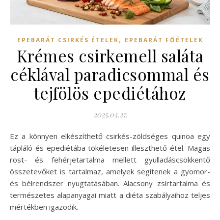
,
EPEBARÁT CSIRKÉS ÉTELEK
EPEBARÁT FŐÉTELEK
Krémes csirkemell saláta
céklával paradicsommal és
tejfölös epediétához
2025.03.27.
Ez a könnyen elkészíthető csirkés-zöldséges quinoa egy
tápláló és epediétába tökéletesen illeszthető étel. Magas
rost- és fehérjetartalma mellett gyulladáscsökkentő
összetevőket is tartalmaz, amelyek segítenek a gyomor-
és bélrendszer nyugtatásában. Alacsony zsírtartalma és
természetes alapanyagai miatt a diéta szabályaihoz teljes
mértékben igazodik.