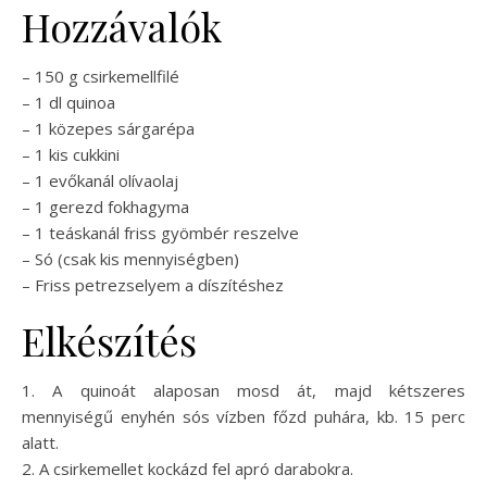
Hozzávalók
– 150 g csirkemellfilé
– 1 dl quinoa
– 1 közepes sárgarépa
– 1 kis cukkini
– 1 evőkanál olívaolaj
– 1 gerezd fokhagyma
– 1 teáskanál friss gyömbér reszelve
– Só (csak kis mennyiségben)
– Friss petrezselyem a díszítéshez
Elkészítés
1. A quinoát alaposan mosd át, majd kétszeres
mennyiségű enyhén sós vízben főzd puhára, kb. 15 perc
alatt.
2. A csirkemellet kockázd fel apró darabokra.