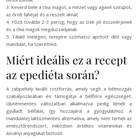
3. Keverd bele a chia magot, a mézet vagy agavé szirupot,
az őrölt fahéjat és a reszelt almát.
4. Főzd további 2-3 percig, hogy az ízek jól összeérjenek
és a chia magok megduzzadjanak.
5. Tálald melegen, tetejére szórhatsz aprított diót vagy
mandulát, ha szeretnéd.
Miért ideális ez a recept
az epediéta során?
A zabpehely kiváló rostforrás, amely segít a bélmozgás
szabályozásában és támogatja a bélflóra egészségét.
Gluténmentes változatban alkalmazva pedig kíméli a
gyulladt bélfalat, így hozzájárul a gyógyuláshoz. A
mandulatej laktózmentes alternatíva, amely nem terheli az
emésztőrendszert, miközben értékes vitaminokat és
ásványi anyagokat biztosít.