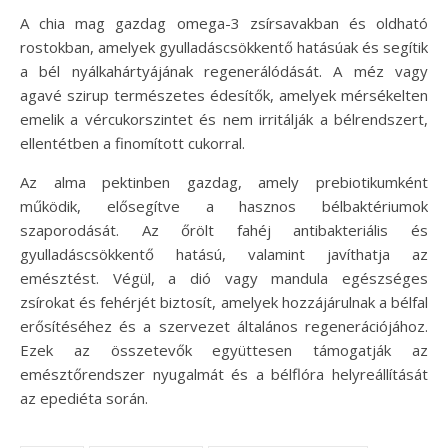
A chia mag gazdag omega-3 zsírsavakban és oldható
rostokban, amelyek gyulladáscsökkentő hatásúak és segítik
a bél nyálkahártyájának regenerálódását. A méz vagy
agavé szirup természetes édesítők, amelyek mérsékelten
emelik a vércukorszintet és nem irritálják a bélrendszert,
ellentétben a finomított cukorral.
Az alma pektinben gazdag, amely prebiotikumként
működik, elősegítve a hasznos bélbaktériumok
szaporodását. Az őrölt fahéj antibakteriális és
gyulladáscsökkentő hatású, valamint javíthatja az
emésztést. Végül, a dió vagy mandula egészséges
zsírokat és fehérjét biztosít, amelyek hozzájárulnak a bélfal
erősítéséhez és a szervezet általános regenerációjához.
Ezek az összetevők együttesen támogatják az
emésztőrendszer nyugalmát és a bélflóra helyreállítását
az epediéta során.