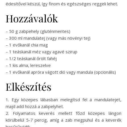
édesítővel készül, így finom és egészséges reggeli lehet.
Hozzávalók
– 50 g zabpehely (gluténmentes)
– 300 ml mandulatej (vagy más növényi tej)
– 1 evőkanál chia mag
– 1 teáskanál méz vagy agavé szirup
– 1/2 teáskanál őrölt fahéj
– 1 kis alma, lereszelve
– 1 evőkanál apróra vágott dió vagy mandula (opcionális)
Elkészítés
1. Egy közepes lábasban melegítsd fel a mandulatejet,
majd add hozzá a zabpelyhet.
2. Folyamatos keverés mellett főzd közepes lángon
körülbelül 5-7 percig, amíg a zab megpuhul és a keverék
besűrűsödik.