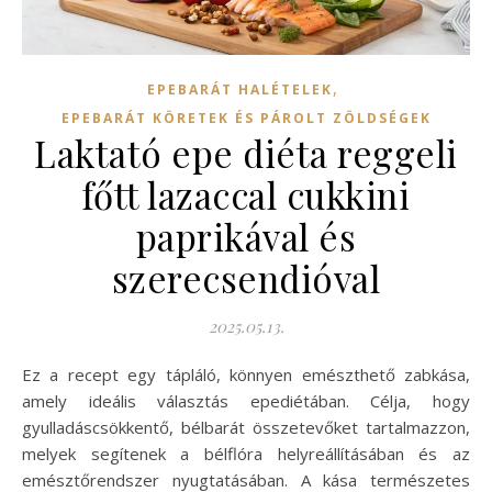
,
EPEBARÁT HALÉTELEK
EPEBARÁT KÖRETEK ÉS PÁROLT ZÖLDSÉGEK
Laktató epe diéta reggeli
főtt lazaccal cukkini
paprikával és
szerecsendióval
2025.05.13.
Ez a recept egy tápláló, könnyen emészthető zabkása,
amely ideális választás epediétában. Célja, hogy
gyulladáscsökkentő, bélbarát összetevőket tartalmazzon,
melyek segítenek a bélflóra helyreállításában és az
emésztőrendszer nyugtatásában. A kása természetes