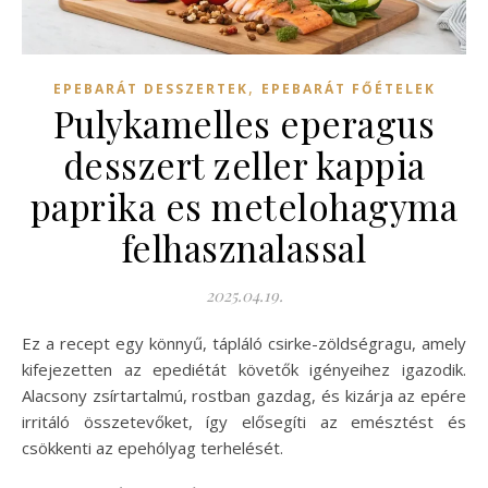
,
EPEBARÁT DESSZERTEK
EPEBARÁT FŐÉTELEK
Pulykamelles eperagus
desszert zeller kappia
paprika es metelohagyma
felhasznalassal
2025.04.19.
Ez a recept egy könnyű, tápláló csirke-zöldségragu, amely
kifejezetten az epediétát követők igényeihez igazodik.
Alacsony zsírtartalmú, rostban gazdag, és kizárja az epére
irritáló összetevőket, így elősegíti az emésztést és
csökkenti az epehólyag terhelését.