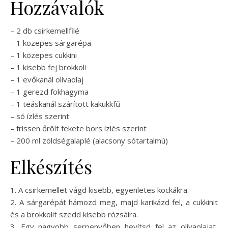
Hozzávalók
– 2 db csirkemellfilé
– 1 közepes sárgarépa
– 1 közepes cukkini
– 1 kisebb fej brokkoli
– 1 evőkanál olívaolaj
– 1 gerezd fokhagyma
– 1 teáskanál szárított kakukkfű
– só ízlés szerint
– frissen őrölt fekete bors ízlés szerint
– 200 ml zöldségalaplé (alacsony sótartalmú)
Elkészítés
1. A csirkemellet vágd kisebb, egyenletes kockákra.
2. A sárgarépát hámozd meg, majd karikázd fel, a cukkinit
és a brokkolit szedd kisebb rózsáira.
3. Egy nagyobb serpenyőben hevítsd fel az olívaolajat,