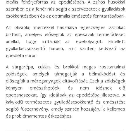
ideális fehérjeforrás az epediétában. A zsíros húsokkal
szemben ez a fehér hús segíti a szervezetet a gyulladások
csökkentésében és az optimális emésztés fenntartásában.
Az olívaolaj mértékkel használva egészséges zsírokat
biztosít, amelyek elősegítik az epesavak termelődését
anélkül, hogy irritálnák az epehólyagot. Emellett
gyulladáscsökkentő hatású, ami szintén kedvező az
epediéta során.
A sárgarépa, cukkini és brokkoli magas rosttartalmú
zöldségek, amelyek támogatják a bélműködést és
elősegítik a méreganyagok eltávolítását. Ezek a zöldségek
könnyen emészthetőek, és nem idéznek elő
epepanaszokat, így ideálisak az epediétába illesztve. A
kakukkfű természetes gyulladáscsökkentő és emésztést
segítő fűszernövény, amely szintén hozzájárul a kellemes
és problémamentes étkezéshez.