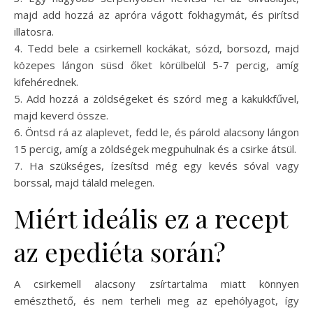
majd add hozzá az apróra vágott fokhagymát, és pirítsd
illatosra.
4. Tedd bele a csirkemell kockákat, sózd, borsozd, majd
közepes lángon süsd őket körülbelül 5-7 percig, amíg
kifehérednek.
5. Add hozzá a zöldségeket és szórd meg a kakukkfűvel,
majd keverd össze.
6. Öntsd rá az alaplevet, fedd le, és párold alacsony lángon
15 percig, amíg a zöldségek megpuhulnak és a csirke átsül.
7. Ha szükséges, ízesítsd még egy kevés sóval vagy
borssal, majd tálald melegen.
Miért ideális ez a recept
az epediéta során?
A csirkemell alacsony zsírtartalma miatt könnyen
emészthető, és nem terheli meg az epehólyagot, így