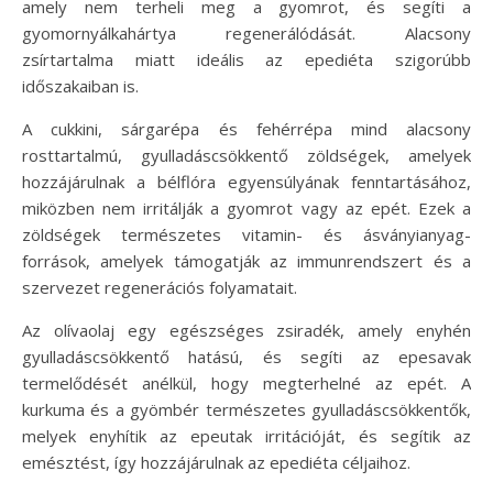
amely nem terheli meg a gyomrot, és segíti a
gyomornyálkahártya regenerálódását. Alacsony
zsírtartalma miatt ideális az epediéta szigorúbb
időszakaiban is.
A cukkini, sárgarépa és fehérrépa mind alacsony
rosttartalmú, gyulladáscsökkentő zöldségek, amelyek
hozzájárulnak a bélflóra egyensúlyának fenntartásához,
miközben nem irritálják a gyomrot vagy az epét. Ezek a
zöldségek természetes vitamin- és ásványianyag-
források, amelyek támogatják az immunrendszert és a
szervezet regenerációs folyamatait.
Az olívaolaj egy egészséges zsiradék, amely enyhén
gyulladáscsökkentő hatású, és segíti az epesavak
termelődését anélkül, hogy megterhelné az epét. A
kurkuma és a gyömbér természetes gyulladáscsökkentők,
melyek enyhítik az epeutak irritációját, és segítik az
emésztést, így hozzájárulnak az epediéta céljaihoz.