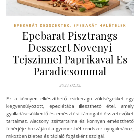
,
EPEBARÁT DESSZERTEK
EPEBARÁT HALÉTELEK
Epebarat Pisztrangs
Desszert Novenyi
Tejszinnel Paprikaval Es
Paradicsommal
2024.02.12.
Ez a könnyen elkészíthető csirkeragu zöldségekkel egy
kiegyensúlyozott, epediétába illeszthető étel, amely
gyulladáscsökkentő és emésztést támogató összetevőket
tartalmaz. Alacsony zsírtartalma és könnyen emészthető
fehérjéje hozzájárul a gyomor-bél rendszer nyugalmához,
miközben ízletes és tápláló fogásként szolgál.