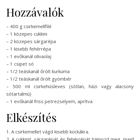
Hozzávalók
– 400 g csirkemellfilé
– 1 közepes cukkini
– 2 közepes sárgarépa
– 1 kisebb fehérrépa
– 1 evőkanál olívaolaj
– 1 csipet só
– 1/2 teáskanál őrölt kurkuma
– 1/2 teáskanál őrölt gyömbér
– 500 ml csirkehúsleves (sótlan, házi vagy alacsony
sótartalmú)
– 1 evőkanál friss petrezselyem, aprítva
Elkészítés
1. A csirkemellet vágd kisebb kockákra.
2. A cukkinit, sárgarépát és fehérrépát hámozd meg, majd