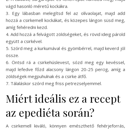
vágd hasonló méretű kockákra.
3. Egy lábasban melegítsd fel az olívaolajat, majd add
hozzá a csirkemell kockákat, és közepes lángon süsd meg,
amíg fehéredni kezd.
4. Add hozzá a felvágott zöldségeket, és rövid ideig párold
együtt a csirkével.
5. Szórd meg a kurkumával és gyömbérrel, majd keverd jól
össze.
6. Öntsd rá a csirkehúslevest, sózd meg egy kevéssel,
majd lefedve főzd alacsony lángon 20-25 percig, amíg a
zöldségek megpuhulnak és a csirke átfő.
7. Tálaláskor szórd meg friss petrezselyemmel.
Miért ideális ez a recept
az epediéta során?
A csirkemell kiváló, könnyen emészthető fehérjeforrás,