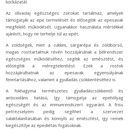
kockázatát.
Az olívaolaj egészséges zsírokat tartalmaz, amelyek
támogatják az epe termelését és elősegítik az epesavak
megfelelő működését. Ugyanakkor használata mértékkel
ajánlott, hogy ne terhelje túl az epét.
A zöldségek, mint a cukkini, sárgarépa és zöldborsó,
magas rosttartalmuk révén hozzájárulnak a bélrendszer
egészséges működéséhez, segítik az emésztést, és
elősegítik a méregtelenítést. Ezek a rostok
hozzájárulhatnak az epesavak egyensúlyának
fenntartásához, valamint a gyulladás csökkentéséhez is.
A fokhagyma természetes gyulladáscsökkentő és
antioxidáns hatású, így támogatja az epehólyag
egészségét és az immunrendszert egyaránt. A friss
petrezselyem pedig segíthet a szervezet
salaktalanításában és könnyíti az emésztést, így remek
kiegészítője az epediétás fogásoknak.