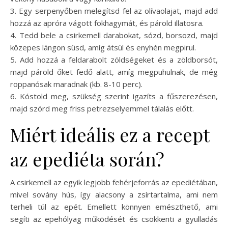
3. Egy serpenyőben melegítsd fel az olívaolajat, majd add
hozzá az apróra vágott fokhagymát, és párold illatosra.
4. Tedd bele a csirkemell darabokat, sózd, borsozd, majd
közepes lángon süsd, amíg átsül és enyhén megpirul.
5. Add hozzá a feldarabolt zöldségeket és a zöldborsót,
majd párold őket fedő alatt, amíg megpuhulnak, de még
roppanósak maradnak (kb. 8-10 perc).
6. Kóstold meg, szükség szerint igazíts a fűszerezésen,
majd szórd meg friss petrezselyemmel tálalás előtt.
Miért ideális ez a recept
az epediéta során?
A csirkemell az egyik legjobb fehérjeforrás az epediétában,
mivel sovány hús, így alacsony a zsírtartalma, ami nem
terheli túl az epét. Emellett könnyen emészthető, ami
segíti az epehólyag működését és csökkenti a gyulladás