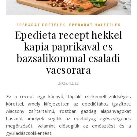
,
EPEBARÁT FŐÉTELEK
EPEBARÁT HALÉTELEK
Epedieta recept hekkel
kapia paprikaval es
bazsalikommal csaladi
vacsorara
2024.02.12.
Ez a recept egy könnyű, tápláló csirkemell zöldséges
körettel, amely kifejezetten az epediétához igazított.
Alacsony zsírtartalmú, rostban gazdag alapanyagokat
használ, amelyek segítik az epehólyag egészségének
megőrzését, valamint elősegítik az emésztést és a
gyulladáscsökkentést.