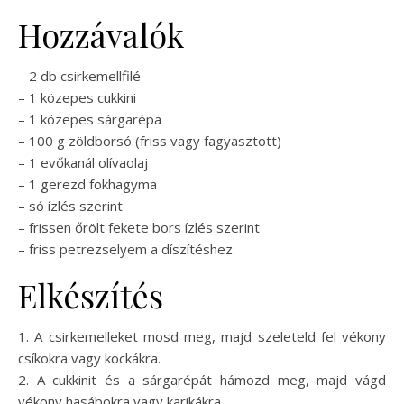
Hozzávalók
– 2 db csirkemellfilé
– 1 közepes cukkini
– 1 közepes sárgarépa
– 100 g zöldborsó (friss vagy fagyasztott)
– 1 evőkanál olívaolaj
– 1 gerezd fokhagyma
– só ízlés szerint
– frissen őrölt fekete bors ízlés szerint
– friss petrezselyem a díszítéshez
Elkészítés
1. A csirkemelleket mosd meg, majd szeleteld fel vékony
csíkokra vagy kockákra.
2. A cukkinit és a sárgarépát hámozd meg, majd vágd
vékony hasábokra vagy karikákra.