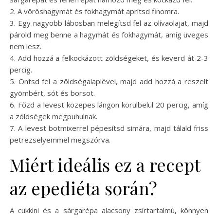
2. A vöröshagymát és fokhagymát aprítsd finomra.
3. Egy nagyobb lábosban melegítsd fel az olívaolajat, majd
párold meg benne a hagymát és fokhagymát, amíg üveges
nem lesz.
4. Add hozzá a felkockázott zöldségeket, és keverd át 2-3
percig.
5. Öntsd fel a zöldségalaplével, majd add hozzá a reszelt
gyömbért, sót és borsot.
6. Főzd a levest közepes lángon körülbelül 20 percig, amíg
a zöldségek megpuhulnak.
7. A levest botmixerrel pépesítsd simára, majd tálald friss
petrezselyemmel megszórva.
Miért ideális ez a recept
az epediéta során?
A cukkini és a sárgarépa alacsony zsírtartalmú, könnyen