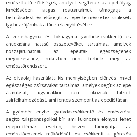
emészthető zöldségek, amelyek segítenek az epehólyag
kímélésében. Magas rosttartalmuk támogatja a
bélműködést és elősegíti az epe természetes ürülését,
így hozzájárulnak a tünetek enyhítéséhez.
A vöröshagyma és fokhagyma gyulladáscsökkentő és
antioxidáns hatású összetevőket tartalmaz, amelyek
hozzájárulhatnak az epeutak egészségének
megőrzéséhez, miközben nem terhelik meg az
emésztőrendszert.
Az olívaolaj használata kis mennyiségben előnyös, mivel
egészséges zsírsavakat tartalmaz, amelyek segítik az epe
áramlását, ugyanakkor nem okoznak túlzott
zsírfelhalmozódást, ami fontos szempont az epediétában.
A gyömbér enyhe gyulladáscsökkentő és emésztést
segítő tulajdonságokkal bír, ami különösen előnyös lehet
epeproblémák esetén, hiszen támogatja az
emésztőenzimek működését és csökkenti a görcsös