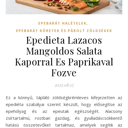
,
EPEBARÁT HALÉTELEK
EPEBARÁT KÖRETEK ÉS PÁROLT ZÖLDSÉGEK
Epedieta Lazacos
Mangoldos Salata
Kaporral Es Paprikaval
Fozve
2025.08.17.
Ez a könnyű, tápláló zöldségkrémleves kifejezetten az
epediéta szabályai szerint készült, hogy elősegítse az
epehólyag és az epeutak egészségét. Alacsony
zsírtartalmú, rostban gazdag, és gyulladáscsökkentő
hatású összetevőket tartalmaz, amelyek segítik az