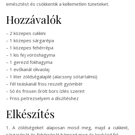
emésztést és csökkentik a kellemetlen tüneteket.
Hozzávalók
– 2 közepes cukkini
– 1 közepes sárgarépa
– 1 közepes fehérrépa
– 1 kis fej vöröshagyma
– 1 gerezd fokhagyma
– 1 evőkanál olívaolaj
– 1 liter zöldségalaplé (alacsony sótartalmú)
– Fél teáskanál friss reszelt gyömbér
– Só és frissen őrölt bors ízlés szerint
– Friss petrezselyem a díszítéshez
Elkészítés
1. A zöldségeket alaposan mosd meg, majd a cukkinit,
sárgarépát és fehérrépát hámozd meg és kockázd fel.