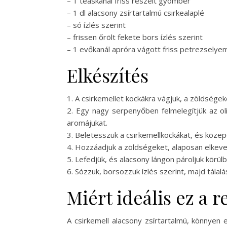
– 1 teáskanál friss reszelt gyömbér
– 1 dl alacsony zsírtartalmú csirkealaplé
– só ízlés szerint
– frissen őrölt fekete bors ízlés szerint
– 1 evőkanál apróra vágott friss petrezselye
Elkészítés
1. A csirkemellet kockákra vágjuk, a zöldségeke
2. Egy nagy serpenyőben felmelegítjük az ol
aromájukat.
3. Beletesszük a csirkemellkockákat, és közep
4. Hozzáadjuk a zöldségeket, alaposan elkeverj
5. Lefedjük, és alacsony lángon pároljuk körül
6. Sózzuk, borsozzuk ízlés szerint, majd tála
Miért ideális ez a 
A csirkemell alacsony zsírtartalmú, könnyen