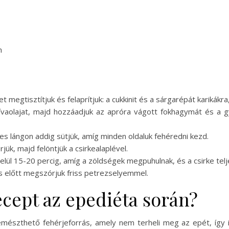
m
t megtisztítjuk és felaprítjuk: a cukkinit és a sárgarépát karikákra
ívaolajat, majd hozzáadjuk az apróra vágott fokhagymát és a gy
es lángon addig sütjük, amíg minden oldaluk fehéredni kezd.
ük, majd felöntjük a csirkealaplével.
belül 15-20 percig, amíg a zöldségek megpuhulnak, és a csirke telj
lás előtt megszórjuk friss petrezselyemmel.
recept az epediéta során?
 emészthető fehérjeforrás, amely nem terheli meg az epét, így i