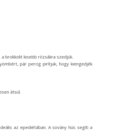
, a brokkolit kisebb rózsákra szedjük.
ömbért, pár percig pirítjuk, hogy kiengedjék
esen átsül.
deális az epediétában. A sovány hús segíti a