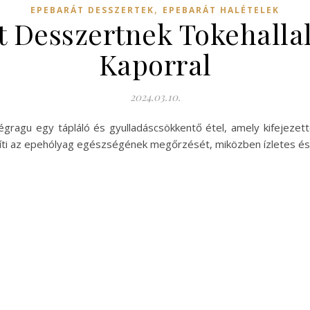
,
EPEBARÁT DESSZERTEK
EPEBARÁT HALÉTELEK
 Desszertnek Tokehallal
Kaporral
2024.03.10.
égragu egy tápláló és gyulladáscsökkentő étel, amely kifejezett
íti az epehólyag egészségének megőrzését, miközben ízletes és 